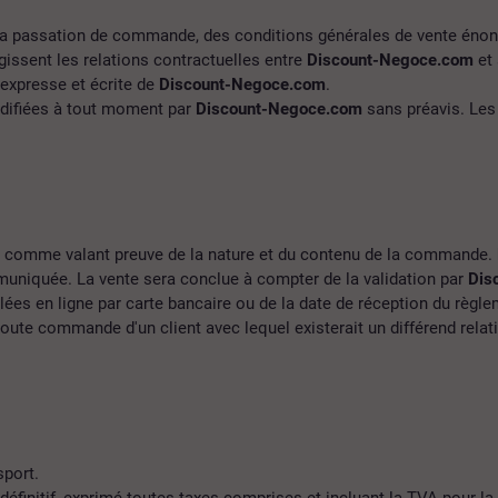
à la passation de commande, des conditions générales de vente énon
gissent les relations contractuelles entre
Discount-Negoce.com
et 
 expresse et écrite de
Discount-Negoce.com
.
odifiées à tout moment par
Discount-Negoce.com
sans préavis. Les 
 comme valant preuve de la nature et du contenu de la commande.
muniquée. La vente sera conclue à compter de la validation par
Dis
ées en ligne par carte bancaire ou de la date de réception du règl
r toute commande d'un client avec lequel existerait un différend rel
sport.
définitif, exprimé toutes taxes comprises et incluant la TVA pour la