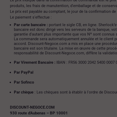
produits, les frais de manutention, d'emballage et de conserva
Le prix est payable au comptant, le jour de la confirmation 
Le paiement s'effectue :
Par carte bancaire :
portant le sigle CB, en ligne. Sherlock
bancaire est donc dirigé vers les serveurs de la banque, v
garantie d'autant plus importante que vos Nº sont connus 
La commande sera automatiquement annulée et le client pré
accord. Discount-Negoce.com a mis en place une procédure d
bancaire est son titulaire. La mise en œuvre de cette procé
responsabilité de Discount-Negoce.com, diffère la validatio
Par Virement Bancaire :
IBAN : FR56 3000 2042 5400 0007 
Par PayPal
Par Sofinco
Par chèque
: Les chèques sont à établir à l'ordre de Disco
DISCOUNT-NEGOCE.COM
930 route d'Aubenas – BP 10001