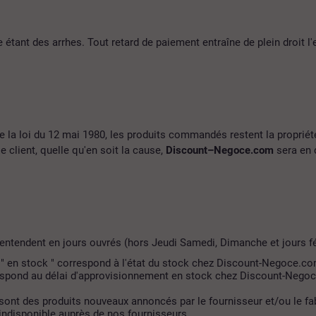
ant des arrhes. Tout retard de paiement entraîne de plein droit l'ex
 la loi du 12 mai 1980, les produits commandés restent la proprié
le client, quelle qu'en soit la cause,
Discount–Negoce.com
sera en d
entendent en jours ouvrés (hors Jeudi Samedi, Dimanche et jours fér
ion " en stock " correspond à l'état du stock chez Discount-Negoc
 correspond au délai d'approvisionnement en stock chez Discount-Neg
sont des produits nouveaux annoncés par le fournisseur et/ou le fab
 indisponible auprès de nos fournisseurs.