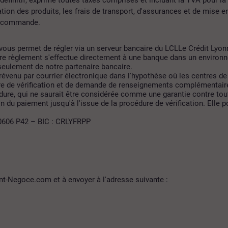
tion des produits, les frais de transport, d'assurances et de mise e
de commande.
’svous permet de régler via un serveur bancaire du LCLLe Crédit Ly
otre règlement s'effectue directement à une banque dans un environn
seulement de notre partenaire bancaire.
venu par courrier électronique dans l'hypothèse où les centres de
e vérification et de demande de renseignements complémentaires au
dure, qui ne saurait être considérée comme une garantie contre tout
n du paiement jusqu'à l'issue de la procédure de vérification. Elle 
0606 P42 – BIC : CRLYFRPP
unt-Negoce.com et à envoyer à l'adresse suivante :