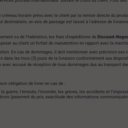
services postaux internationaux suivant le choix du client. Pour des
 le créneau horaire prévu avec le client par la remise directe du prod
out destinataire, un avis de passage est laissé à l'adresse de livrais
sement ou de l'habitation, les frais d'expéditions de
Discount-Nego
poser au client un forfait de manutention en rapport avec la marchan
éception. En cas de dommages, il doit mentionner avec précision ses ré
dans les trois (3) jours de la livraison conformément aux disposit
avec accusé de réception de tous dommages dus au transport dans 
son obligation de livrer en cas de :
guerre, l'émeute, l'incendie, les grèves, les accidents et l'impossib
tions (paiement du prix, exactitude des informations communiquées pa