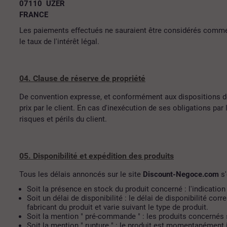
07110 UZER
FRANCE
Les paiements effectués ne sauraient être considérés comme ét
le taux de l'intérêt légal.
04. Clause de réserve de propriété
De convention expresse, et conformément aux dispositions de
prix par le client. En cas d'inexécution de ses obligations par 
risques et périls du client.
05. Disponibilité et expédition des produits
Tous les délais annoncés sur le site
Discount-Negoce.com
s'
Soit la présence en stock du produit concerné : l'indicat
Soit un délai de disponibilité : le délai de disponibilité
fabricant du produit et varie suivant le type de produit.
Soit la mention " pré-commande " : les produits concernés 
Soit la mention " rupture " : le produit est momentanément