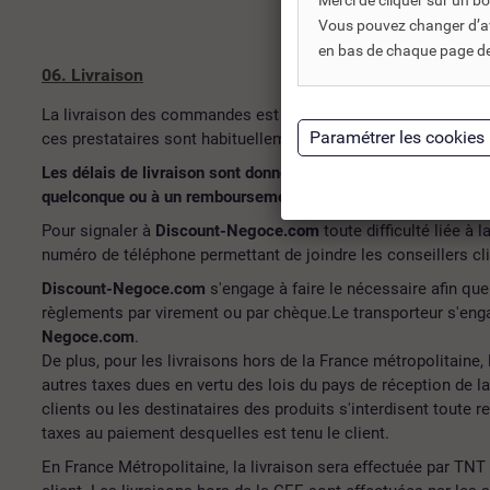
Merci de cliquer sur un 
Vous pouvez changer d’avi
en bas de chaque page de 
06. Livraison
La livraison des commandes est réalisée par des prestataire
ces prestataires sont habituellement de 48-72h pour les colis
Les délais de livraison sont donnés à titre indicatif par nos t
quelconque ou à un remboursement.
Pour signaler à
Discount-Negoce.com
toute difficulté liée à 
numéro de téléphone permettant de joindre les conseillers cli
Discount-Negoce.com
s'engage à faire le nécessaire afin que
règlements par virement ou par chèque.Le transporteur s'enga
Negoce.com
.
De plus, pour les livraisons hors de la France métropolitaine, 
autres taxes dues en vertu des lois du pays de réception 
clients ou les destinataires des produits s'interdisent toute r
taxes au paiement desquelles est tenu le client.
En France Métropolitaine, la livraison sera effectuée par TNT