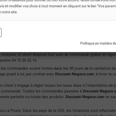
bouton ci-dessous pour donner ou non votre accord. Nous conservons votr
s et modifier vos choix à tout moment en cliquant sur le lien "Vos param
notre site.
s indépendants de la société
Discount-Negoce.com
et dans les dél
 de moins de 30kg et de plus de 72h pour les colis de plus de 30kg
ransporteurs et sans engagement de notre part, les retards dans les 
Politique en matière de
la livraison, le client dispose d'un suivi de commande gratuit en lign
entèle 04 75 36 02 10
 les commandes soient livrées dans les 30 jours de la validation du
ge quant à lui, par contrat avec
Discount-Negoce.com
, à livrer la
le client s'engage à régler toutes les taxes dues à l'importation de p
de la commande. Toutes les commandes passées à
Discount-Negoce.
evente partielle ou totale des produits.
Discount-Negoce.com
ne sau
 ou La Poste. Dans les pays de la CEE, les livraisons sont effectuée