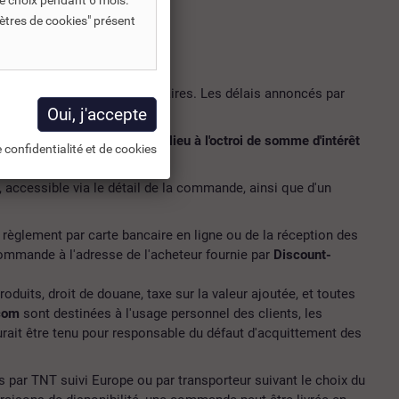
e choix pendant 6 mois.
ètres de cookies" présent
ais annoncés par ces prestataires. Les délais annoncés par
 par messagerie.
livraisons ne peuvent donner lieu à l'octroi de somme d'intérêt
 confidentialité et de cookies
e, accessible via le détail de la commande, ainsi que d'un
 règlement par carte bancaire en ligne ou de la réception des
 commande à l'adresse de l'acheteur fournie par
Discount-
roduits, droit de douane, taxe sur la valeur ajoutée, et toutes
com
sont destinées à l'usage personnel des clients, les
rait être tenu pour responsable du défaut d'acquittement des
s par TNT suivi Europe ou par transporteur suivant le choix du