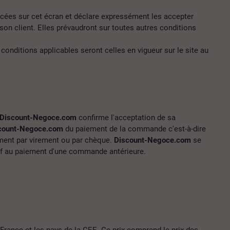
cées sur cet écran et déclare expressément les accepter
son client. Elles prévaudront sur toutes autres conditions
conditions applicables seront celles en vigueur sur le site au
Discount-Negoce.com
confirme l'acceptation de sa
count-Negoce.com
du paiement de la commande c'est-à-dire
ement par virement ou par chèque.
Discount-Negoce.com
se
atif au paiement d'une commande antérieure.
 France et les pays de la CEE. Ce prix comprend le prix des