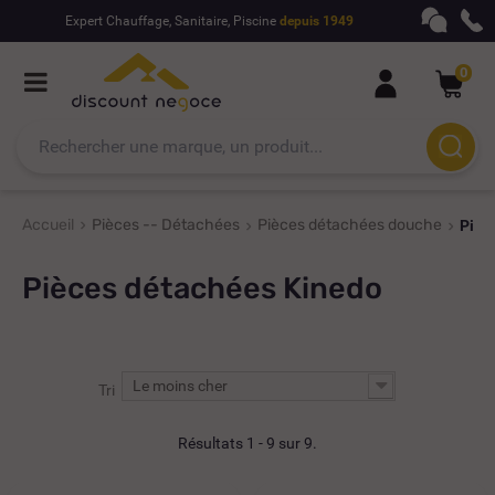
Expert Chauffage, Sanitaire, Piscine
depuis 1949
0
Accueil
Pièces -- Détachées
Pièces détachées douche
Pièc
Pièces détachées Kinedo
Le moins cher
Tri
Résultats 1 - 9 sur 9.