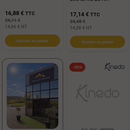
AVEC...
16,88 €
TTC
17,14 €
TTC
24,11 €
24,48 €
14,06 €
HT
14,28 €
HT
Ajouter au panier
Ajouter au panier
-30%
Réf. DNC :
690506