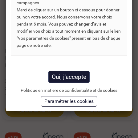
campagnes.
Merci de cliquer sur un bouton ci-dessous pour donner
ou non votre accord. Nous conservons votre choix
pendant 6 mois. Vous pouvez changer d’avis et
modifier vos choix à tout moment en cliquant sur le lien
Réf. DNC :
690501
Réf. DNC :
690502
"Vos paramètres de cookies" présent en bas de chaque
page de notre site.
ROULETTE ARTICULÉE
ROULETTE ARTICULÉE
DE DOUCHE KINEDO
DE DOUCHE KINEDO
DIAMÈTRE 19 MM -...
DIAMÈTRE 24 MM -...
21,13 €
27,64 €
TTC
TTC
30,19 €
39,49 €
Politique en matière de confidentialité et de cookies
17,61 €
HT
23,04 €
HT
Ajouter au panier
Ajouter au panier
-30%
-30%