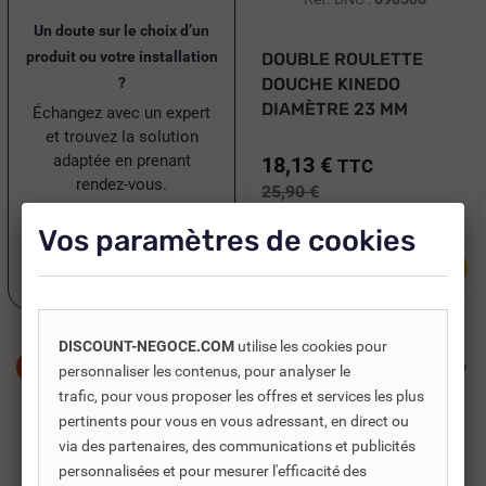
Un doute sur le choix d’un
produit ou votre installation
DOUBLE ROULETTE
?
DOUCHE KINEDO
DIAMÈTRE 23 MM
Échangez avec un expert
AVEC...
et trouvez la solution
adaptée en prenant
18,13 €
TTC
rendez-vous.
25,90 €
15,11 €
HT
Vos paramètres de cookies
Ajouter au panier
Je prends rendez-vous
DISCOUNT-NEGOCE.COM
utilise les cookies pour
-30%
-30%
personnaliser les contenus, pour analyser le
trafic, pour vous proposer les offres et services les plus
pertinents pour vous en vous adressant, en direct ou
via des partenaires, des communications et publicités
personnalisées et pour mesurer l'efficacité des