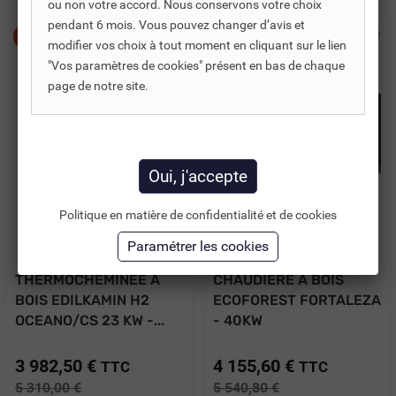
ou non votre accord. Nous conservons votre choix
pendant 6 mois. Vous pouvez changer d’avis et
-25%
-25%
modifier vos choix à tout moment en cliquant sur le lien
"Vos paramètres de cookies" présent en bas de chaque
page de notre site.
Politique en matière de confidentialité et de cookies
Réf. DNC :
484722
Réf. DNC :
481685
THERMOCHEMINÉE À
CHAUDIÈRE À BOIS
BOIS EDILKAMIN H2
ECOFOREST FORTALEZA
OCEANO/CS 23 KW -...
- 40KW
3 982,50 €
4 155,60 €
TTC
TTC
5 310,00 €
5 540,80 €