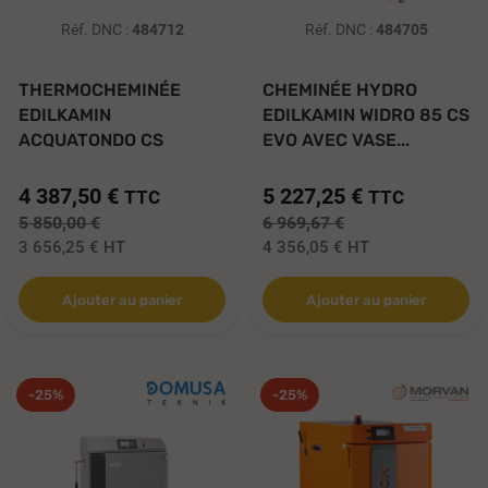
Réf. DNC :
484712
Réf. DNC :
484705
THERMOCHEMINÉE
CHEMINÉE HYDRO
EDILKAMIN
EDILKAMIN WIDRO 85 CS
ACQUATONDO CS
EVO AVEC VASE...
PRISMATIQUE...
4 387,50 €
5 227,25 €
TTC
TTC
5 850,00 €
6 969,67 €
3 656,25 €
HT
4 356,05 €
HT
Ajouter au panier
Ajouter au panier
-25%
-25%