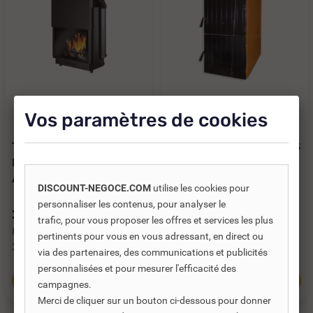
Réf. DNC :
484711
Réf. DNC :
775104
Vos paramètres de cookies
THERMOCHEMINÉE À
CHAUDIÈRE FONTE BOIS
BOIS EDILKAMIN
/ BÛCHE FERROLI SFL 7
ACQUATONDO
- 50 KW
DISCOUNT-NEGOCE.COM
utilise les cookies pour
PLUS/CS...
personnaliser les contenus, pour analyser le
3 784,50 €
3 923,00 €
TTC
TTC
trafic, pour vous proposer les offres et services les plus
5 046,00 €
5 230,67 €
pertinents pour vous en vous adressant, en direct ou
3 153,75 €
HT
3 269,17 €
HT
via des partenaires, des communications et publicités
personnalisées et pour mesurer l'efficacité des
Ajouter au panier
Ajouter au panier
campagnes.
Merci de cliquer sur un bouton ci-dessous pour donner