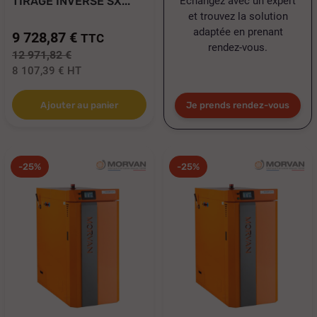
Échangez avec un expert
TIRAGE INVERSÉ SX...
et trouvez la solution
adaptée en prenant
9 728,87 €
TTC
rendez-vous.
12 971,82 €
8 107,39 €
HT
Je prends rendez-vous
Ajouter au panier
-25%
-25%