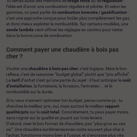
Tu verras aussi des mentions de
tirage forcé
ou de
régulation
:
l’idée est d’avoir une combustion régulière et pilotée. Et selon les
gammes, on peut parler de
combustion inversée / gazéification
:
c’est une approche conçue pour brûler plus complètement les gaz,
et donc mieux exploiter le combustible. Sur certains modèles, une
sonde lambda
vient affiner les réglages en continu pour rester
dans la bonne zone de combustion.
Comment payer une chaudière à bois pas
cher ?
Vouloir une
chaudière à bois pas cher
, c’est logique. Mais le bon
réflexe, c’est de raisonner “budget global” plutôt que “prix affiché”.
Le
tarif
d’achat n’est qu’une partie du sujet : il faut anticiper le
coût
d’installation
, la fumisterie, la livraison, l’entretien… et le
combustible sur la durée.
Si tu veux vraiment optimiser ton budget, pense comme ça : tu
cherches le meilleur prix, oui, mais surtout le meilleur
rapport
qualité/prix
sur le
coût total.
Concrètement, tu peux payer moins
sans rogner sur la qualité en jouant sur trois leviers :
D’abord, viser le bon format de chaudière, pas “plus gros au cas
où”. Une chaudière surdimensionnée coûte souvent plus cher à
l’achat, fonctionne moins bien à l’usage, et s’encrasse plus vite.