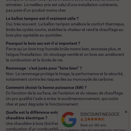
entretien. Le meilleur prix est celui d’une installation cohérente,
pas juste d’un produit moins cher.
Le ballon tampon est-il vraiment utile ?
Oui, très souvent. Le ballon tampon améliore le confort thermique,
limite les cycles courts, stabilise la chaleur et rend le chauffage au
bois plus agréable au quotidien.
Pourquoi le bois sec est-il si important ?
Parce qu’un bois trop humide brûle moins bien, encrasse plus, et
fatigue l’installation. Un stockage ventilé et un bois sec améliorent
la combustion et la durée de vie.
Ramonage : c’est juste pour “faire bien” ?
Non. Le ramonage protège le tirage, la performance et la sécurité,
notamment contre les risques liés au monoxyde de carbone.
Comment choisir la bonne puissance (kW) ?
En fonction de la surface, de l’isolation et du réseau de chauffage.
Un pro qualifié t’aide à éviter le surdimensionnement, qui coûte
cher et peut dégrader le fonctionnement.
x
Quelle est la différence entre une chaudière à bois et une
DISCOUNT-NEGOCE
chaudière électrique ?
4.5
Une chaudière à bois (bûches ou granulés) chauffe grâce à la
Basé sur
582
avis
combustion d’un combustible et s’appuie sur un conduit de fumée,