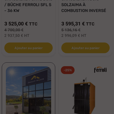
/ BÛCHE FERROLI SFL 5
SOLZAIMA À
- 36 KW
COMBUSTION INVERSÉ
W...
3 525,00 €
3 595,31 €
TTC
TTC
4 700,00 €
5 136,16 €
2 937,50 €
HT
2 996,09 €
HT
Ajouter au panier
Ajouter au panier
-25%