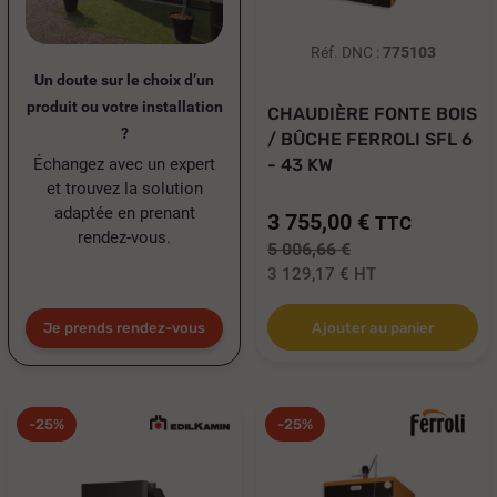
Réf. DNC :
775103
Un doute sur le choix d’un
produit ou votre installation
CHAUDIÈRE FONTE BOIS
?
/ BÛCHE FERROLI SFL 6
Échangez avec un expert
- 43 KW
et trouvez la solution
adaptée en prenant
3 755,00 €
TTC
rendez-vous.
5 006,66 €
3 129,17 €
HT
Je prends rendez-vous
Ajouter au panier
-25%
-25%