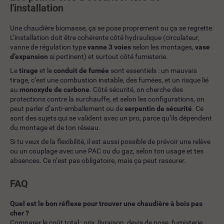
l'installation
Une chaudière biomasse, ça se pose proprement ou ça se regrette.
L’installation doit être cohérente côté hydraulique (circulateur,
vanne de régulation type
vanne 3 voies
selon les montages,
vase
d’expansion
si pertinent) et surtout côté fumisterie.
Le
tirage
et le
conduit de fumée
sont essentiels : un mauvais
tirage, c’est une combustion instable, des fumées, et un risque lié
au
monoxyde de carbone
. Côté sécurité, on cherche des
protections contre la surchauffe, et selon les configurations, on
peut parler d’anti-emballement ou de
serpentin de sécurité
. Ce
sont des sujets qui se valident avec un pro, parce qu’ils dépendent
du montage et de ton réseau.
Si tu veux de la flexibilité, il est aussi possible de prévoir une relève
ou un couplage avec une PAC ou du gaz, selon ton usage et tes
absences. Ce n’est pas obligatoire, mais ça peut rassurer.
FAQ
Quel est le bon réflexe pour trouver une chaudière à bois pas
cher ?
Comparer le coût total : prix, livraison, devis de pose, fumisterie,