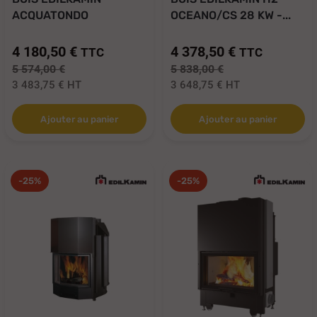
ACQUATONDO
OCEANO/CS 28 KW -...
PLUS/CS...
4 180,50 €
4 378,50 €
TTC
TTC
5 574,00 €
5 838,00 €
3 483,75 €
HT
3 648,75 €
HT
Ajouter au panier
Ajouter au panier
-25%
-25%