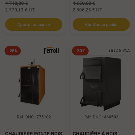
4 748,80 €
4 650,00 €
2 770,13 €
HT
2 906,25 €
HT
Ajouter au panier
Ajouter au panier
-25%
-30%
Réf. DNC :
775102
Réf. DNC :
460503
CHAUDIÈRE FONTE BOIS
CHAUDIÈRE À BOIS