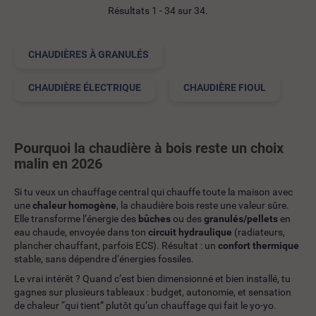
Résultats 1 - 34 sur 34.
CHAUDIÈRES À GRANULÉS
CHAUDIÈRE ÉLECTRIQUE
CHAUDIÈRE FIOUL
Pourquoi la chaudière à bois reste un choix
malin en 2026
Si tu veux un chauffage central qui chauffe toute la maison avec
une
chaleur homogène
, la chaudière bois reste une valeur sûre.
Elle transforme l’énergie des
bûches
ou des
granulés/pellets
en
eau chaude, envoyée dans ton
circuit hydraulique
(radiateurs,
plancher chauffant, parfois ECS). Résultat : un
confort thermique
stable, sans dépendre d’énergies fossiles.
Le vrai intérêt ? Quand c’est bien dimensionné et bien installé, tu
gagnes sur plusieurs tableaux : budget, autonomie, et sensation
de chaleur “qui tient” plutôt qu’un chauffage qui fait le yo-yo.