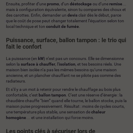
Ensuite, profiter d’une
promo
, d’un
déstockage
ou d’une
remise
…
mais à configuration équivalente, sinon tu compares des choux et
des carottes. Enfin, demander un
devis
clair dès le début, parce
que le coût de pose peut changer totalement l’équation selon ton
local technique et ton
conduit de fumée
.
Puissance, surface, ballon tampon : le trio qui
fait le confort
La puissance (en
kW
) n’est pas un concours. Elle se dimensionne
selon la
surface à chauffer
, l’
isolation
, et tes besoins réels. Une
maison bien isolée n’a pas les mêmes besoins qu’une maison
ancienne, et un plancher chauffant ne se pilote pas comme des
radiateurs.
Et s’il y a un mot à retenir pour rendre le chauffage au bois plus
confortable, c’est
ballon tampon
. C’est une réserve d’énergie : la
chaudière chauffe “bien” quand elle tourne, le ballon stocke, puis la
maison puise progressivement. Résultat : moins de cycles courts,
une température plus stable, une sensation de
chaleur
homogène
… et une installation qui force moins.
Les points clés à sécuriser lors de