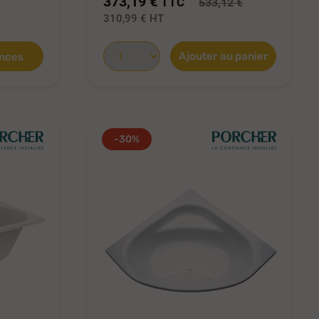
373,19 €
TTC
533,12 €
310,99 €
HT
Ajouter au panier
ences
-30%