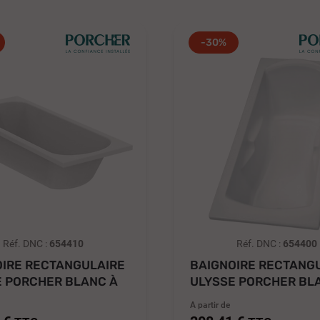
-30%
Réf. DNC :
654410
Réf. DNC :
654400
OIRE RECTANGULAIRE
BAIGNOIRE RECTANG
E PORCHER BLANC À
ULYSSE PORCHER BL
..
POSER...
A partir de