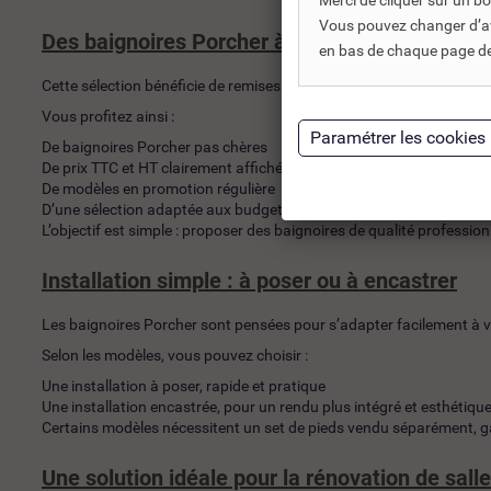
Merci de cliquer sur un 
Vous pouvez changer d’avi
Des baignoires Porcher à prix discount
en bas de chaque page de 
Cette sélection bénéficie de remises pouvant aller jusqu’à -30%, af
Vous profitez ainsi :
De baignoires Porcher pas chères
De prix TTC et HT clairement affichés
De modèles en promotion régulière
D’une sélection adaptée aux budgets travaux et rénovation
L’objectif est simple : proposer des baignoires de qualité profession
Installation simple : à poser ou à encastrer
Les baignoires Porcher sont pensées pour s’adapter facilement à v
Selon les modèles, vous pouvez choisir :
Une installation à poser, rapide et pratique
Une installation encastrée, pour un rendu plus intégré et esthétiqu
Certains modèles nécessitent un set de pieds vendu séparément, gar
Une solution idéale pour la rénovation de sall