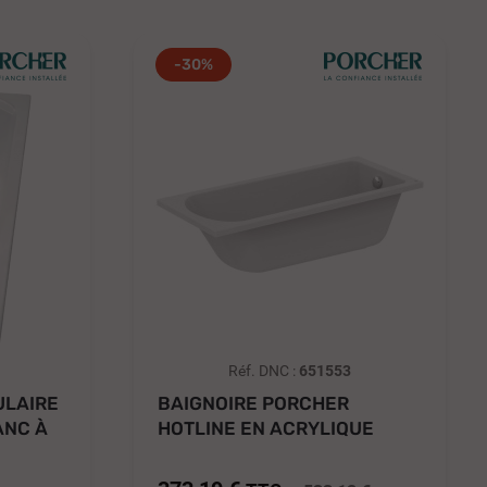
-30%
Réf. DNC :
651553
ULAIRE
BAIGNOIRE PORCHER
ANC À
HOTLINE EN ACRYLIQUE
BLANC 160 X...