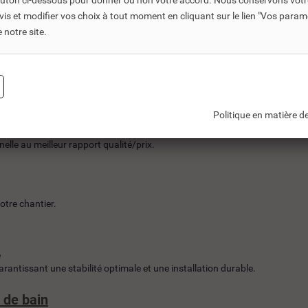
bouton ci-dessous pour donner ou non votre accord. Nous conservons votr
s et modifier vos choix à tout moment en cliquant sur le lien "Vos param
notre site.
in de rendre les équipements sanitaires Porcher plus accessibles.
Politique en matière de
nelle au meilleur rapport qualité/prix.
otre chantier.
e
antissant une stabilité optimale et une installation durable.
e de bain