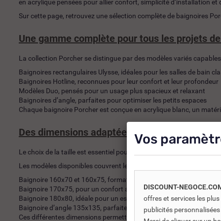
en acrylique pensées pour allier confort, simplicité d’installation et
Sur cette page, retrouvez une sélection complète de baignoires Por
Une gamme complète pour tous les projets de 
La collection Porcher se distingue par des modèles variés capables
Baignoires rectangulaires Ulysse, idéales pour les salles de bain cl
Baignoires Hotline, reconnues pour leur confort et leur profondeur
Modèles Duo, pensés pour un usage plus spacieux et relaxant
Baignoires d’angle, parfaites pour optimiser les petits espaces
Chaque baignoire Porcher est conçue en acrylique blanc, un matériau
Des dimensions adaptées à toutes les configu
Vos paramètr
Le choix de la taille est essentiel pour garantir confort et intégrati
Les modèles disponibles couvrent les formats les plus recherchés :
Baignoire 160x70 et 160x75, formats standards polyvalents
DISCOUNT-NEGOCE.CO
Baignoire 170x75, pour un confort accru
Baignoire 180x80, idéale pour un espace bain plus généreux
offres et services les pl
Baignoire d’angle 135x135, parfaite pour optimiser l’espace
publicités personnalisées
Ces différentes dimensions permettent d’adapter facilement votre b