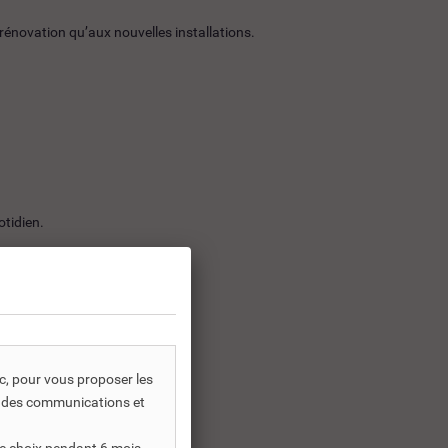
rénovation qu’aux nouvelles installations.
otidien.
ic, pour vous proposer les
s, des communications et
tion ou en construction.