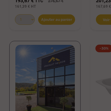
193,67 €
201,23
TTC
276,67 €
161,39 €
HT
167,69 
Ajouter au panier
Voir
-30%