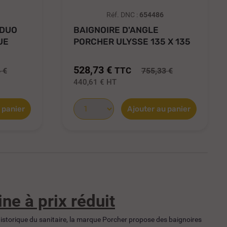
Réf. DNC :
654486
 DUO
BAIGNOIRE D'ANGLE
UE
PORCHER ULYSSE 135 X 135
BLANC À...
528,73 €
TTC
 €
755,33 €
440,61 €
HT
 panier
Ajouter au panier
ne à prix réduit
 historique du sanitaire, la marque Porcher propose des baignoires