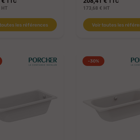
 €
208,41 €
TTC
TTC
€
HT
173,68 €
HT
 toutes les références
Voir toutes les référ
-30%