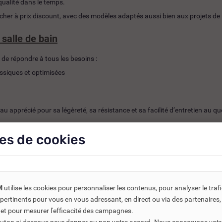
 qualité dans le temps.
cher à prix discount, avec des modèles adaptés aussi bien aux projets de 
salle de bain
 de répondre à tous les besoins :
assiques et optimisées
 apprécié pour sa légèreté, sa résistance et sa facilité d’entretien au qu
rations
es de cookies
on parfaite dans votre salle de bain.
M
utilise les cookies pour personnaliser les contenus, pour analyser le traf
us pertinents pour vous en vous adressant, en direct ou via des partenaire
 et pour mesurer l'efficacité des campagnes.
aignoire Porcher à la configuration de votre pièce, que ce soit en rénova