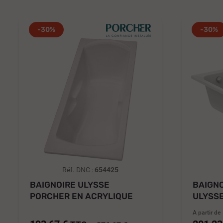
-30%
-30%
Réf. DNC :
654425
BAIGNOIRE ULYSSE
BAIGN
PORCHER EN ACRYLIQUE
ULYSS
BLANC 160 X 75...
POSER.
A partir de