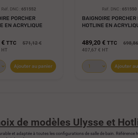
Réf. DNC :
651552
Réf. DNC :
651550
OIRE PORCHER
BAIGNOIRE PORCHER
E EN ACRYLIQUE
HOTLINE EN ACRYLIQ
70 X...
BLANC 180...
 €
489,20 €
TTC
TTC
571,12 €
698,86
€
HT
407,67 €
HT
Ajouter au panier
Ajouter au
hoix de modèles Ulysse et Hotli
 durable et adaptée à toutes les configurations de salle de bain. Référence