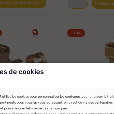
 toutes les références
Ajouter au
-30%
es de cookies
M
utilise les cookies pour personnaliser les contenus, pour analyser le traf
us pertinents pour vous en vous adressant, en direct ou via des partenaire
Réf. DNC :
175522
Réf. DNC :
175512
E
 et pour mesurer l'efficacité des campagnes.
AVEC APPLIQUE À
RACCORD COUDÉ FEM