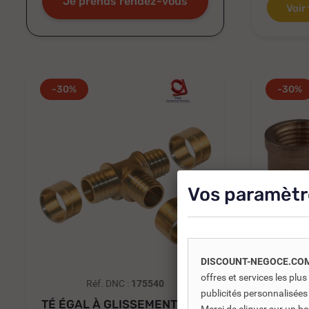
Je prends rendez-vous
Voir
-30%
-30%
Vos paramètr
DISCOUNT-NEGOCE.CO
offres et services les pl
Réf. DNC :
175540
publicités personnalisées
TÉ ÉGAL À GLISSEMENT TRA
COUDE 