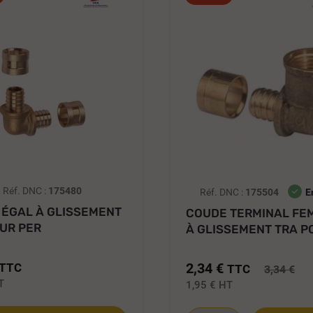
Réf. DNC :
175480
Réf. DNC :
175504
E
 ÉGAL À GLISSEMENT
COUDE TERMINAL FE
UR PER
À GLISSEMENT TRA P
PER 1/2...
2,34 €
TTC
TTC
3,34 €
T
1,95 €
HT