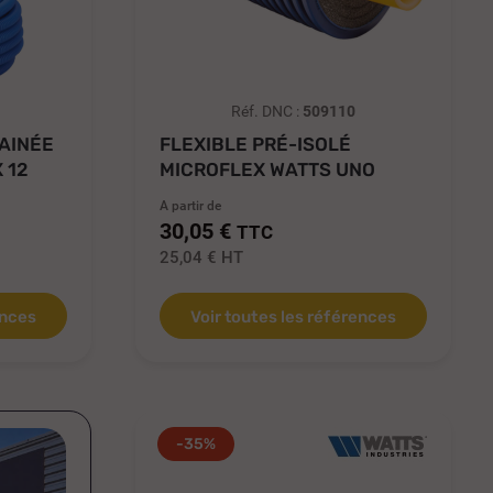
Réf. DNC :
509110
AINÉE
FLEXIBLE PRÉ-ISOLÉ
 12
MICROFLEX WATTS UNO
POUR EAU...
A partir de
30,05 €
TTC
25,04 €
HT
ences
Voir toutes les références
-35%