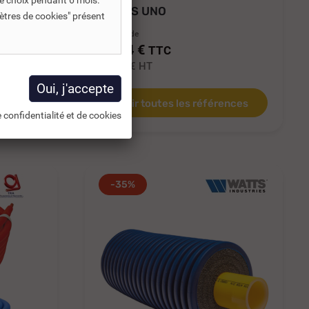
e choix pendant 6 mois.
WATTS UNO
ètres de cookies" présent
A partir de
14,14 €
TTC
11,78 €
HT
Voir toutes les références
 panier
 confidentialité et de cookies
-35%