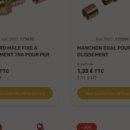
Réf. DNC :
175430
Réf. DNC :
175594
D MÂLE FIXE À
MANCHON ÉGAL POUR
MENT TRA POUR PER
GLISSEMENT
A partir de
1,33 €
TTC
TTC
T
1,11 €
HT
 toutes les références
Voir toutes les référ
-30%