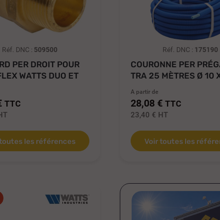
Réf. DNC :
509500
Réf. DNC :
175190
D PER DROIT POUR
COURONNE PER PRÉG
LEX WATTS DUO ET
TRA 25 MÈTRES Ø 10 X
.
A partir de
€
28,08 €
TTC
TTC
HT
23,40 €
HT
 toutes les références
Voir toutes les référ