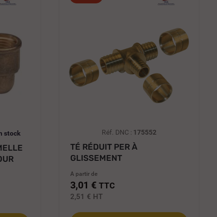
Réf. DNC :
175552
n stock
TÉ RÉDUIT PER À
MELLE
GLISSEMENT
OUR
A partir de
3,01 €
TTC
2,51 €
HT