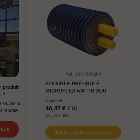
Réf. DNC :
509200
FLEXIBLE PRÉ-ISOLÉ
n produit
MICROFLEX WATTS DUO
n ?
POUR EAU...
A partir de
trouvez la
46,47 €
TTC
t rendez-
38,73 €
HT
vous
Voir toutes les références