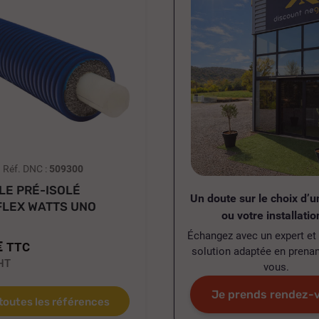
Réf. DNC :
509300
LE PRÉ-ISOLÉ
Un doute sur le choix d’u
FLEX WATTS UNO
ou votre installatio
AU...
Échangez avec un expert et 
€
TTC
solution adaptée en prenan
HT
vous.
Je prends rendez-
 toutes les références