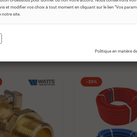
bouton ci-dessous pour donner ou non votre accord. Nous conservons votr
MENT TRA POUR PER
ÉCROU TOURNANT À
s et modifier vos choix à tout moment en cliquant sur le lien "Vos param
GLISSEMENT...
notre site.
4,18 €
TTC
TTC
5,98 €
T
3,49 €
HT
 toutes les références
Ajouter au
Politique en matière de
-35%