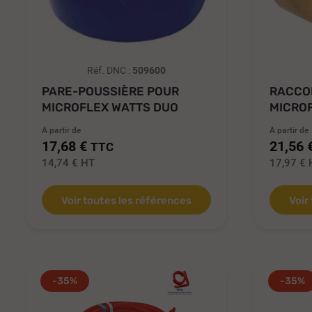
Réf. DNC :
509600
PARE-POUSSIÈRE POUR
RACCOR
MICROFLEX WATTS DUO
MICROF
UNO 6..
A partir de
A partir de
17,68 €
21,56 
TTC
14,74 €
HT
17,97 €
Voir toutes les références
Voir
-35%
-35%