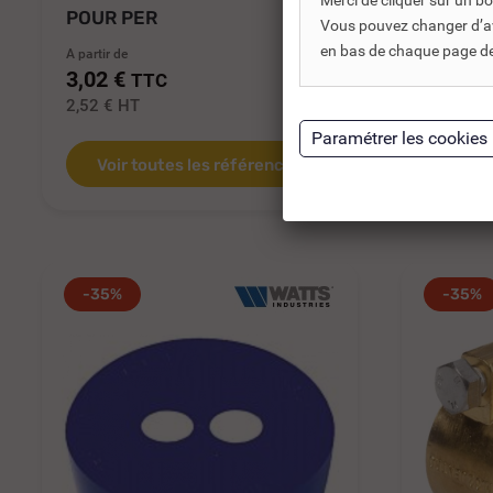
Merci de cliquer sur un 
POUR PER
GLISSE
Vous pouvez changer d’avi
en bas de chaque page de 
A partir de
A partir de
3,02 €
3,34 €
TTC
2,52 €
HT
2,79 €
H
Voir toutes les références
Voir
-35%
-35%