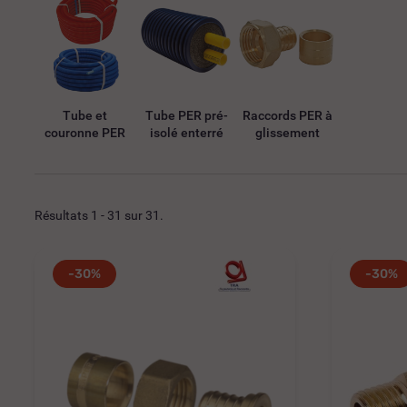
Tube et
Tube PER pré-
Raccords PER à
couronne PER
isolé enterré
glissement
Résultats 1 - 31 sur 31.
-30%
-30%