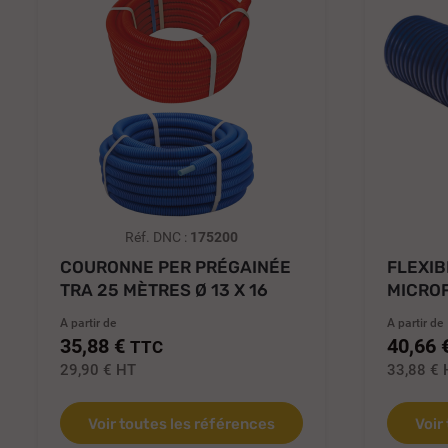
Réf. DNC :
175200
COURONNE PER PRÉGAINÉE
FLEXIB
TRA 25 MÈTRES Ø 13 X 16
MICRO
POUR E
A partir de
A partir de
35,88 €
40,66 
TTC
29,90 €
HT
33,88 €
Voir toutes les références
Voir