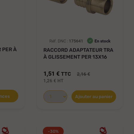
Réf. DNC :
175641
En stock
 PER À
RACCORD ADAPTATEUR TRA
À GLISSEMENT PER 13X16
POUR...
1,51 €
TTC
2,16 €
1,26 €
HT
ences
Ajouter au panier
-30%