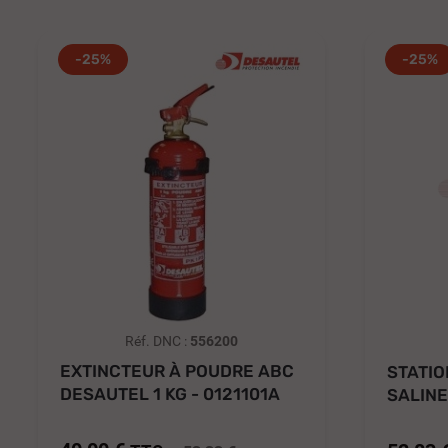
-25%
-25%
Réf. DNC :
556200
EXTINCTEUR À POUDRE ABC
STATIO
DESAUTEL 1 KG - 0121101A
SALIN