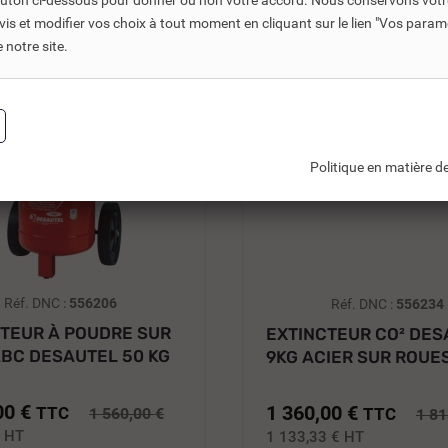
bouton ci-dessous pour donner ou non votre accord. Nous conservons votr
-25%
s et modifier vos choix à tout moment en cliquant sur le lien "Vos param
notre site.
Politique en matière de
Réf. DNC :
556206
Réf. DNC :
556234
TEUR À POUDRE SUR
EXTINCTEUR CO² DES
BC DESAUTEL 50 KG
9KG ACIER SUR ROUES
0141098A
00 €
1 360,00 €
TTC
1 560,00 €
TTC
1 81
€
HT
1 133,33 €
HT