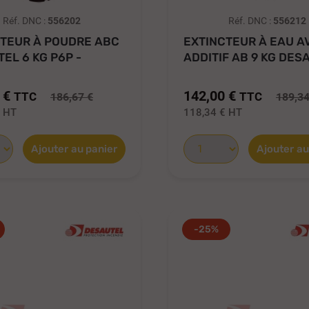
Réf. DNC :
556202
Réf. DNC :
556212
CTEUR À POUDRE ABC
EXTINCTEUR À EAU A
EL 6 KG P6P -
ADDITIF AB 9 KG DES
5X
-...
 €
142,00 €
TTC
TTC
186,67 €
189,34
€
HT
118,34 €
HT
Ajouter au panier
Ajouter au
-25%