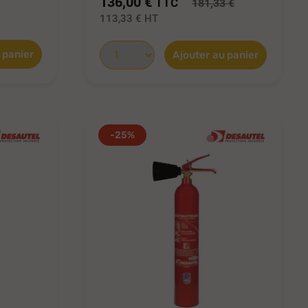
136,00 €
TTC
181,33 €
113,33 €
HT
 panier
Ajouter au panier
-25%