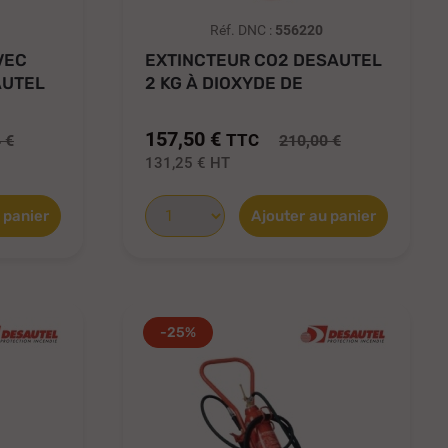
Réf. DNC :
556220
VEC
EXTINCTEUR CO2 DESAUTEL
AUTEL
2 KG À DIOXYDE DE
CARBONE...
157,50 €
TTC
 €
210,00 €
131,25 €
HT
 panier
Ajouter au panier
-25%