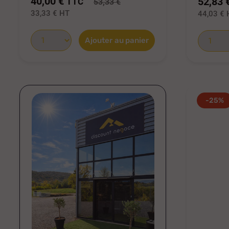
40,00 €
52,83 
TTC
53,33 €
33,33 €
HT
44,03 €
Ajouter au panier
-25%