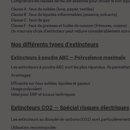
Comprendre les classes de feu est essentiel pour choisir le bon équ
Classe A : feux de solides (bois, papier, textiles)
Classe B : feux de liquides inflammables (essence, solvants)
Classe C : feux de gaz
Classe F : feux de graisses et huiles de cuisson (friteuses, cuisine)
Un mauvais choix d’extincteur peut réduire considérablement son e
Nos différents types d’extincteurs
Extincteurs à poudre ABC — Polyvalence maximale
Les extincteurs à poudre ABC sont les plus répandus. Ils permettent d
Avantages :
Efficacité sur feux solides, liquides et gazeux
Usage polyvalent
Idéal pour ERP et locaux techniques
Extincteurs CO2 — Spécial risques électriques
Les extincteurs au dioxyde de carbone (CO2) sont particulièrement
Utilisation recommandée :