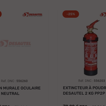
-25%
Réf. DNC :
556203
Réf. DNC :
556260
EXTINCTEUR À POUD
N MURALE OCULAIRE
DESAUTEL 2 KG PP2P 
E NEUTRAL
0121102A