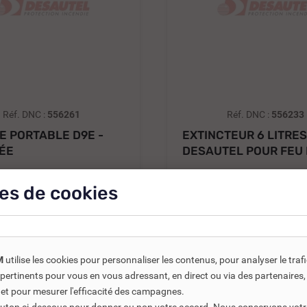
Réf. DNC :
556261
Réf. DNC :
556233
 PORTABLE D9E -
EXTINCTEUR 6 LITRES
ÉE
DESAUTEL POUR FEU
FRITEUSE...
 €
279,00 €
es de cookies
TTC
TTC
358,22 €
372,00
€
HT
232,50 €
HT
Ajouter au panier
Ajouter au
M
utilise les cookies pour personnaliser les contenus, pour analyser le traf
us pertinents pour vous en vous adressant, en direct ou via des partenaire
 et pour mesurer l'efficacité des campagnes.