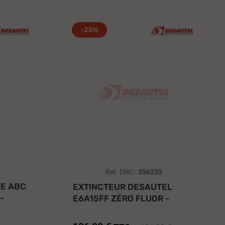
-25%
Réf. DNC :
556235
RE ABC
EXTINCTEUR DESAUTEL
-
E6A15FF ZÉRO FLUOR -
0131034X