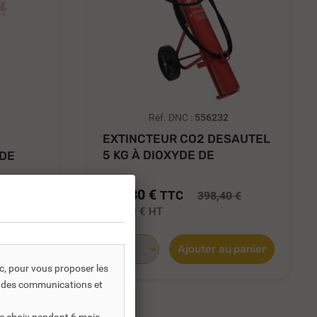
Réf. DNC :
556232
EXTINCTEUR CO2 DESAUTEL
5 KG À DIOXYDE DE
 DE
CARBONE...
298,80 €
TTC
398,40 €
 €
249,00 €
HT
Ajouter au panier
 panier
ic, pour vous proposer les
s, des communications et