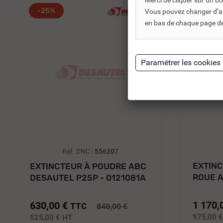
Merci de cliquer sur un 
-25%
-25%
Vous pouvez changer d’avi
en bas de chaque page de 
Réf. DNC :
556207
EXTINC
EXTINCTEUR À POUDRE ABC
ROUE A
DESAUTEL P25P - 0121081A
P50P...
1 170,
630,00 €
TTC
840,00 €
975,00 
525,00 €
HT