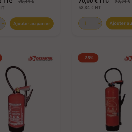
70,00 €
€
TTC
TTC
93,34 €
70,44 €
58,34 €
HT
HT
Ajouter au
Ajouter au panier
-25%