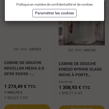
Politique en matière de confidentialité et de cookies
Réf. DNC :
645303
Réf. DNC :
690158
CABINE DE DOUCHE
CABINE DE DOUCHE
NOVELLINI MEDIA 2.0
KINEDO KPRIME GLASS
GF90 90X90 -...
NICHE À PORTE...
A partir de
1 274,49 €
TTC
1 308,93 €
TTC
1 960,75 €
1 090,77 €
HT
1 062,07 €
HT
Voir toutes les