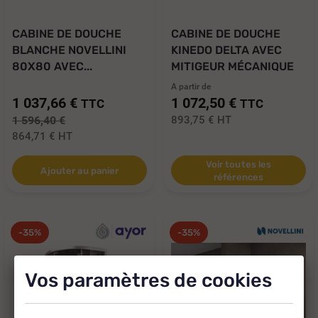
CABINE DE DOUCHE
CABINE DE DOUCHE
BLANCHE NOVELLINI
KINEDO DELTA AVEC
80X80 AVEC...
MITIGEUR MÉCANIQUE
A partir de
1 037,66 €
1 072,50 €
TTC
TTC
1 596,40 €
893,75 €
HT
864,71 €
HT
Voir toutes les
Ajouter au panier
références
-35%
-35%
Vos paramètres de cookies