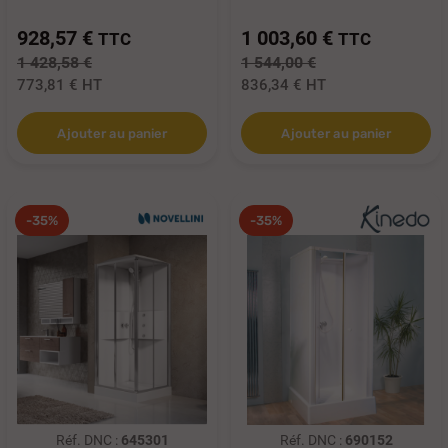
928,57 €
1 003,60 €
TTC
TTC
1 428,58 €
1 544,00 €
773,81 €
HT
836,34 €
HT
Ajouter au panier
Ajouter au panier
-35%
-35%
Réf. DNC :
645301
Réf. DNC :
690152