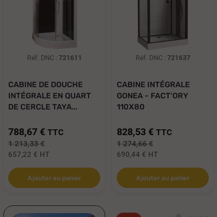
Réf. DNC :
721611
Réf. DNC :
721637
CABINE DE DOUCHE
CABINE INTÉGRALE
INTÉGRALE EN QUART
GONEA - FACT'ORY
DE CERCLE TAYA...
110X80
788,67 €
828,53 €
TTC
TTC
1 213,33 €
1 274,66 €
657,22 €
HT
690,44 €
HT
Ajouter au panier
Ajouter au panier