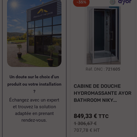
-35%
Réf. DNC :
721605
Un doute sur le choix d’un
produit ou votre installation
CABINE DE DOUCHE
?
HYDROMASSANTE AYOR
Échangez avec un expert
BATHROOM NIKY...
et trouvez la solution
adaptée en prenant
849,33 €
TTC
rendez-vous.
1 306,67 €
707,78 €
HT