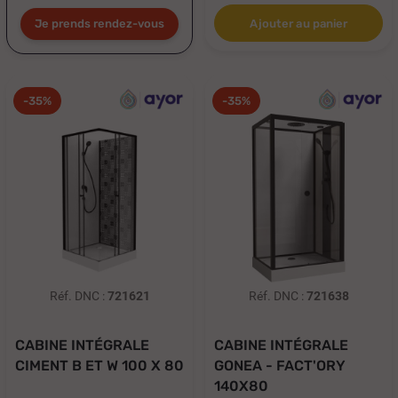
Je prends rendez-vous
Ajouter au panier
-35%
-35%
Réf. DNC :
721621
Réf. DNC :
721638
CABINE INTÉGRALE
CABINE INTÉGRALE
CIMENT B ET W 100 X 80
GONEA - FACT'ORY
140X80