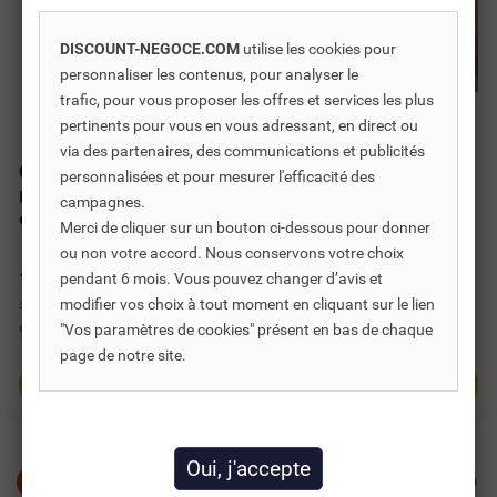
DISCOUNT-NEGOCE.COM
utilise les cookies pour
personnaliser les contenus, pour analyser le
trafic, pour vous proposer les offres et services les plus
Réf. DNC :
721635
Réf. DNC :
645300
pertinents pour vous en vous adressant, en direct ou
via des partenaires, des communications et publicités
CABINE DE DOUCHE
CABINE DE DOUCHE
personnalisées et pour mesurer l'efficacité des
INTÉGRALE ALICE
BLANCHE NOVELLINI
campagnes.
90X90 AVEC...
90X90 AVEC...
Merci de cliquer sur un bouton ci-dessous pour donner
ou non votre accord. Nous conservons votre choix
1 152,67 €
1 189,76 €
pendant 6 mois. Vous pouvez changer d’avis et
TTC
TTC
modifier vos choix à tout moment en cliquant sur le lien
1 773,34 €
1 830,40 €
"Vos paramètres de cookies" présent en bas de chaque
960,56 €
HT
991,46 €
HT
page de notre site.
Ajouter au panier
Ajouter au panier
-35%
-35%