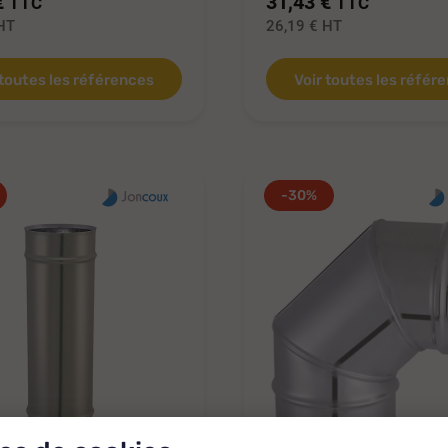
€
31,43 €
TTC
TTC
HT
26,19 €
HT
 toutes les références
Voir toutes les référ
-30%