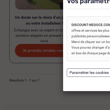
Vos paramètr
TUYAU 
Un doute sur le choix d’un produit
PAROI 
ou votre installation ?
DISCOUNT-NEGOCE.CO
A partir de
Échangez avec un expert et trouvez la
offres et services les pl
34,46 
solution adaptée en prenant rendez-
publicités personnalisées
28,71 €
vous.
Merci de cliquer sur un 
Vous pouvez changer d’avi
Je prends rendez-vous
Voir
en bas de chaque page de 
Résultats 1 - 7 sur 7.