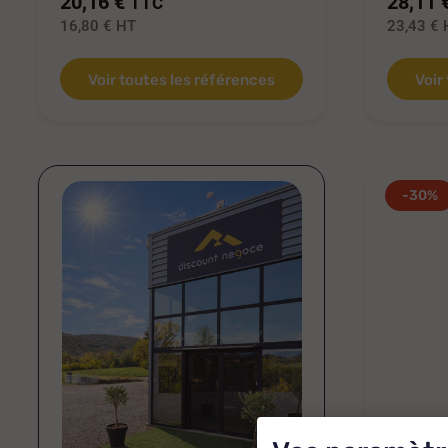
20,16 €
28,11 
TTC
16,80 €
HT
23,43 €
Voir toutes les références
Voir
-30%