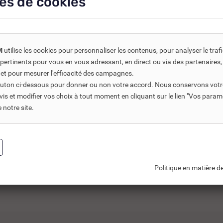
es de cookies
Réf. DNC :
541403
Réf. DNC :
541458
INOX 304 SIMPLE
COUDE À SECTEUR J
JONCOUX 1M
90° INOX 304
M
utilise les cookies pour personnaliser les contenus, pour analyser le traf
A partir de
us pertinents pour vous en vous adressant, en direct ou via des partenaire
€
39,24 €
TTC
TTC
 et pour mesurer l'efficacité des campagnes.
HT
32,70 €
HT
bouton ci-dessous pour donner ou non votre accord. Nous conservons votr
s et modifier vos choix à tout moment en cliquant sur le lien "Vos param
 toutes les références
Voir toutes les référ
notre site.
Politique en matière de