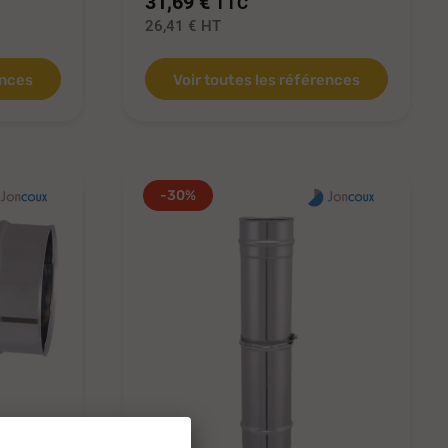
31,69 €
TTC
26,41 €
HT
ences
Voir toutes les références
-30%