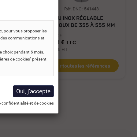
Réf. DNC :
541443
ONCOUX
TUYAU INOX RÉGLABLE
JONCOUX DE 355 À 555 MM
ic, pour vous proposer les
A partir de
s, des communications et
60,98 €
TTC
50,82 €
HT
e choix pendant 6 mois.
ètres de cookies" présent
ences
Voir toutes les références
 confidentialité et de cookies