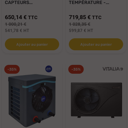
CAPTEURS...
TEMPÉRATURE -...
650,14 €
719,85 €
TTC
TTC
1 000,21 €
1 028,35 €
541,78 €
HT
599,87 €
HT
Ajouter au panier
Ajouter au panier
-35%
-35%