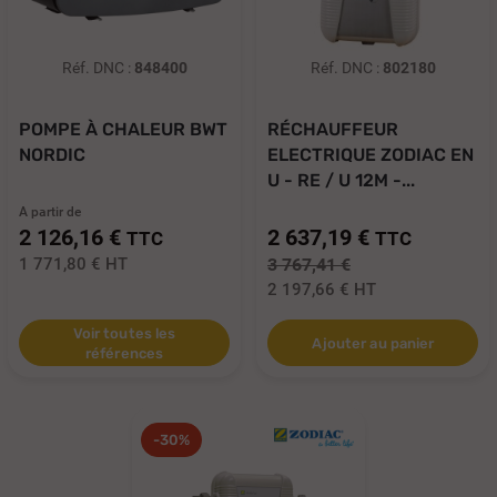
Réf. DNC :
848400
Réf. DNC :
802180
POMPE À CHALEUR BWT
RÉCHAUFFEUR
NORDIC
ELECTRIQUE ZODIAC EN
U - RE / U 12M -...
A partir de
2 126,16 €
2 637,19 €
TTC
TTC
1 771,80 €
HT
3 767,41 €
2 197,66 €
HT
Voir toutes les
Ajouter au panier
références
-30%