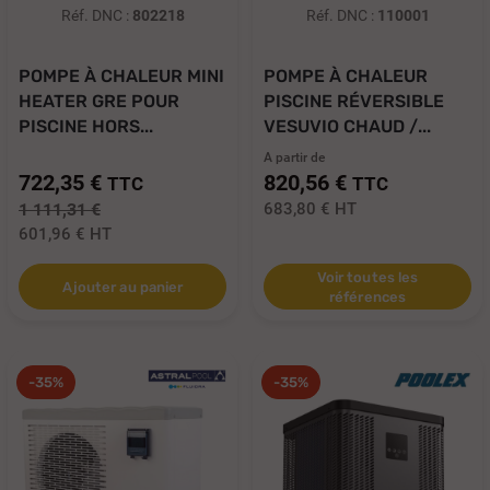
Réf. DNC :
802218
Réf. DNC :
110001
POMPE À CHALEUR MINI
POMPE À CHALEUR
HEATER GRE POUR
PISCINE RÉVERSIBLE
PISCINE HORS...
VESUVIO CHAUD /...
A partir de
722,35 €
820,56 €
TTC
TTC
1 111,31 €
683,80 €
HT
601,96 €
HT
Voir toutes les
Ajouter au panier
références
-35%
-35%