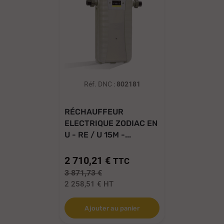
Réf. DNC :
802181
RÉCHAUFFEUR
ELECTRIQUE ZODIAC EN
U - RE / U 15M -...
2 710,21 €
TTC
3 871,73 €
2 258,51 €
HT
Ajouter au panier