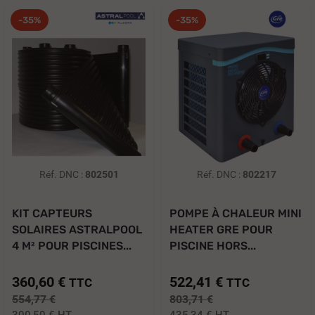
-35%
-35%
Réf. DNC :
802501
Réf. DNC :
802217
KIT CAPTEURS
POMPE À CHALEUR MINI
SOLAIRES ASTRALPOOL
HEATER GRE POUR
4 M² POUR PISCINES...
PISCINE HORS...
360,60 €
522,41 €
TTC
TTC
554,77 €
803,71 €