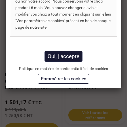
ou non votre accord. Nous conservons votre choix
pendant 6 mois. Vous pouvez changer d’avis et
modifier vos choix à tout moment en cliquant sur le lien
"Vos paramètres de cookies" présent en bas de chaque
page de notre site.
Réf. DNC :
802150
Réf. DNC :
895100
Politique en matière de confidentialité et de cookies
ECHANGEUR DE
POMPE À CHALEUR
CHALEUR ZODIAC HEAT
PISCINE POOLEX
LINE MODELE PLUS...
VERTIGO FI 2
1 501,17 €
TTC
2 144,53 €
Voir toutes les
1 250,98 €
HT
références