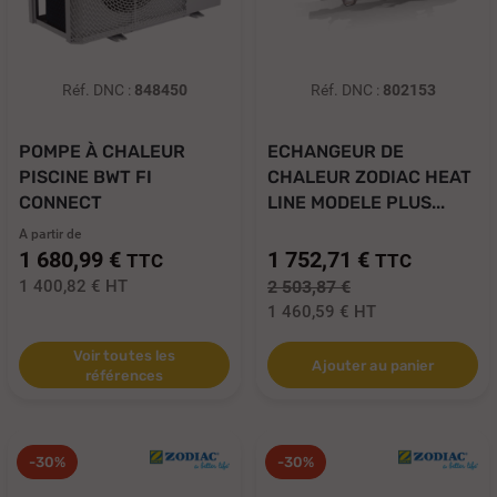
Réf. DNC :
848450
Réf. DNC :
802153
POMPE À CHALEUR
ECHANGEUR DE
PISCINE BWT FI
CHALEUR ZODIAC HEAT
CONNECT
LINE MODELE PLUS...
A partir de
1 680,99 €
1 752,71 €
TTC
TTC
1 400,82 €
HT
2 503,87 €
1 460,59 €
HT
Voir toutes les
Ajouter au panier
références
-30%
-30%