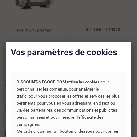
Réf. DNC :
110020
Réf. DNC :
832900
POMPE À CHALEUR
BOITIER DE CONTROLE
Vos paramètres de cookies
PISCINE VESUVIO
GS523DZ AVEC
INVERTER
RECHAUFFEUR 3 KW...
A partir de
1 445,60 €
TTC
1 355,89 €
TTC
DISCOUNT-NEGOCE.COM
utilise les cookies pour
1 204,66 €
HT
1 936,99 €
personnaliser les contenus, pour analyser le
1 129,91 €
HT
trafic, pour vous proposer les offres et services les plus
pertinents pour vous en vous adressant, en direct ou
Voir toutes les
Ajouter au panier
références
via des partenaires, des communications et publicités
personnalisées et pour mesurer l'efficacité des
campagnes.
Merci de cliquer sur un bouton ci-dessous pour donner
-30%