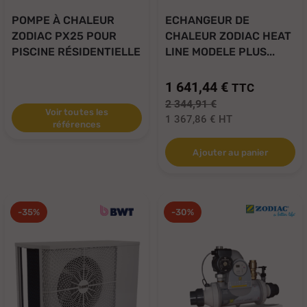
POMPE À CHALEUR
ECHANGEUR DE
ZODIAC PX25 POUR
CHALEUR ZODIAC HEAT
PISCINE RÉSIDENTIELLE
LINE MODELE PLUS...
1 641,44 €
TTC
2 344,91 €
Voir toutes les
1 367,86 €
HT
références
Ajouter au panier
-35%
-30%