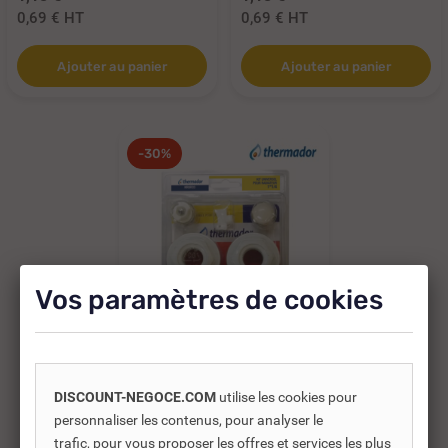
0,69 €
HT
0,69 €
HT
Ajouter au panier
Ajouter au panier
-30%
Vos paramètres de cookies
Réf. DNC :
910228
DISCOUNT-NEGOCE.COM
utilise les cookies pour
personnaliser les contenus, pour analyser le
KIT DE BOUCHONS
trafic, pour vous proposer les offres et services les plus