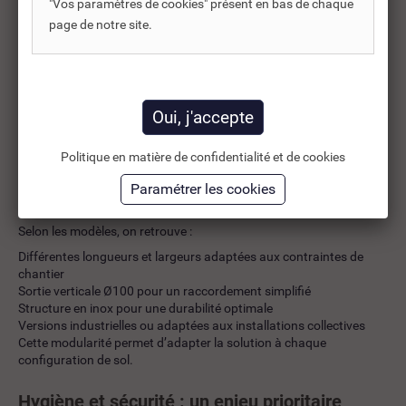
"Vos paramètres de cookies" présent en bas de chaque
Cuisines professionnelles et restauration collective
Laboratoires alimentaires et industries agroalimentaires
page de notre site.
Établissements publics et ERP
Zones techniques humides ou lavables
Grâce à leur conception en inox, ils offrent une résistance élevée à
la corrosion, aux produits d’entretien et aux usages intensifs.
Performance hydraulique et conception
technique
Politique en matière de confidentialité et de cookies
Chaque caniveau est conçu pour assurer un écoulement fluide des
eaux usées, même en cas de débit important.
Selon les modèles, on retrouve :
Différentes longueurs et largeurs adaptées aux contraintes de
chantier
Sortie verticale Ø100 pour un raccordement simplifié
Structure en inox pour une durabilité optimale
Versions industrielles ou adaptées aux installations collectives
Cette modularité permet d’adapter la solution à chaque
configuration de sol.
Hygiène et sécurité : un enjeu prioritaire