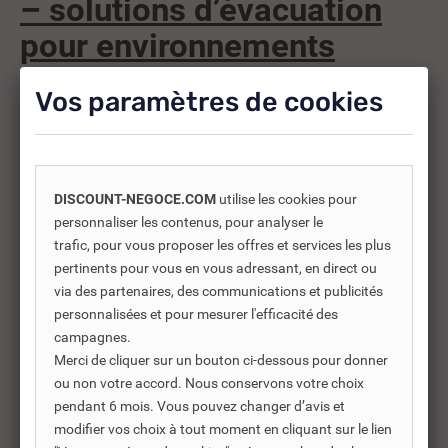
– solutions d’évacuation
pour environnements
professionnels
Vos paramètres de cookies
Dans les environnements exigeants comme les cuisines
professionnelles, les collectivités ou l’industrie agroalimentaire, la
gestion des eaux de surface est un enjeu central. Un sol mal drainé
peut rapidement devenir un problème d’hygiène, de sécurité et de
conformité.
DISCOUNT-NEGOCE.COM
utilise les cookies pour
Le caniveau inox pour collectivité est conçu précisément pour
personnaliser les contenus, pour analyser le
répondre à ces contraintes : il assure une évacuation efficace des
trafic, pour vous proposer les offres et services les plus
eaux de lavage, facilite le nettoyage des sols et garantit un
pertinents pour vous en vous adressant, en direct ou
environnement conforme aux exigences sanitaires des milieux
via des partenaires, des communications et publicités
professionnels.
personnalisées et pour mesurer l'efficacité des
campagnes.
Une solution de drainage pensée pour les
Merci de cliquer sur un bouton ci-dessous pour donner
environnements intensifs
ou non votre accord. Nous conservons votre choix
Les caniveaux inox proposés sont adaptés aux zones à forte
pendant 6 mois. Vous pouvez changer d’avis et
sollicitation :
modifier vos choix à tout moment en cliquant sur le lien