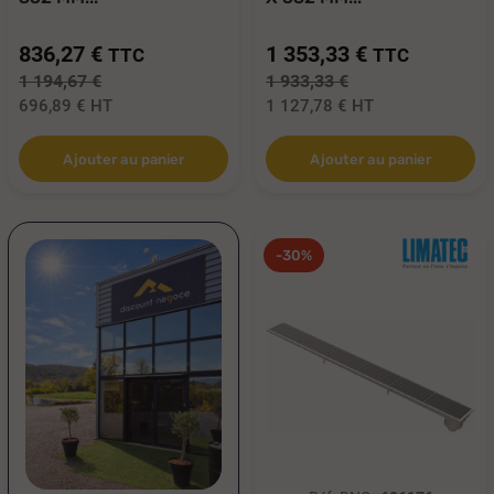
836,27 €
1 353,33 €
TTC
TTC
1 194,67 €
1 933,33 €
696,89 €
HT
1 127,78 €
HT
Ajouter au panier
Ajouter au panier
-30%