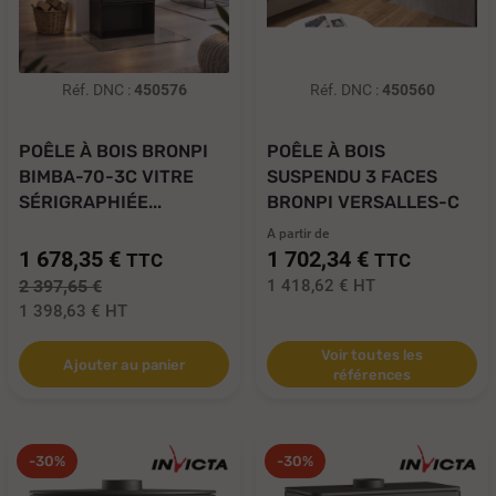
Réf. DNC :
450576
Réf. DNC :
450560
POÊLE À BOIS BRONPI
POÊLE À BOIS
BIMBA-70-3C VITRE
SUSPENDU 3 FACES
SÉRIGRAPHIÉE...
BRONPI VERSALLES-C
10 KW
A partir de
1 678,35 €
1 702,34 €
TTC
TTC
2 397,65 €
1 418,62 €
HT
1 398,63 €
HT
Voir toutes les
Ajouter au panier
références
-30%
-30%