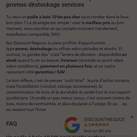
promos déstockage services
Tu veux un
poêle à bois 10 kw pas cher
sans tomber dans le faux
bon plan ? La stratégie est simple : viser le
meilleur prix
au bon
moment, sans sacrifier ce qui compte vraiment (rendement,
installation compatible, SAV).
Sur Discount-Negoce, tu peux profiter d’opportunités
type
promo
,
déstockage
ou offres selon périodes et stocks. Et
surtout, tu gardes des “vrais” leviers de décision : disponibilité
en
stock
quand tu en as besoin,
livraison
(domicile ou point relais
selon conditions),
paiement en plusieurs fois
, et un cadre
rassurant côté
garanties / SAV
.
Le bon réflexe, c’est de penser “coût total” : le prix d’achat compte,
mais l’installation (conduit, tubage, accessoires), la
consommation de bois, et la durabilité du poêle font le vrai rapport
qualité/prix. Un poêle un peu mieux conçu, c’est souvent moins de
bois, moins de contraintes, et plus de plaisir à l’usage. Et ça… ça
se ressent tout l’hiver.
x
DISCOUNT-NEGOCE
FAQ
4.5
Basé sur
582
avis