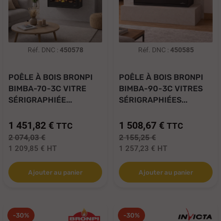
Réf. DNC :
450578
Réf. DNC :
450585
POÊLE À BOIS BRONPI
POÊLE À BOIS BRONPI
BIMBA-70-3C VITRE
BIMBA-90-3C VITRES
SÉRIGRAPHIÉE...
SÉRIGRAPHIÉES...
1 451,82 €
1 508,67 €
TTC
TTC
2 074,03 €
2 155,25 €
1 209,85 €
HT
1 257,23 €
HT
Ajouter au panier
Ajouter au panier
-30%
-30%