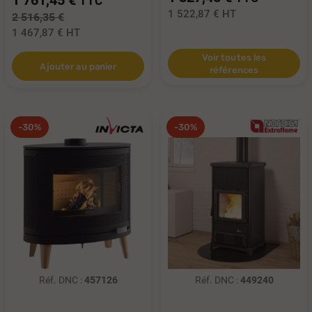
TTC
1 522,87 €
HT
2 516,35 €
1 467,87 €
HT
Voir toutes les
Ajouter au panier
références
-30%
-30%
Réf. DNC :
457126
Réf. DNC :
449240