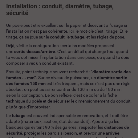
Installation : conduit, diamètre, tubage,
sécurité
Un poêle peut être excellent sur le papier et décevant à l’usage si
l’installation n’est pas cohérente. Ici, le mot-clé c’est : tirage. Et le
tirage, ça se joue sur le
conduit
, le
tubage
, et les règles de pose.
Déjà, vérifie la configuration : certains modèles proposent
une
sortie dessus/arrière
. C’est un détail qui change tout quand
tu veux optimiser l’implantation dans une pièce, ou quand tu dois
composer avec un conduit existant.
Ensuite, point technique souvent recherché :
“diamètre sortie des
fumées … mm”
. Sur ce niveau de puissance, un
diamètre sortie
des fumées 150 mm
est très fréquent, mais ce n’est pas une règle
absolue : on peut aussi rencontrer du 130 mm ou du 180 mm
selon la conception. Le bon réflexe, c’est de coller à la fiche
technique du poêle et de sécuriser le dimensionnement du conduit,
plutôt que d’improviser.
Le
tubage
est souvent indispensable en rénovation, et il doit être
adapté (matériaux, section, état du conduit). Ajoute à ça les
basiques qui évitent 90 % des galères : respecter les
distances de
sécurité
, protéger les parois si besoin, et prévoir une
arrivée