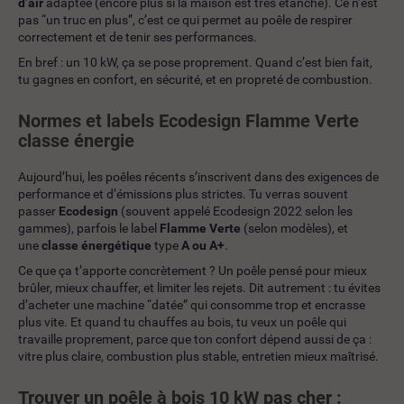
d’air
adaptée (encore plus si la maison est très étanche). Ce n’est
pas “un truc en plus”, c’est ce qui permet au poêle de respirer
correctement et de tenir ses performances.
En bref : un 10 kW, ça se pose proprement. Quand c’est bien fait,
tu gagnes en confort, en sécurité, et en propreté de combustion.
Normes et labels Ecodesign Flamme Verte
classe énergie
Aujourd’hui, les poêles récents s’inscrivent dans des exigences de
performance et d’émissions plus strictes. Tu verras souvent
passer
Ecodesign
(souvent appelé Ecodesign 2022 selon les
gammes), parfois le label
Flamme Verte
(selon modèles), et
une
classe énergétique
type
A ou A+
.
Ce que ça t’apporte concrètement ? Un poêle pensé pour mieux
brûler, mieux chauffer, et limiter les rejets. Dit autrement : tu évites
d’acheter une machine “datée” qui consomme trop et encrasse
plus vite. Et quand tu chauffes au bois, tu veux un poêle qui
travaille proprement, parce que ton confort dépend aussi de ça :
vitre plus claire, combustion plus stable, entretien mieux maîtrisé.
Trouver un poêle à bois 10 kW pas cher :