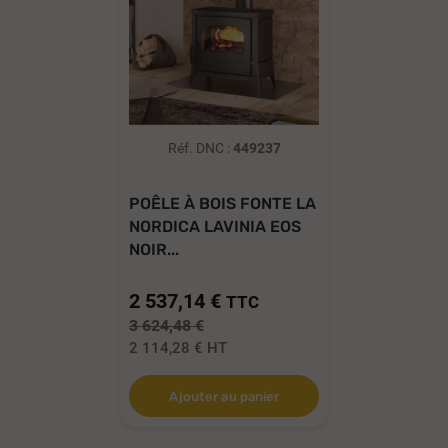
Réf. DNC :
449237
POÊLE À BOIS FONTE LA
NORDICA LAVINIA EOS
NOIR...
2 537,14 €
TTC
3 624,48 €
2 114,28 €
HT
Ajouter au panier