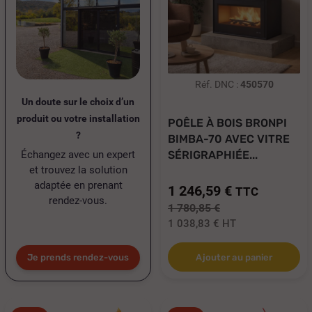
Réf. DNC :
450570
Un doute sur le choix d’un
produit ou votre installation
POÊLE À BOIS BRONPI
?
BIMBA-70 AVEC VITRE
Échangez avec un expert
SÉRIGRAPHIÉE...
et trouvez la solution
adaptée en prenant
1 246,59 €
TTC
rendez-vous.
1 780,85 €
1 038,83 €
HT
Je prends rendez-vous
Ajouter au panier