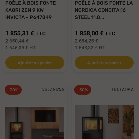
POÊLE À BOIS FONTE
POÊLE À BOIS FONTE LA
KAORI ZEN 9 KW
NORDICA CONCITA.16
INVICTA - P647849
STEEL 11,8...
1 855,31 €
1 858,00 €
TTC
TTC
2 650,44 €
2 654,28 €
1 546,09 €
HT
1 548,33 €
HT
Ajouter au panier
Ajouter au panier
-30%
-30%