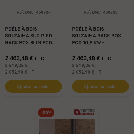
Réf. DNC :
460807
Réf. DNC :
460805
POÊLE À BOIS
POÊLE À BOIS
SOLZAIMA SUR PIED
SOLZAIMA BACK BOX
BACK BOX SLIM ECO...
ECO 10,8 KW -
PA1052P019
2 463,48 €
2 463,48 €
TTC
TTC
3 519,25 €
3 519,25 €
2 052,90 €
HT
2 052,90 €
HT
Ajouter au panier
Ajouter au panier
-30%