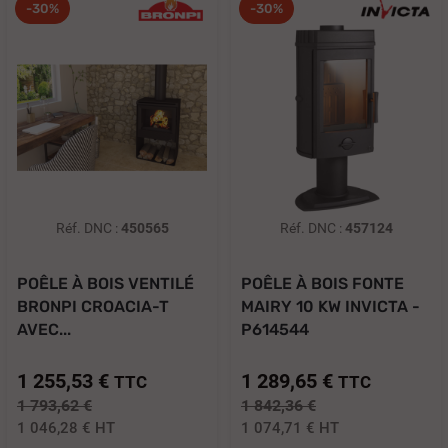
-30%
-30%
Réf. DNC :
450565
Réf. DNC :
457124
POÊLE À BOIS VENTILÉ
POÊLE À BOIS FONTE
BRONPI CROACIA-T
MAIRY 10 KW INVICTA -
AVEC...
P614544
1 255,53 €
1 289,65 €
TTC
TTC
1 793,62 €
1 842,36 €
1 046,28 €
HT
1 074,71 €
HT