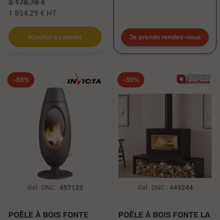
3 178,78 €
1 854,29 €
HT
Je prends rendez-vous
Ajouter au panier
-30%
-30%
Réf. DNC :
457123
Réf. DNC :
449244
POÊLE À BOIS FONTE
POÊLE À BOIS FONTE LA