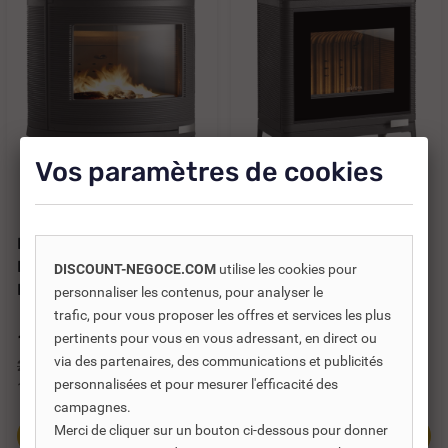
Vos paramètres de cookies
Réf. DNC :
457127
Réf. DNC :
457129
POÊLE À BOIS FONTE
POÊLE À BOIS FONTE
KAORI 9 KW INVICTA -
KAZAN GA 9 KW INVICTA
DISCOUNT-NEGOCE.COM
utilise les cookies pour
P647844
- P610443
personnaliser les contenus, pour analyser le
trafic, pour vous proposer les offres et services les plus
1 718,81 €
1 747,20 €
pertinents pour vous en vous adressant, en direct ou
TTC
TTC
via des partenaires, des communications et publicités
2 455,44 €
2 496,00 €
personnalisées et pour mesurer l'efficacité des
1 432,34 €
HT
1 456,00 €
HT
campagnes.
Merci de cliquer sur un bouton ci-dessous pour donner
Ajouter au panier
Ajouter au panier