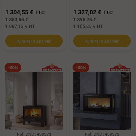
1 304,55 €
1 327,02 €
TTC
TTC
1 863,65 €
1 895,75 €
1 087,13 €
HT
1 105,85 €
HT
Ajouter au panier
Ajouter au panier
-30%
-30%
Réf. DNC :
450573
Réf. DNC :
450575