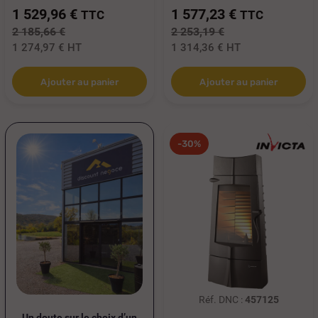
1 529,96 €
1 577,23 €
TTC
TTC
2 185,66 €
2 253,19 €
1 274,97 €
HT
1 314,36 €
HT
Ajouter au panier
Ajouter au panier
-30%
Réf. DNC :
457125
Un doute sur le choix d’un