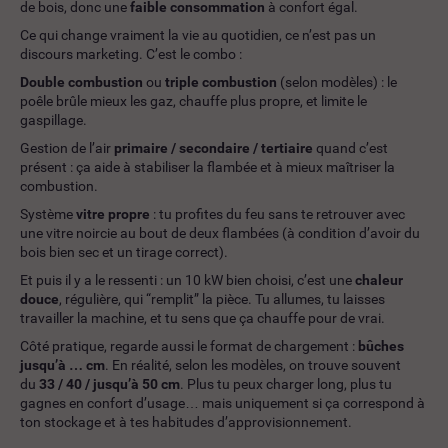
de bois, donc une
faible consommation
à confort égal.
Ce qui change vraiment la vie au quotidien, ce n’est pas un
discours marketing. C’est le combo :
Double combustion
ou
triple combustion
(selon modèles) : le
poêle brûle mieux les gaz, chauffe plus propre, et limite le
gaspillage.
Gestion de l’air
primaire / secondaire / tertiaire
quand c’est
présent : ça aide à stabiliser la flambée et à mieux maîtriser la
combustion.
Système
vitre propre
: tu profites du feu sans te retrouver avec
une vitre noircie au bout de deux flambées (à condition d’avoir du
bois bien sec et un tirage correct).
Et puis il y a le ressenti : un 10 kW bien choisi, c’est une
chaleur
douce
, régulière, qui “remplit” la pièce. Tu allumes, tu laisses
travailler la machine, et tu sens que ça chauffe pour de vrai.
Côté pratique, regarde aussi le format de chargement :
bûches
jusqu’à … cm
. En réalité, selon les modèles, on trouve souvent
du
33 / 40 / jusqu’à 50 cm
. Plus tu peux charger long, plus tu
gagnes en confort d’usage… mais uniquement si ça correspond à
ton stockage et à tes habitudes d’approvisionnement.