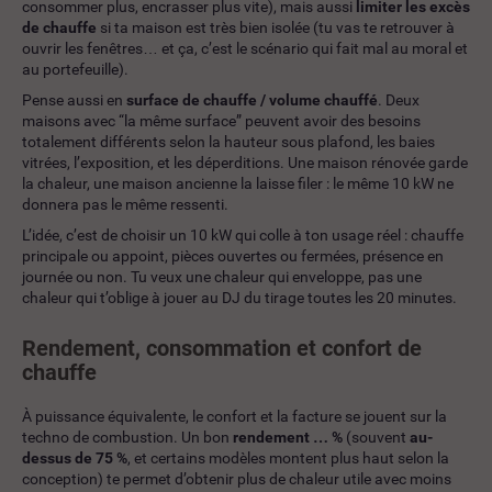
consommer plus, encrasser plus vite), mais aussi
limiter les excès
de chauffe
si ta maison est très bien isolée (tu vas te retrouver à
ouvrir les fenêtres… et ça, c’est le scénario qui fait mal au moral et
au portefeuille).
Pense aussi en
surface de chauffe / volume chauffé
. Deux
maisons avec “la même surface” peuvent avoir des besoins
totalement différents selon la hauteur sous plafond, les baies
vitrées, l’exposition, et les déperditions. Une maison rénovée garde
la chaleur, une maison ancienne la laisse filer : le même 10 kW ne
donnera pas le même ressenti.
L’idée, c’est de choisir un 10 kW qui colle à ton usage réel : chauffe
principale ou appoint, pièces ouvertes ou fermées, présence en
journée ou non. Tu veux une chaleur qui enveloppe, pas une
chaleur qui t’oblige à jouer au DJ du tirage toutes les 20 minutes.
Rendement, consommation et confort de
chauffe
À puissance équivalente, le confort et la facture se jouent sur la
techno de combustion. Un bon
rendement … %
(souvent
au-
dessus de 75 %
, et certains modèles montent plus haut selon la
conception) te permet d’obtenir plus de chaleur utile avec moins