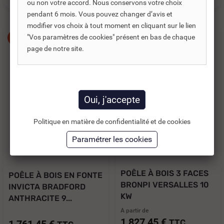
ou non votre accord. Nous conservons votre choix
pendant 6 mois. Vous pouvez changer d’avis et
modifier vos choix à tout moment en cliquant sur le lien
"Vos paramètres de cookies" présent en bas de chaque
-30%
-30%
page de notre site.
Politique en matière de confidentialité et de cookies
Réf. DNC :
450553
Réf. DNC :
457100
POÊLE À BOIS 3 FACES
POÊLE À BOIS EN FONTE
BRONPI VERSALLES 10
INVICTA BRADFORD
KW
ANTHRACITE 9...
A partir de
1 827,45 €
TTC
1 761,45 €