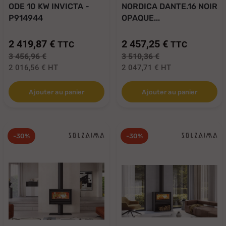
ODE 10 KW INVICTA -
NORDICA DANTE.16 NOIR
P914944
OPAQUE...
2 419,87 €
2 457,25 €
TTC
TTC
3 456,96 €
3 510,36 €
2 016,56 €
HT
2 047,71 €
HT
Ajouter au panier
Ajouter au panier
-30%
-30%