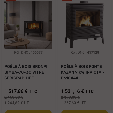
Réf. DNC :
450577
Réf. DNC :
457128
POÊLE À BOIS BRONPI
POÊLE À BOIS FONTE
BIMBA-70-3C VITRE
KAZAN 9 KW INVICTA -
SÉRIGRAPHIÉE...
P610444
1 517,86 €
1 521,16 €
TTC
TTC
2 168,38 €
2 173,08 €
1 264,89 €
HT
1 267,63 €
HT