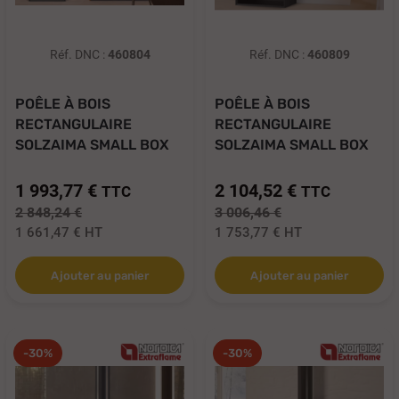
Réf. DNC :
460804
Réf. DNC :
460809
POÊLE À BOIS
POÊLE À BOIS
RECTANGULAIRE
RECTANGULAIRE
SOLZAIMA SMALL BOX
SOLZAIMA SMALL BOX
9,4 KW...
GLASS...
1 993,77 €
2 104,52 €
TTC
TTC
2 848,24 €
3 006,46 €
1 661,47 €
HT
1 753,77 €
HT
Ajouter au panier
Ajouter au panier
-30%
-30%