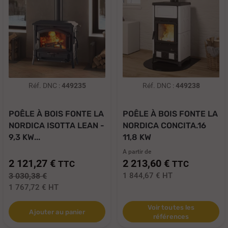
Réf. DNC :
449235
Réf. DNC :
449238
POÊLE À BOIS FONTE LA
POÊLE À BOIS FONTE LA
NORDICA ISOTTA LEAN -
NORDICA CONCITA.16
9,3 KW...
11,8 KW
A partir de
2 121,27 €
2 213,60 €
TTC
TTC
3 030,38 €
1 844,67 €
HT
1 767,72 €
HT
Voir toutes les
Ajouter au panier
références