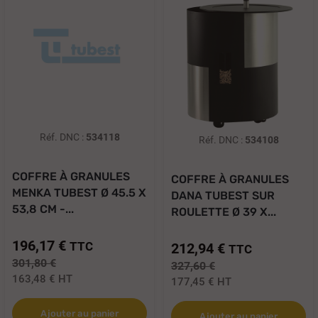
Réf. DNC :
534118
Réf. DNC :
534108
COFFRE À GRANULES
COFFRE À GRANULES
MENKA TUBEST Ø 45.5 X
DANA TUBEST SUR
53,8 CM -...
ROULETTE Ø 39 X...
196,17 €
TTC
212,94 €
TTC
301,80 €
327,60 €
163,48 €
HT
177,45 €
HT
Ajouter au panier
Ajouter au panier