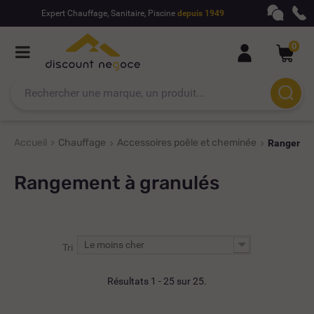
Expert Chauffage, Sanitaire, Piscine
depuis 1949
0
Accueil
Chauffage
Accessoires poêle et cheminée
Rangement
Rangement à granulés
Le moins cher
Tri
Résultats 1 - 25 sur 25.