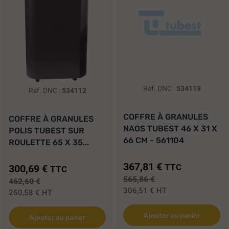
Réf. DNC :
534119
Réf. DNC :
534112
COFFRE À GRANULES
COFFRE À GRANULES
NAOS TUBEST 46 X 31 X
POLIS TUBEST SUR
66 CM - 561104
ROULETTE 65 X 35...
367,81 €
TTC
300,69 €
TTC
565,86 €
462,60 €
306,51 €
HT
250,58 €
HT
Ajouter au panier
Ajouter au panier