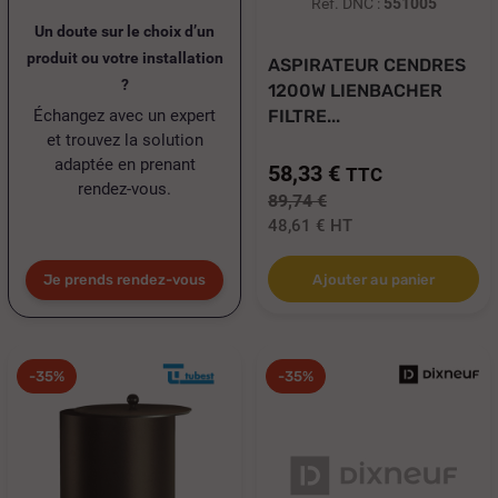
Réf. DNC :
551005
Un doute sur le choix d’un
produit ou votre installation
ASPIRATEUR CENDRES
?
1200W LIENBACHER
Échangez avec un expert
FILTRE...
et trouvez la solution
adaptée en prenant
58,33 €
TTC
rendez-vous.
89,74 €
48,61 €
HT
Je prends rendez-vous
Ajouter au panier
-35%
-35%