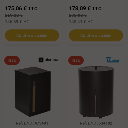
175,06 €
178,09 €
TTC
TTC
269,33 €
273,98 €
145,89 €
HT
148,41 €
HT
Ajouter au panier
Ajouter au panier
-35%
-35%
Réf. DNC :
473401
Réf. DNC :
534102