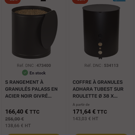
Réf. DNC :
473400
Réf. DNC :
534113
En stock
S RANGEMENT À
COFFRE À GRANULES
GRANULÉS PALASS EN
ADHARA TUBEST SUR
ACIER NOIR GIVRÉ...
ROULETTE Ø 38 X...
A partir de
166,40 €
171,64 €
TTC
TTC
256,00 €
143,03 €
HT
138,66 €
HT