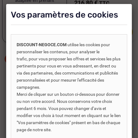
adaptée en prenant
216,80 €
TTC
rendez-vous.
180,67 €
HT
Vos paramètres de cookies
Voir toutes les
Je prends rendez-vous
références
DISCOUNT-NEGOCE.COM
utilise les cookies pour
personnaliser les contenus, pour analyser le
trafic, pour vous proposer les offres et services les plus
-35%
-35%
pertinents pour vous en vous adressant, en direct ou
via des partenaires, des communications et publicités
personnalisées et pour mesurer l'efficacité des
campagnes.
Merci de cliquer sur un bouton ci-dessous pour donner
ou non votre accord. Nous conservons votre choix
pendant 6 mois. Vous pouvez changer d’avis et
modifier vos choix à tout moment en cliquant sur le lien
"Vos paramètres de cookies" présent en bas de chaque
Réf. DNC :
534103
Réf. DNC :
534107
page de notre site.