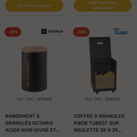
Voir toutes les
Ajouter au panier
références
-35%
-35%
Réf. DNC :
473405
Réf. DNC :
534101
RANGEMENT À
COFFRE À GRANULES
GRANULÉS OCTARIS
PIKOK TUBEST SUR
ACIER NOIR GIVRÉ ET...
ROULETTE 39 X 39...