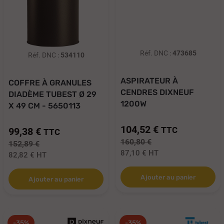
Réf. DNC :
473685
Réf. DNC :
534110
ASPIRATEUR À
COFFRE À GRANULES
CENDRES DIXNEUF
DIADÈME TUBEST Ø 29
1200W
X 49 CM - 5650113
GRANUL'EXPRESS 18...
104,52 €
TTC
99,38 €
TTC
160,80 €
152,89 €
87,10 €
HT
82,82 €
HT
Ajouter au panier
Ajouter au panier
-35%
-35%