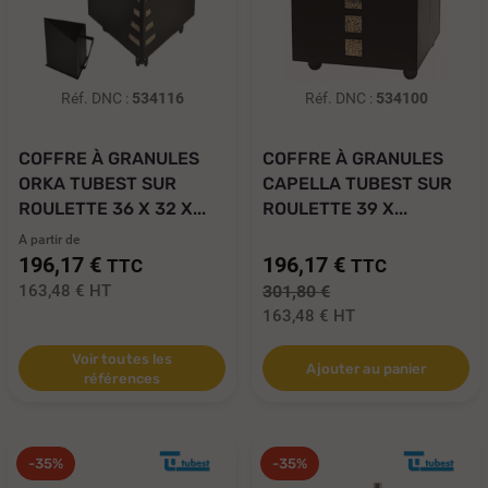
Réf. DNC :
534116
Réf. DNC :
534100
COFFRE À GRANULES
COFFRE À GRANULES
ORKA TUBEST SUR
CAPELLA TUBEST SUR
ROULETTE 36 X 32 X...
ROULETTE 39 X...
A partir de
196,17 €
196,17 €
TTC
TTC
163,48 €
HT
301,80 €
163,48 €
HT
Voir toutes les
Ajouter au panier
références
-35%
-35%