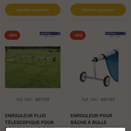
Ajouter au panier
Ajouter au panier
-35%
-35%
Réf. DNC :
827105
Réf. DNC :
827101
ENROULEUR PLUS
ENROULEUR POUR
TÉLESCOPIQUE POUR
BÂCHE À BULLE
BÂCHE PISCINE Ø 100...
PISCINE TUBE