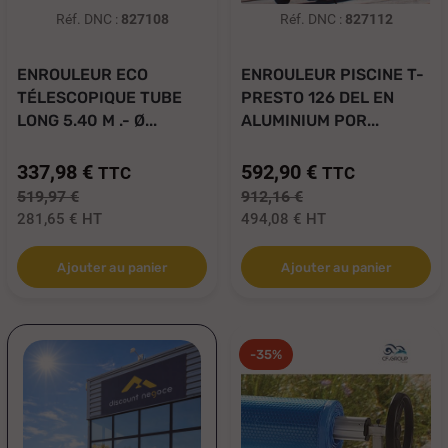
Réf. DNC :
827108
Réf. DNC :
827112
ENROULEUR ECO
ENROULEUR PISCINE T-
TÉLESCOPIQUE TUBE
PRESTO 126 DEL EN
LONG 5.40 M .- Ø...
ALUMINIUM POR...
337,98 €
592,90 €
TTC
TTC
519,97 €
912,16 €
281,65 €
HT
494,08 €
HT
Ajouter au panier
Ajouter au panier
-35%