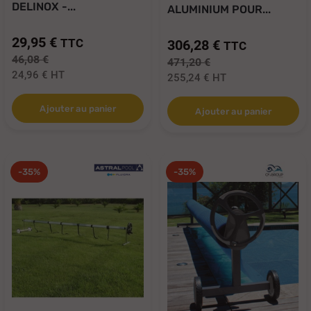
DELINOX -...
ALUMINIUM POUR...
29,95 €
TTC
306,28 €
TTC
46,08 €
471,20 €
24,96 €
HT
255,24 €
HT
Ajouter au panier
Ajouter au panier
-35%
-35%