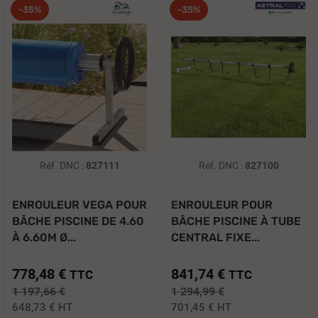
-35%
-35%
Réf. DNC :
827111
Réf. DNC :
827100
ENROULEUR VEGA POUR
ENROULEUR POUR
BÂCHE PISCINE DE 4.60
BÂCHE PISCINE À TUBE
À 6.60M Ø...
CENTRAL FIXE...
778,48 €
841,74 €
TTC
TTC
1 197,66 €
1 294,99 €
648,73 €
HT
701,45 €
HT