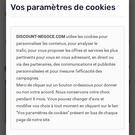
CENTRAL...
Vos paramètres de cookies
863,27 €
925,70 €
TTC
TTC
1 328,11 €
1 424,16 €
719,39 €
HT
771,42 €
HT
DISCOUNT-NEGOCE.COM
utilise les cookies pour
Ajouter au panier
Ajouter au panier
personnaliser les contenus, pour analyser le
trafic, pour vous proposer les offres et services les plus
pertinents pour vous en vous adressant, en direct ou
via des partenaires, des communications et publicités
-35%
-35%
personnalisées et pour mesurer l'efficacité des
campagnes.
Merci de cliquer sur un bouton ci-dessous pour donner
ou non votre accord. Nous conservons votre choix
pendant 6 mois. Vous pouvez changer d’avis et
modifier vos choix à tout moment en cliquant sur le lien
"Vos paramètres de cookies" présent en bas de chaque
page de notre site.
Réf. DNC :
827106
Réf. DNC :
827102