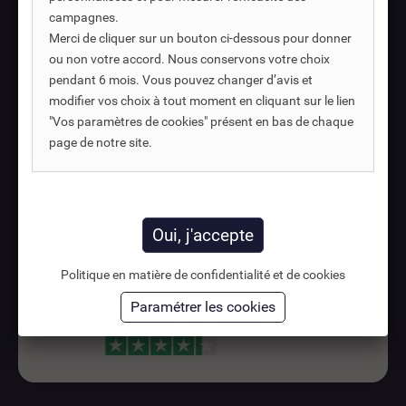
campagnes.
Paiement sécurisé
Merci de cliquer sur un bouton ci-dessous pour donner
ou non votre accord. Nous conservons votre choix
pendant 6 mois. Vous pouvez changer d’avis et
Paiement 4 fois sans frais
modifier vos choix à tout moment en cliquant sur le lien
à partir de 30 €
"Vos paramètres de cookies" présent en bas de chaque
page de notre site.
Paiement 3x sans frais
par carte bancaire
Avis client
Noté 4,5 sur 5 par nos clients
Politique en matière de confidentialité et de cookies