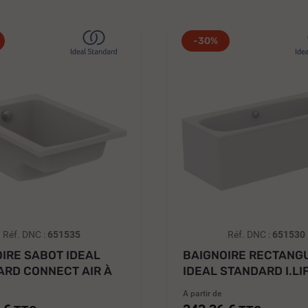
-30%
Réf. DNC :
651535
Réf. DNC :
651530
IRE SABOT IDEAL
BAIGNOIRE RECTANG
ARD CONNECT AIR À
IDEAL STANDARD I.LI
TRER
DUO...
A partir de