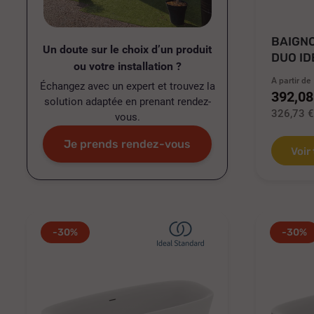
BAIGN
Un doute sur le choix d’un produit
DUO I
ou votre installation ?
DOLCE.
A partir de
Échangez avec un expert et trouvez la
392,08
solution adaptée en prenant rendez-
326,73 
vous.
Je prends rendez-vous
Voir
-30%
-30%