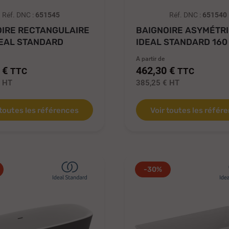
Réf. DNC :
651545
Réf. DNC :
651540
OIRE RECTANGULAIRE
BAIGNOIRE ASYMÉTR
DEAL STANDARD
IDEAL STANDARD 160 
..
EN...
A partir de
 €
462,30 €
TTC
TTC
€
HT
385,25 €
HT
 toutes les références
Voir toutes les référ
-30%