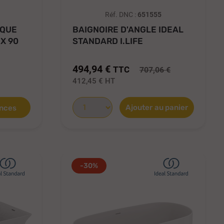
Réf. DNC :
651555
IQUE
BAIGNOIRE D'ANGLE IDEAL
X 90
STANDARD I.LIFE
ACRYLIQUE...
494,94 €
TTC
707,06 €
412,45 €
HT
Ajouter au panier
ences
-30%