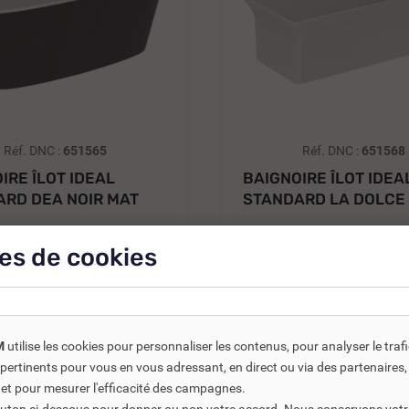
Réf. DNC :
651565
Réf. DNC :
651568
IRE ÎLOT IDEAL
BAIGNOIRE ÎLOT IDEA
RD DEA NOIR MAT
STANDARD LA DOLCE 
BLANC MAT...
25 €
4 249,38 €
TTC
TTC
6 07
es de cookies
1 €
HT
3 541,15 €
HT
Ajouter au
 toutes les références
M
utilise les cookies pour personnaliser les contenus, pour analyser le traf
us pertinents pour vous en vous adressant, en direct ou via des partenaire
 et pour mesurer l'efficacité des campagnes.