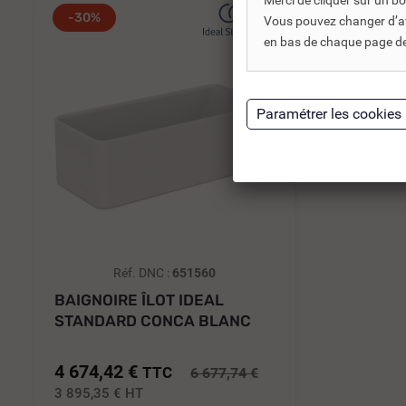
Merci de cliquer sur un 
-30%
Vous pouvez changer d’avi
en bas de chaque page de 
Réf. DNC :
651560
BAIGNOIRE ÎLOT IDEAL
STANDARD CONCA BLANC
MAT 180 X...
4 674,42 €
TTC
6 677,74 €
3 895,35 €
HT