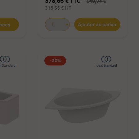
378,66 €
TTC
540,94 €
315,55 €
HT
Ajouter au panier
ences
-30%