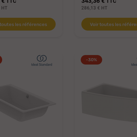
 €
343,36 €
TTC
TTC
€
HT
286,13 €
HT
 toutes les références
Voir toutes les référ
-30%