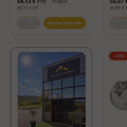
54,13 €
55,07 
TTC
77,33 €
45,11 €
HT
45,89 €
Ajouter au panier
-30%