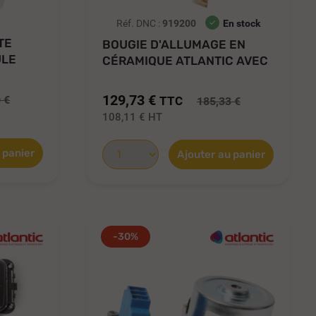
Réf. DNC :
919200
En stock
TE
BOUGIE D'ALLUMAGE EN
ULE
CÉRAMIQUE ATLANTIC AVEC
SUPPORT...
129,73 €
 €
TTC
185,33 €
108,11 €
HT
 panier
Ajouter au panier
-30%