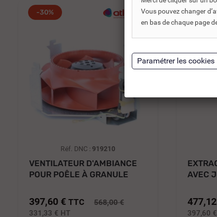
Merci de cliquer sur un 
Vous pouvez changer d’avi
-30%
-30%
en bas de chaque page de 
Réf. DNC :
919210
VENTILATEUR D'AMBIANCE
EXTRA
POUR POÊLE À GRANULE
AVEC J
NUANCE...
GRANUL
397,60 €
477,12
TTC
568,00 €
331,33 €
HT
397,60 