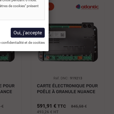
e choix pendant 6 mois.
ètres de cookies" présent
-30%
 confidentialité et de cookies
Réf. DNC :
919213
E POUR
CARTE ÉLECTRONIQUE POUR
UANCE
POÊLE À GRANULE NUANCE
5009...
591,91 €
TTC
 €
845,58 €
493,26 €
HT