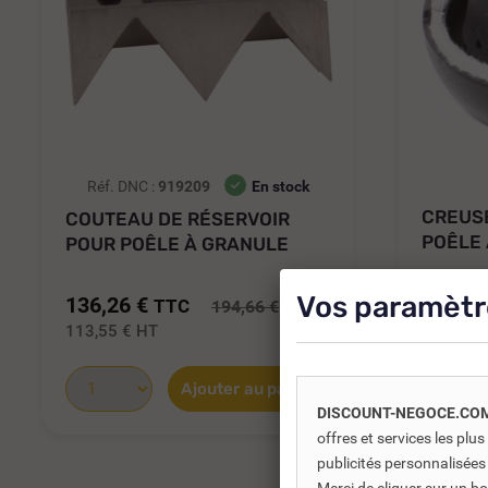
Réf. DNC :
919209
En stock
CREUS
COUTEAU DE RÉSERVOIR
POÊLE
POUR POÊLE À GRANULE
NUANCE
NUANCE...
142,80
Vos paramètr
136,26 €
TTC
194,66 €
119,00 
113,55 €
HT
Ajouter au panier
DISCOUNT-NEGOCE.CO
offres et services les pl
publicités personnalisées