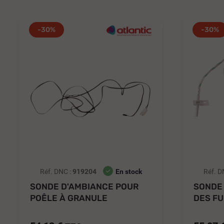
-30%
-30%
Réf. DNC :
919204
En stock
Réf. D
SONDE D'AMBIANCE POUR
SONDE
POÊLE À GRANULE
DES FU
NUANCE...
GRANUL