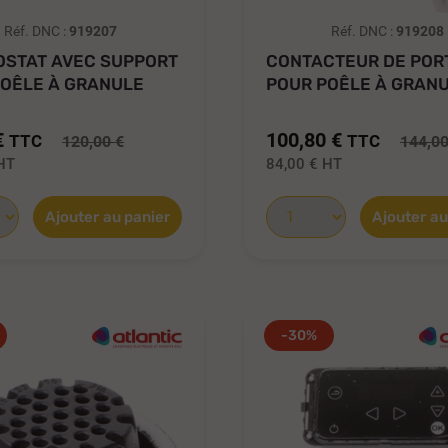
Réf. DNC :
919207
Réf. DNC :
919208
OSTAT AVEC SUPPORT
CONTACTEUR DE POR
POÊLE À GRANULE
POUR POÊLE À GRAN
...
NUANCE...
€
100,80 €
TTC
TTC
120,00 €
144,00
HT
84,00 €
HT
Ajouter au panier
Ajouter au
-30%