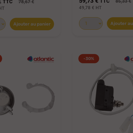
59,73 €
€
TTC
85,33 €
TTC
78,67 €
49,78 €
HT
HT
Ajouter au
Ajouter au panier
-30%