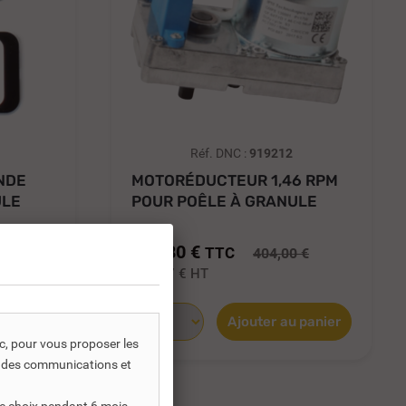
Réf. DNC :
919212
NDE
MOTORÉDUCTEUR 1,46 RPM
ULE
POUR POÊLE À GRANULE
NUANCE...
282,80 €
TTC
 €
404,00 €
235,67 €
HT
 panier
Ajouter au panier
ic, pour vous proposer les
s, des communications et