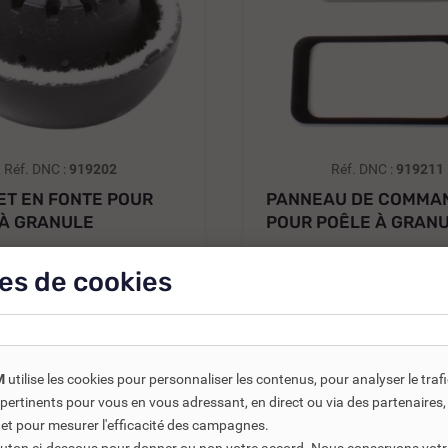
Réf. DNC :
919202
Réf. DNC :
919211
ET EN FONTE POUR
PANNEAU DE COMMA
 À GRANULE
POUR POÊLE À GRAN
...
NUANCE...
 €
236,13 €
es de cookies
TTC
TTC
204,00 €
337,33
€
HT
196,78 €
HT
Ajouter au panier
Ajouter au
M
utilise les cookies pour personnaliser les contenus, pour analyser le traf
us pertinents pour vous en vous adressant, en direct ou via des partenaire
 et pour mesurer l'efficacité des campagnes.