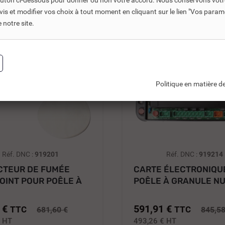
bouton ci-dessous pour donner ou non votre accord. Nous conservons votr
s et modifier vos choix à tout moment en cliquant sur le lien "Vos param
-30%
notre site.
Politique en matière de
Réf. DNC :
919201
Réf. DNC :
919214
CTEUR DE FUMÉE
CARTE ÉLECTRONIQU
OINT POUR POÊLE À
POÊLE À GRANULE N
E...
5006...
 €
591,91 €
TTC
TTC
681,60 €
845,58
€
HT
493,26 €
HT