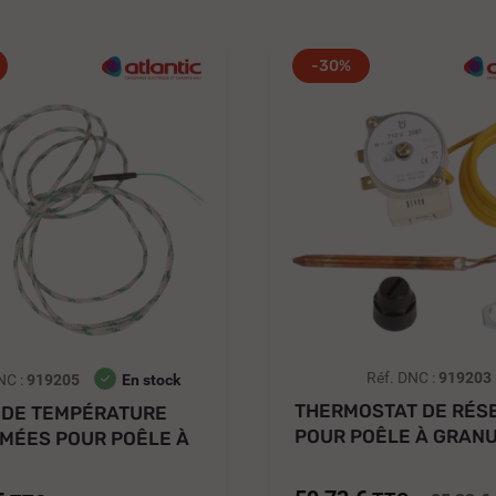
-30%
Réf. DNC :
919203
NC :
919205
En stock
THERMOSTAT DE RÉS
 DE TEMPÉRATURE
POUR POÊLE À GRAN
MÉES POUR POÊLE À
NUANCE...
E...