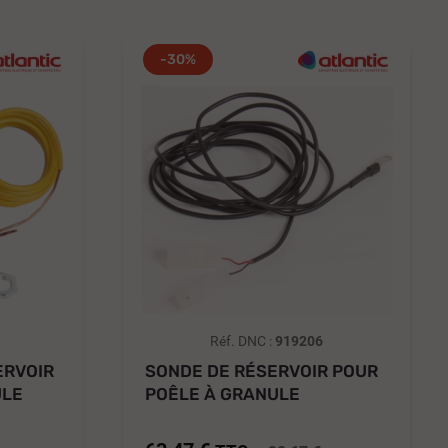
-30%
Réf. DNC :
919206
ERVOIR
SONDE DE RÉSERVOIR POUR
ULE
POÊLE À GRANULE
NUANCE...