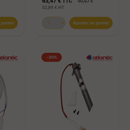
63,47 €
TTC
90,67 €
52,89 €
HT
 panier
Ajouter au panier
-30%