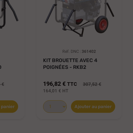
Réf. DNC :
361402
2
KIT BROUETTE AVEC 4
D
POIGNÉES - RKB2
196,82 €
TTC
 €
307,52 €
164,01 €
HT
 panier
Ajouter au panier