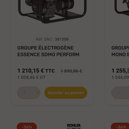
Réf. DNC :
361306
GROUPE ÉLECTROGÈNE
GROUP
ESSENCE SDMO PERFORM
MONO 
4500 XL C5 4...
4000 C5
1 210,15 €
1 255,
TTC
1 890,86 €
1 008,46 €
HT
1 046,0
Ajouter au panier
-36%
-36%