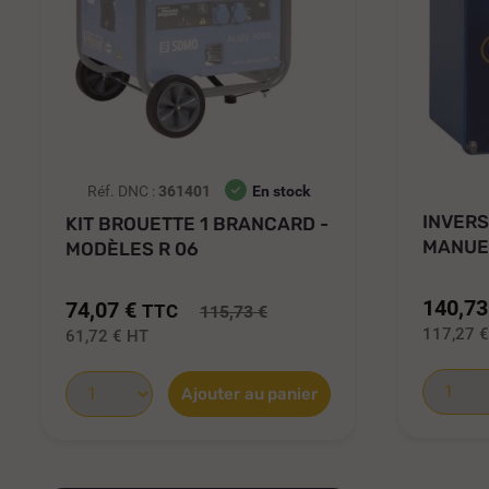
Réf. DNC :
361401
En stock
INVER
KIT BROUETTE 1 BRANCARD -
MANUE
MODÈLES R 06
GROUPE
140,73
74,07 €
TTC
115,73 €
117,27 
61,72 €
HT
Ajouter au panier