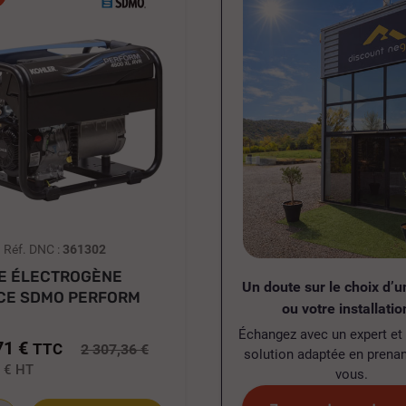
Réf. DNC :
361302
E ÉLECTROGÈNE
Un doute sur le choix d’u
CE SDMO PERFORM
ou votre installatio
 AVR...
Échangez avec un expert et 
71 €
TTC
2 307,36 €
solution adaptée en prenan
9 €
HT
vous.