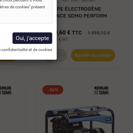
e choix pendant 6 mois.
Réf. DNC :
361301
ètres de cookies" présent
NE
GROUPE ÉLECTROGÈNE
FORM
ESSENCE SDMO PERFORM
4500 C5 4 KW...
1 019,60 €
TTC
26 €
1 593,12 €
849,66 €
HT
 confidentialité et de cookies
 panier
Ajouter au panier
-36%