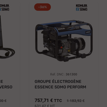
-36%
Réf. DNC :
361300
CE
GROUPE ÉLECTROGÈNE
VERSO
ESSENCE SDMO PERFORM
3000 C5 2,8...
757,71 €
TTC
00 €
1 183,92 €
631,42 €
HT