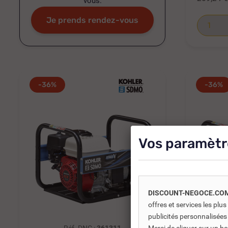
vous.
Je prends rendez-vous
-36%
-36%
Vos paramètr
DISCOUNT-NEGOCE.CO
offres et services les pl
publicités personnalisées