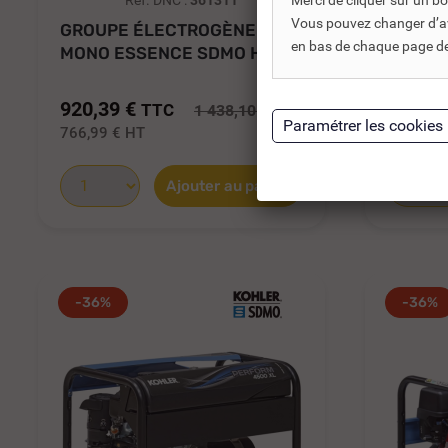
Merci de cliquer sur un 
Réf. DNC :
361311
Vous pouvez changer d’avi
GROUPE ÉLECTROGÈNE
GROUP
en bas de chaque page de 
MONO ESSENCE SDMO HXC
MONO 
3000 C5 -...
3000 C5
920,39 €
944,39
TTC
1 438,10 €
766,99 €
HT
787,00 
Ajouter au panier
-36%
-36%