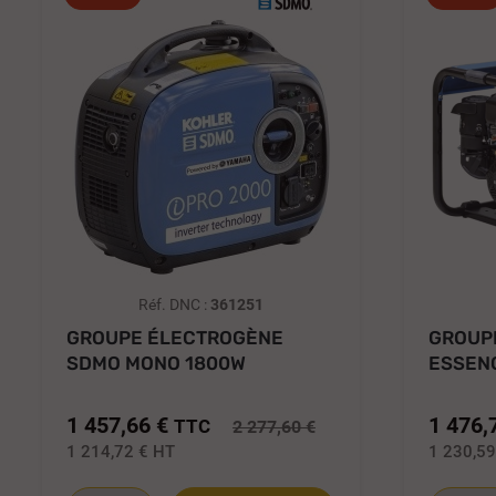
Réf. DNC :
361251
GROUPE ÉLECTROGÈNE
GROUP
SDMO MONO 1800W
ESSEN
PRESTIGE INVERTER...
4500 XL
1 457,66 €
1 476,
TTC
2 277,60 €
1 214,72 €
HT
1 230,5