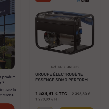
Réf. DNC :
361308
GROUPE ÉLECTROGÈNE
n produit
ESSENCE SDMO PERFORM
n ?
6500 XL C5...
trouvez la
1 534,91 €
TTC
2 398,30 €
t rendez-
1 279,09 €
HT