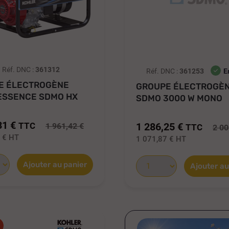
Réf. DNC :
361312
Réf. DNC :
361253
E
E ÉLECTROGÈNE
GROUPE ÉLECTROGÈ
ESSENCE SDMO HX
SDMO 3000 W MONO
 -...
PRESTIGE
31 €
TTC
1 286,25 €
1 961,42 €
TTC
2 00
9 €
HT
1 071,87 €
HT
Ajouter au panier
Ajouter au