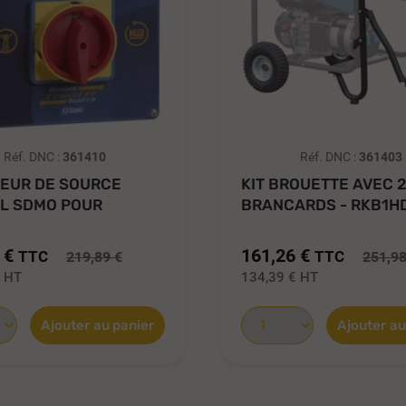
Réf. DNC :
361410
Réf. DNC :
361403
SEUR DE SOURCE
KIT BROUETTE AVEC 
L SDMO POUR
BRANCARDS - RKB1H
...
 €
161,26 €
TTC
TTC
219,89 €
251,98
€
HT
134,39 €
HT
Ajouter au panier
Ajouter au