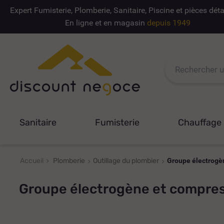
Expert Fumisterie, Plomberie, Sanitaire, Piscine et pièces dé
En ligne et en magasin
depuis 1949
Sanitaire
Fumisterie
Chauffage
Accueil
Plomberie
Outillage du plombier
Groupe électrogèn
Groupe électrogène et compres