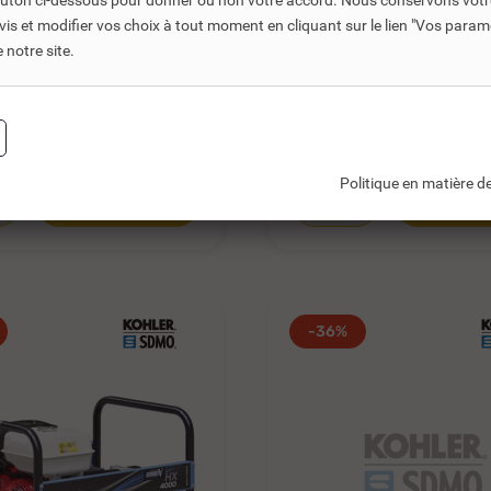
bouton ci-dessous pour donner ou non votre accord. Nous conservons votr
Réf. DNC :
361310
Réf. DNC :
361305
s et modifier vos choix à tout moment en cliquant sur le lien "Vos param
E ÉLECTROGÈNE
GROUPE ÉLECTROGÈ
notre site.
ESSENCE SDMO HX
ESSENCE SDMO PER
 -...
3000 XL C5...
 €
953,76 €
TTC
TTC
1 475,62 €
1 490,
€
HT
794,80 €
HT
Politique en matière de
Ajouter au panier
Ajouter au
-36%