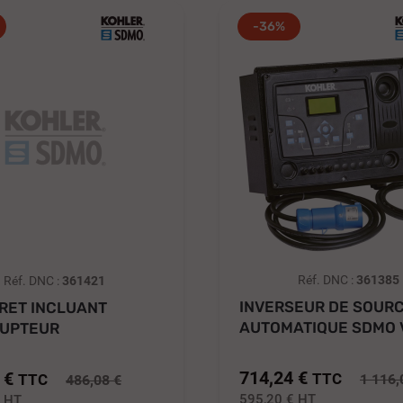
-36%
Réf. DNC :
361385
Réf. DNC :
361421
INVERSEUR DE SOUR
RET INCLUANT
AUTOMATIQUE SDMO 
RUPTEUR
50 MONO...
ENTIEL 30...
714,24 €
 €
TTC
TTC
1 116,
486,08 €
595,20 €
HT
€
HT