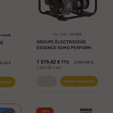
Réf. DNC :
361303
n stock
GROUPE ÉLECTROGÈNE
NE
ESSENCE SDMO PERFORM
6500 C5 6,3...
1 319,42 €
TTC
2 061,60 €
9,76 €
1 099,52 €
HT
Ajouter au panier
 panier
-36%