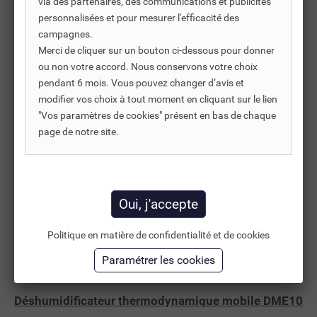
via des partenaires, des communications et publicités
personnalisées et pour mesurer l'efficacité des
Le déshumidificateur thermodynamique est conçu pour répondre
campagnes.
aux besoins des professionnels :
Merci de cliquer sur un bouton ci-dessous pour donner
Industrie et sites de production,
ou non votre accord. Nous conservons votre choix
Entrepôts logistiques,
pendant 6 mois. Vous pouvez changer d’avis et
Locaux techniques,
Caves et zones de stockage sensibles,
modifier vos choix à tout moment en cliquant sur le lien
Chantiers de construction,
"Vos paramètres de cookies" présent en bas de chaque
Piscines intérieures et espaces humides,
page de notre site.
Serres agricoles et environnements contrôlés.
Grâce à sa conception mobile sur roues pivotantes, il peut être
déplacé facilement d’une zone à une autre selon les besoins du
site.
Gamme de déshumidificateurs
thermodynamiques Axelair
Politique en matière de confidentialité et de cookies
Nous proposons une gamme de solutions professionnelles
adaptées à différents volumes et niveaux d’exigence.
Déshumidificateur thermodynamique mobile DME10