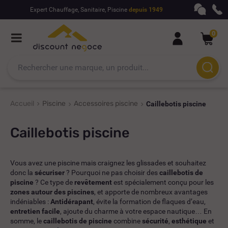
Expert Chauffage, Sanitaire, Piscine
depuis 1949
0
Accueil
Piscine
Accessoires piscine
Caillebotis piscine
Caillebotis piscine
Vous avez une piscine mais craignez les glissades et souhaitez
donc la
sécuriser
? Pourquoi ne pas choisir des
caillebotis de
piscine
? Ce type de
revêtement
est spécialement conçu pour les
zones autour des piscines
, et apporte de nombreux avantages
indéniables :
Antidérapant
, évite la formation de flaques d’eau,
entretien facile
, ajoute du charme à votre espace nautique… En
somme, le
caillebotis de piscine
combine
sécurité
,
esthétique
et