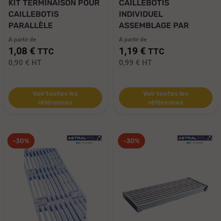
KIT TERMINAISON POUR
CAILLEBOTIS
CAILLEBOTIS
INDIVIDUEL
PARALLÈLE
ASSEMBLAGE PAR
CABLE
A partir de
A partir de
1,08 €
1,19 €
TTC
TTC
0,90 €
HT
0,99 €
HT
Voir toutes les
Voir toutes les
références
références
-30%
-30%