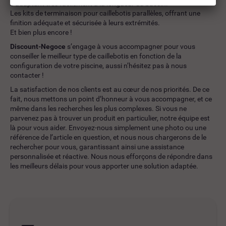
s’adaptant très facilement à la longueur du bassin.
Les kits de terminaison pour caillebotis parallèles, offrant une
finition adéquate et sécurisée à leurs extrémités.
Et bien plus encore !
Discount-Negoce
s’engage à vous accompagner pour vous
conseiller le meilleur type de caillebotis en fonction de la
configuration de votre piscine, aussi n’hésitez pas à nous
contacter !
La satisfaction de nos clients est au cœur de nos priorités. De ce
fait, nous mettons un point d’honneur à vous accompagner, et ce
même dans les recherches les plus complexes. Si vous ne
parvenez pas à trouver un produit en particulier, notre équipe est
là pour vous aider. Envoyez-nous simplement une photo ou une
référence de l’article en question, et nous nous chargerons de le
rechercher pour vous, garantissant ainsi une assistance
personnalisée et réactive. Nous nous efforçons de répondre dans
les meilleurs délais pour vous apporter une solution adaptée.