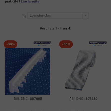
praticité
!
Lire la suite
Le moins cher
Tri
Résultats 1 - 4 sur 4.
-30%
-30%
Réf. DNC :
807665
Réf. DNC :
807680