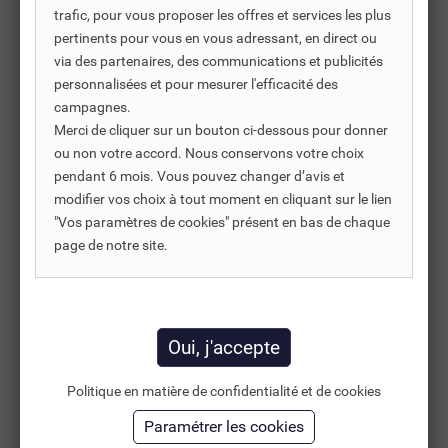
Chez
Discount-Negoce
, nous connaissons les bénéfices que
trafic, pour vous proposer les offres et services les plus
peuvent apporter ce type d’accessoire et à quel point la sécurité
pertinents pour vous en vous adressant, en direct ou
est un point non négligeable, surtout pour les parents de petits
via des partenaires, des communications et publicités
enfants, imprévisibles et très actifs. Ainsi, nous mettons à votre
personnalisées et pour mesurer l'efficacité des
disposition dans cette catégorie des caillebotis mais aussi du
matériel complémentaire. Nous nous engageons donc à vous
campagnes.
fournir une gamme de produits d’origine et à des
prix
compétitifs.
Merci de cliquer sur un bouton ci-dessous pour donner
Dans cet univers, nous vous proposons des caillebotis qui
ou non votre accord. Nous conservons votre choix
proviennent de nos partenaires de confiance renommés tels que
pendant 6 mois. Vous pouvez changer d’avis et
Fluidra
Astralpool
, marque spécialisée dans le secteur de la
modifier vos choix à tout moment en cliquant sur le lien
piscine, vous garantissant des produits fiables et durables dans le
temps :
"Vos paramètres de cookies" présent en bas de chaque
page de notre site.
Caillebotis
vendus individuellement, par plaques, de différentes
hauteurs, largeurs, et longueurs, nous avons le type de caillebotis
qu’il vous faut !
Notre catalogue offre une large palette de produits incluant par
exemple :
Les caillebotis individuels et avec un assemblage par câble
pouvant s’adapter à des formes spécifiques.
Politique en matière de confidentialité et de cookies
Les caillebotis parallèles au plan d’eau, traités contre les
UV
,
simples, solides et efficaces.
Les caillebotis en
inox
, conseillés pour les
piscines publiques
et