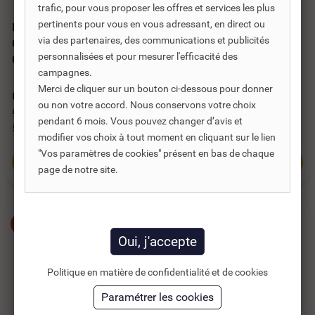
trafic, pour vous proposer les offres et services les plus
pertinents pour vous en vous adressant, en direct ou
POMME DE DOUCHE
DOUCHETTE IDEAL
via des partenaires, des communications et publicités
CHROMÉE Ø 120 AVEC
STANDARD IDEALRAIN
personnalisées et pour mesurer l'efficacité des
GALERIE - F 1/2
SOLOS RONDE 130...
campagnes.
A partir de
Merci de cliquer sur un bouton ci-dessous pour donner
62,66 €
68,07 €
TTC
TTC
ou non votre accord. Nous conservons votre choix
96,40 €
56,73 €
HT
pendant 6 mois. Vous pouvez changer d’avis et
52,21 €
HT
modifier vos choix à tout moment en cliquant sur le lien
"Vos paramètres de cookies" présent en bas de chaque
Voir toutes les
Ajouter au panier
références
page de notre site.
-35%
-35%
Politique en matière de confidentialité et de cookies