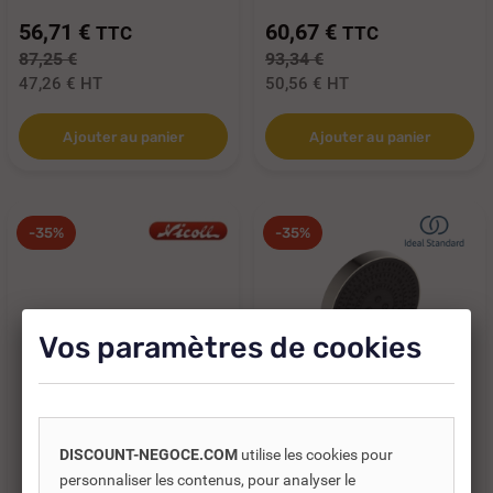
56,71 €
60,67 €
TTC
TTC
87,25 €
93,34 €
47,26 €
HT
50,56 €
HT
Ajouter au panier
Ajouter au panier
-35%
-35%
Vos paramètres de cookies
DISCOUNT-NEGOCE.COM
utilise les cookies pour
Réf. DNC :
400546
Réf. DNC :
668200
personnaliser les contenus, pour analyser le