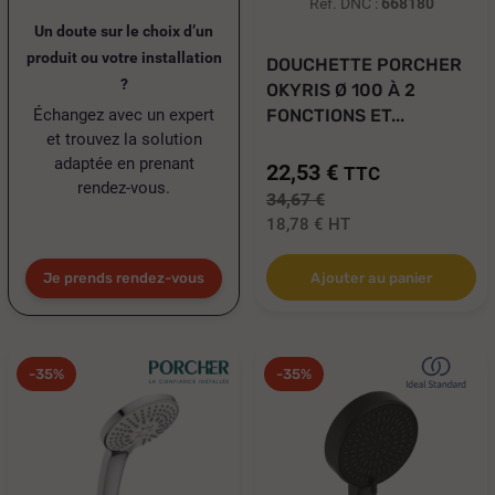
Réf. DNC :
668180
Un doute sur le choix d’un
produit ou votre installation
DOUCHETTE PORCHER
?
OKYRIS Ø 100 À 2
Échangez avec un expert
FONCTIONS ET...
et trouvez la solution
adaptée en prenant
22,53 €
TTC
rendez-vous.
34,67 €
18,78 €
HT
Je prends rendez-vous
Ajouter au panier
-35%
-35%