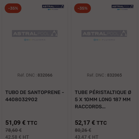
-35%
-35%
Réf. DNC :
832066
Réf. DNC :
832065
TUBO DE SANTOPRENE -
TUBE PÉRISTALTIQUE Ø
4408032902
5 X 10MM LONG 187 MM
RACCORDS...
51,09 €
52,17 €
TTC
TTC
78,60 €
80,26 €
42,58 €
HT
43,47 €
HT