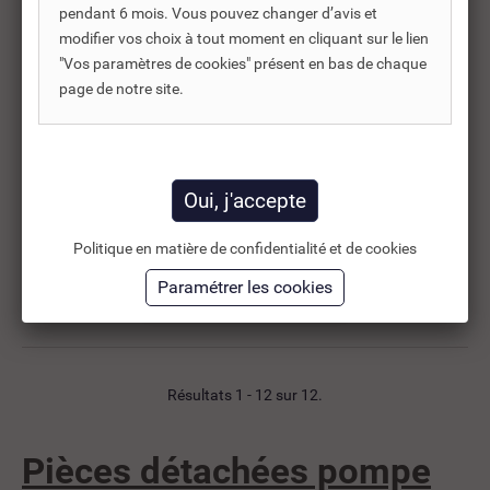
Réf. DNC :
801120
pendant 6 mois. Vous pouvez changer d’avis et
modifier vos choix à tout moment en cliquant sur le lien
En stock
"Vos paramètres de cookies" présent en bas de chaque
KIT SONDE PH
page de notre site.
SOLUTION POUR POMPE
DOSEUSE...
91,76 €
TTC
141,17 €
76,47 €
HT
Politique en matière de confidentialité et de cookies
Ajouter au panier
Résultats 1 - 12 sur 12.
Pièces détachées pompe