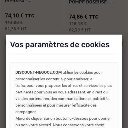
IBERSPA -...
POMPE DOSEUSE -...
74,10 €
TTC
74,86 €
TTC
114,00 €
115,18 €
61,75 €
HT
62,39 €
HT
Vos paramètres de cookies
Ajouter au panier
Ajouter au panier
-35%
DISCOUNT-NEGOCE.COM
utilise les cookies pour
personnaliser les contenus, pour analyser le
trafic, pour vous proposer les offres et services les plus
pertinents pour vous en vous adressant, en direct ou
via des partenaires, des communications et publicités
personnalisées et pour mesurer l'efficacité des
campagnes.
Merci de cliquer sur un bouton ci-dessous pour donner
ou non votre accord. Nous conservons votre choix