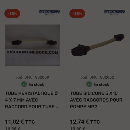
-35%
-35%
Réf. DNC :
832060
Réf. DNC :
832062
En stock
En stock
TUBE PÉRISTALTIQUE Ø
TUBE SILICONE 5 X10
4 X 7 MM AVEC
AVEC RACCORDS POUR
RACCORD POUR TUBE...
POMPE MP2...
11,02 €
12,74 €
TTC
TTC
16,96 €
19,60 €