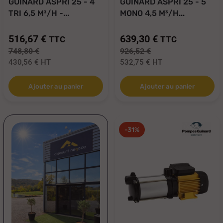
GUINARD ASPRI 25 - 4
GUINARD ASPRI 25 - 5
TRI 6,5 M³/H -...
MONO 4,5 M³/H...
516,67 €
639,30 €
TTC
TTC
748,80 €
926,52 €
430,56 €
HT
532,75 €
HT
Ajouter au panier
Ajouter au panier
-31%