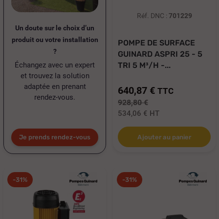
Réf. DNC :
701229
Un doute sur le choix d’un
produit ou votre installation
POMPE DE SURFACE
?
GUINARD ASPRI 25 - 5
Échangez avec un expert
TRI 5 M³/H -...
et trouvez la solution
adaptée en prenant
640,87 €
TTC
rendez-vous.
928,80 €
534,06 €
HT
Je prends rendez-vous
Ajouter au panier
-31%
-31%