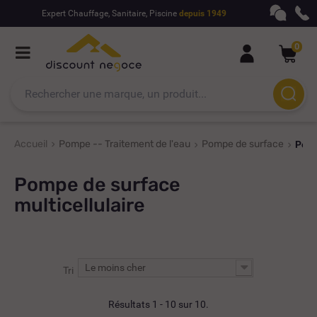
Expert Chauffage, Sanitaire, Piscine
depuis 1949
0
Accueil
Pompe -- Traitement de l'eau
Pompe de surface
Pomp
Pompe de surface
multicellulaire
Le moins cher
Tri
Résultats 1 - 10 sur 10.