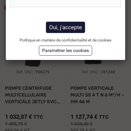
-31%
-31%
Politique en matière de confidentialité et de cookies
Réf. DNC :
706379
Réf. DNC :
701248
POMPE CENTRIFUGE
POMPE VERTICALE
MULTICELLULAIRE
MULTI 55 4 T N 6 M³/H -
VERTICALE JETLY KVC...
HM 46 M
1 032,07 €
1 127,74 €
TTC
TTC
1 495,75 €
1 634,40 €
860,06 €
HT
939,78 €
HT