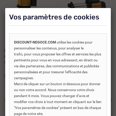
Vos paramètres de cookies
Réf. DNC :
701244
Réf. DNC :
701222
DISCOUNT-NEGOCE.COM
utilise les cookies pour
personnaliser les contenus, pour analyser le
POMPE VERTICALE
POMPE DE SURFACE
trafic, pour vous proposer les offres et services les plus
MULTICELLULAIRE
GUINARD ASPRI 35 - 5
pertinents pour vous en vous adressant, en direct ou
GUINARD MULTI 35 4 N...
MONO 6,9 M³/H...
via des partenaires, des communications et publicités
personnalisées et pour mesurer l'efficacité des
869,40 €
953,86 €
TTC
TTC
campagnes.
1 260,00 €
1 382,40 €
Merci de cliquer sur un bouton ci-dessous pour donner
724,50 €
HT
794,88 €
HT
ou non votre accord. Nous conservons votre choix
pendant 6 mois. Vous pouvez changer d’avis et
Ajouter au panier
Ajouter au panier
modifier vos choix à tout moment en cliquant sur le lien
"Vos paramètres de cookies" présent en bas de chaque
page de notre site.