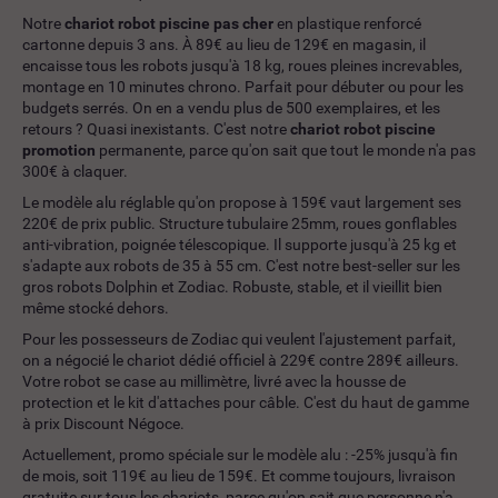
Notre
chariot robot piscine pas cher
en plastique renforcé
cartonne depuis 3 ans. À 89€ au lieu de 129€ en magasin, il
encaisse tous les robots jusqu'à 18 kg, roues pleines increvables,
montage en 10 minutes chrono. Parfait pour débuter ou pour les
budgets serrés. On en a vendu plus de 500 exemplaires, et les
retours ? Quasi inexistants. C'est notre
chariot robot piscine
promotion
permanente, parce qu'on sait que tout le monde n'a pas
300€ à claquer.
Le modèle alu réglable qu'on propose à 159€ vaut largement ses
220€ de prix public. Structure tubulaire 25mm, roues gonflables
anti-vibration, poignée télescopique. Il supporte jusqu'à 25 kg et
s'adapte aux robots de 35 à 55 cm. C'est notre best-seller sur les
gros robots Dolphin et Zodiac. Robuste, stable, et il vieillit bien
même stocké dehors.
Pour les possesseurs de Zodiac qui veulent l'ajustement parfait,
on a négocié le chariot dédié officiel à 229€ contre 289€ ailleurs.
Votre robot se case au millimètre, livré avec la housse de
protection et le kit d'attaches pour câble. C'est du haut de gamme
à prix Discount Négoce.
Actuellement, promo spéciale sur le modèle alu : -25% jusqu'à fin
de mois, soit 119€ au lieu de 159€. Et comme toujours, livraison
gratuite sur tous les chariots, parce qu'on sait que personne n'a