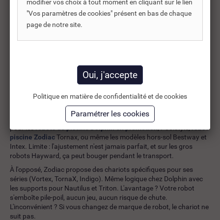
modifier vos choix à tout moment en cliquant sur le lien
dehors. Plutôt malin quand on voit le prix d'un robot neuf.
"Vos paramètres de cookies" présent en bas de chaque
Gain de place réel
page de notre site.
Au lieu d'avoir votre robot posé au sol avec son câble qui s'étale, le
chariot verticalise le stockage. Dans un local de 2m², ça change
tout. Et si vous devez ranger dans un garage déjà plein, la
différence est flagrante.
Quel chariot choisir selon votre robot ?
Politique en matière de confidentialité et de cookies
Si vous changez de robot tous les 3-4 ans ou si vous hésitez
encore sur le modèle, le chariot universel fait sens. Réglable en
largeur et profondeur, il s'adapte aux robots de 30 à 50 cm. Parfait
pour les
robots de piscine Dolphin en promotion
, Poolstyle,
robot
piscine Zodiac
Tornax, ou même les modèles hors-sol Bestway et
Intex. Limite : l'ajustement n'est jamais parfait, et sur les gros
robots Hayward, ça peut bouger pendant le transport.
À l'opposé, Zodiac propose des chariots spécifiques pour ses
séries (Vortex, TornaX, Indigo). Même logique chez Dolphin avec
les supports pour Nautilus et Triton. L'avantage ? Votre robot
s'emboîte pile-poil, aucun jeu, aucun risque de chute.
L'inconvénient ? Si vous changez de marque de robot, le chariot ne
suit pas.