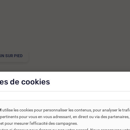
IN SUR PIED
es de cookies
M
utilise les cookies pour personnaliser les contenus, pour analyser le traf
us pertinents pour vous en vous adressant, en direct ou via des partenaire
ts connexes ou associés. Ils vous permettent soit d’améliorer l’
 et pour mesurer l'efficacité des campagnes.