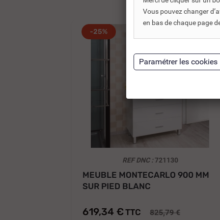
Merci de cliquer sur un 
Vous pouvez changer d’avi
en bas de chaque page de 
-25%
REF DNC :
721130
MEUBLE MONTECARLO 900 MM
SUR PIED BLANC
619,34 €
TTC
825,79 €