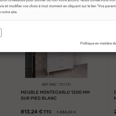
bouton ci-dessous pour donner ou non votre accord. Nous conservons votr
s et modifier vos choix à tout moment en cliquant sur le lien "Vos param
notre site.
-25%
Politique en matière de
REF DNC :
721131
MEUBLE MONTECARLO 1200 MM
SUR PIED BLANC
813,24 €
TTC
1 084,32 €