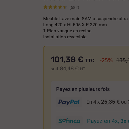
(582)
Meuble Lave main SAM à suspendre ultra
Long 420 x Ht 505 X P 220 mm
1 Plan vasque en résine
Installation réversible
101,38 €
-25%
135,
TTC
84,48 €
soit
HT
Payez en plusieurs fois
25,35 €
En 4 x
ou 
Payez en
4x
,
3x