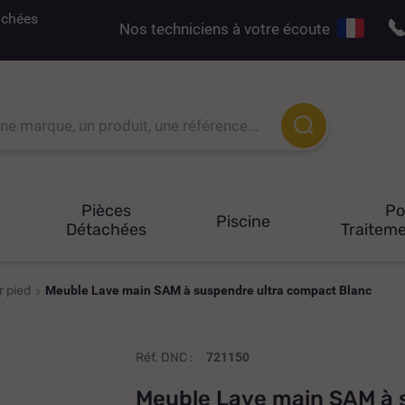
tachées
Nos techniciens à votre écoute
Pièces
P
Piscine
Détachées
Traiteme
r pied
Meuble Lave main SAM à suspendre ultra compact Blanc
Réf. DNC :
721150
Meuble Lave main SAM à 