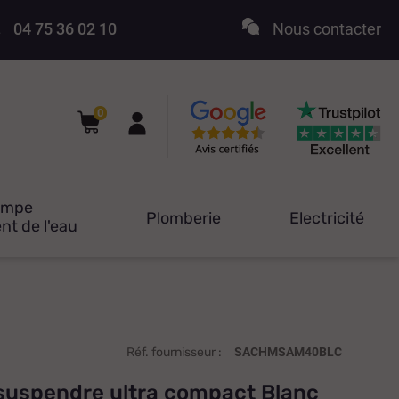
04 75 36 02 10
Nous contacter
0
ompe
Plomberie
Electricité
nt de l'eau
Réf. fournisseur :
SACHMSAM40BLC
suspendre ultra compact Blanc