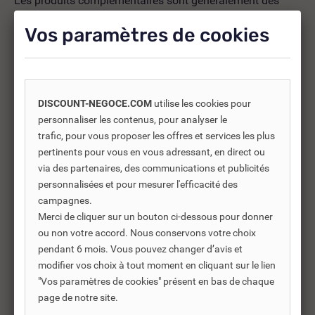
Les produits complémentaires sont généralement des
produits connexes ou associés. Ils vous permettent soit
Vos paramètres de cookies
d’améliorer l’utilisation soit répondre à des besoins
supplémentaires.
DISCOUNT-NEGOCE.COM
utilise les cookies pour
-25%
personnaliser les contenus, pour analyser le
trafic, pour vous proposer les offres et services les plus
pertinents pour vous en vous adressant, en direct ou
via des partenaires, des communications et publicités
personnalisées et pour mesurer l'efficacité des
campagnes.
Merci de cliquer sur un bouton ci-dessous pour donner
ou non votre accord. Nous conservons votre choix
pendant 6 mois. Vous pouvez changer d’avis et
modifier vos choix à tout moment en cliquant sur le lien
"Vos paramètres de cookies" présent en bas de chaque
REF DNC :
721130
page de notre site.