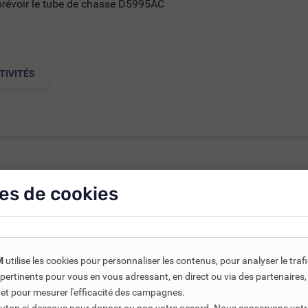
 prévoir le tube de chasse D5995AC
TIVITÉS
es de cookies
ts connexes ou associés. Ils vous permettent soit d’améliorer l’
M
utilise les cookies pour personnaliser les contenus, pour analyser le traf
us pertinents pour vous en vous adressant, en direct ou via des partenaire
 et pour mesurer l'efficacité des campagnes.
-30%