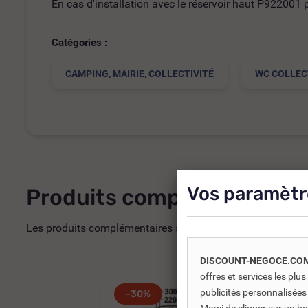
En cas d'installation avec le réservoir haut P922001
Catégories :
CAMPING, MAIRIE, COLLECTIVITÉ
WC COLLEC
Vos paramètr
Produits complémentaires
Les produits complémentaires sont généralement des produi
DISCOUNT-NEGOCE.CO
offres et services les pl
publicités personnalisées
-30%