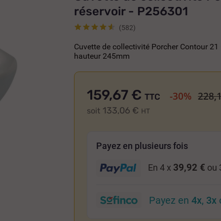
réservoir - P256301
(582)
Cuvette de collectivité Porcher Contour 2
hauteur 245mm
159,67 €
-30%
228,
TTC
133,06 €
soit
HT
Payez en plusieurs fois
39,92 €
En 4 x
ou 
Payez en
4x
,
3x