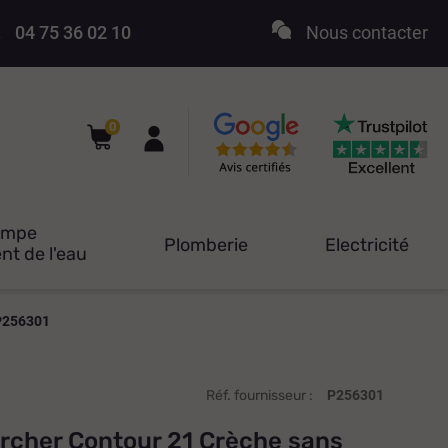
04 75 36 02 10
Nous contacter
0
ompe
Plomberie
Electricité
nt de l'eau
 P256301
Réf. fournisseur :
P256301
orcher Contour 21 Crèche sans