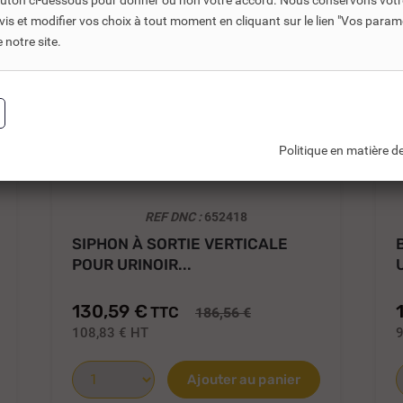
bouton ci-dessous pour donner ou non votre accord. Nous conservons votr
s et modifier vos choix à tout moment en cliquant sur le lien "Vos param
notre site.
Politique en matière de
REF DNC :
652418
SIPHON À SORTIE VERTICALE
POUR URINOIR...
130,59 €
TTC
186,56 €
108,83 €
HT
9
Ajouter au panier