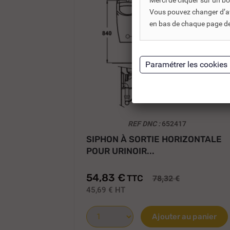
Merci de cliquer sur un 
Vous pouvez changer d’avi
en bas de chaque page de 
REF DNC :
652417
SIPHON À SORTIE HORIZONTALE
POUR URINOIR...
54,83 €
TTC
78,32 €
45,69 €
HT
Ajouter au panier