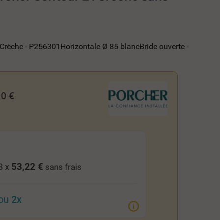
1 Crèche - P256301Horizontale Ø 85 blancBride ouverte -
10 €
53,22 €
3 x
sans frais
ou
2x