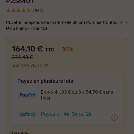
P256401
(582)
Cuvette indépendante maternelle 30 cm Porcher Contour 21 -
Ø 85 blanc - P256401
164,10 €
-30%
TTC
234,43 €
136,75 €
soit
HT
Payez en plusieurs fois
En 4 x
41,03 €
ou 3 x
54,70 €
sans
frais
Payez en
4x
,
3x
ou
2x
Quantité