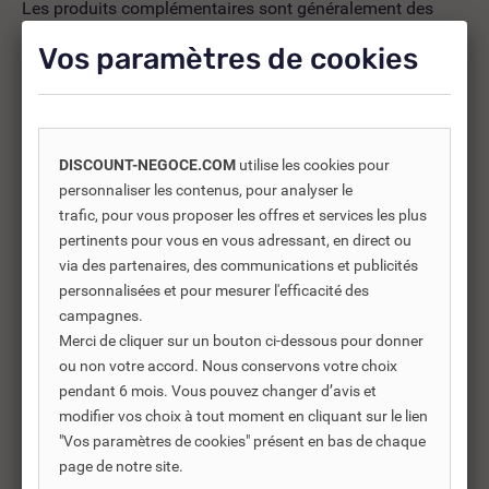
Les produits complémentaires sont généralement des
produits connexes ou associés. Ils vous permettent soit
Vos paramètres de cookies
d’améliorer l’utilisation soit répondre à des besoins
supplémentaires.
DISCOUNT-NEGOCE.COM
utilise les cookies pour
-30%
personnaliser les contenus, pour analyser le
trafic, pour vous proposer les offres et services les plus
pertinents pour vous en vous adressant, en direct ou
via des partenaires, des communications et publicités
personnalisées et pour mesurer l'efficacité des
campagnes.
Merci de cliquer sur un bouton ci-dessous pour donner
ou non votre accord. Nous conservons votre choix
pendant 6 mois. Vous pouvez changer d’avis et
modifier vos choix à tout moment en cliquant sur le lien
"Vos paramètres de cookies" présent en bas de chaque
page de notre site.
REF DNC :
652417