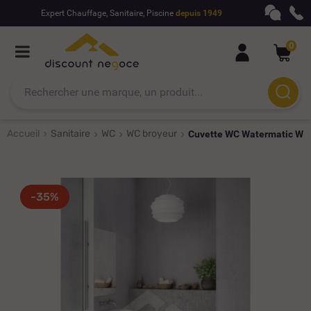
Expert Chauffage, Sanitaire, Piscine
depuis 1949
0
Accueil
Sanitaire
WC
WC broyeur
Cuvette WC Watermatic W 
-35%