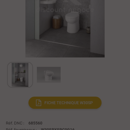
FICHE TECHNIQUE W30SP
Réf. DNC :
685560
Réf. fournisseur :
W30SPXSRC0G16