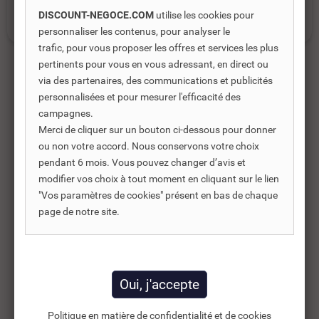
WC
WC BROYEUR
DISCOUNT-NEGOCE.COM
utilise les cookies pour
personnaliser les contenus, pour analyser le
trafic, pour vous proposer les offres et services les plus
pertinents pour vous en vous adressant, en direct ou
via des partenaires, des communications et publicités
personnalisées et pour mesurer l'efficacité des
Produits complémentaires
campagnes.
Merci de cliquer sur un bouton ci-dessous pour donner
Les produits complémentaires sont généralement des
ou non votre accord. Nous conservons votre choix
produits connexes ou associés. Ils vous permettent soit
pendant 6 mois. Vous pouvez changer d’avis et
d’améliorer l’utilisation soit répondre à des besoins
modifier vos choix à tout moment en cliquant sur le lien
supplémentaires.
"Vos paramètres de cookies" présent en bas de chaque
page de notre site.
-35%
Politique en matière de confidentialité et de cookies