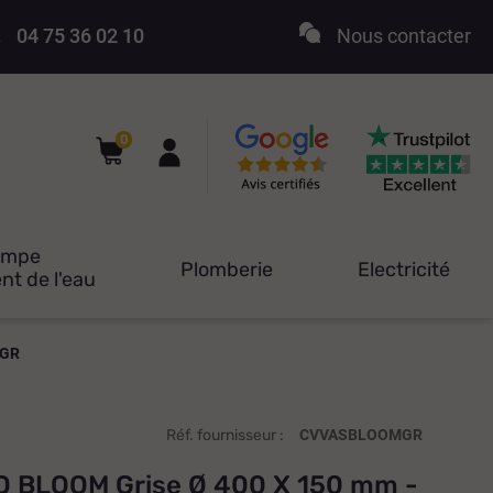
04 75 36 02 10
Nous contacter
0
ompe
Plomberie
Electricité
nt de l'eau
MGR
Réf. fournisseur :
CVVASBLOOMGR
O BLOOM Grise Ø 400 X 150 mm -