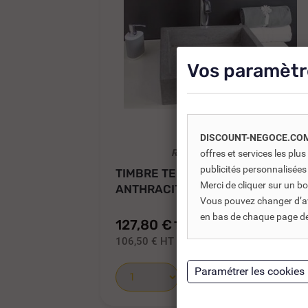
Vos paramètr
DISCOUNT-NEGOCE.CO
REF DNC :
721720
offres et services les pl
publicités personnalisées
TIMBRE TERRAZO GRIS
Merci de cliquer sur un 
ANTHRACITE 400 X 400...
Vous pouvez changer d’avi
en bas de chaque page de 
127,80 €
TTC
170,40 €
106,50 €
HT
Ajouter au panier