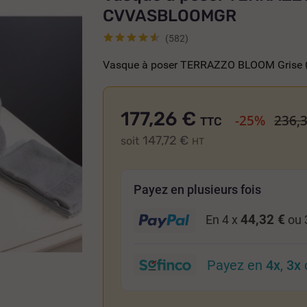
CVVASBLOOMGR
(582)
Vasque à poser TERRAZZO BLOOM Grise
177,26 €
-25%
236,3
TTC
147,72 €
soit
HT
Payez en plusieurs fois
44,32 €
En 4 x
ou 
Payez en
4x
,
3x