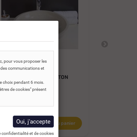
ic, pour vous proposer les
REF DNC :
721722
RE
s, des communications et
VASQUE À POSER GELA TON
TIMBRE TE
e choix pendant 6 mois.
PIERRE Ø 400 X...
ANTHRACITE
ètres de cookies" présent
103,24 €
180,48 €
TTC
137,65 €
6,03 €
HT
150,40 €
HT
Ajouter au panier
 confidentialité et de cookies