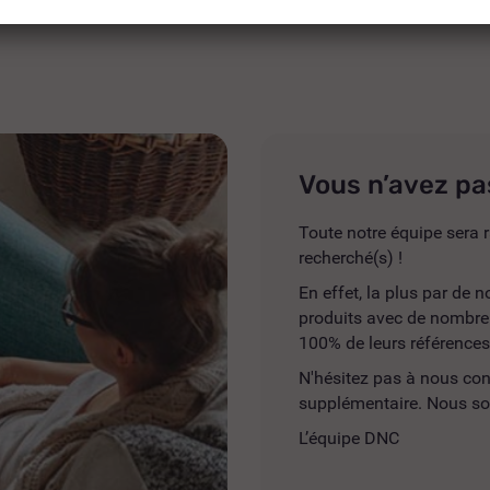
Vous n’avez pa
Toute notre équipe sera r
recherché(s) !
En effet, la plus par de
produits avec de nombreus
100% de leurs références
N'hésitez pas à nous co
supplémentaire. Nous so
L’équipe DNC