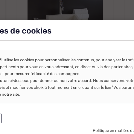
es de cookies
M
utilise les cookies pour personnaliser les contenus, pour analyser le traf
REF DNC :
721721
us pertinents pour vous en vous adressant, en direct ou via des partenaire
 et pour mesurer l'efficacité des campagnes.
TIMBRE TERRAZO TON PIERRE
bouton ci-dessous pour donner ou non votre accord. Nous conservons votr
400 X 400 -...
s et modifier vos choix à tout moment en cliquant sur le lien "Vos param
notre site.
127,80 €
TTC
170,40 €
106,50 €
HT
8
Ajouter au panier
Politique en matière de