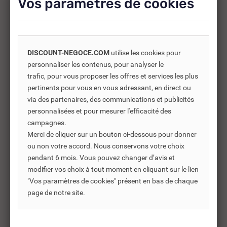
Vos paramètres de cookies
-25%
DISCOUNT-NEGOCE.COM
utilise les cookies pour
personnaliser les contenus, pour analyser le
trafic, pour vous proposer les offres et services les plus
pertinents pour vous en vous adressant, en direct ou
via des partenaires, des communications et publicités
personnalisées et pour mesurer l'efficacité des
campagnes.
Merci de cliquer sur un bouton ci-dessous pour donner
ou non votre accord. Nous conservons votre choix
pendant 6 mois. Vous pouvez changer d’avis et
modifier vos choix à tout moment en cliquant sur le lien
REF DNC :
721721
"Vos paramètres de cookies" présent en bas de chaque
TIMBRE TERRAZO TON
VA
page de notre site.
PIERRE 400 X 400 -...
PI
127,80 €
10
TTC
170,40 €