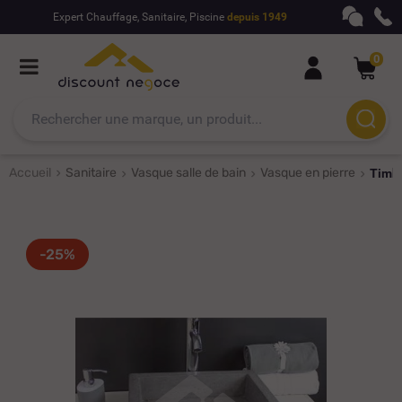
Expert Chauffage, Sanitaire, Piscine
depuis 1949
0
Accueil
Sanitaire
Vasque salle de bain
Vasque en pierre
Timbr
-25%