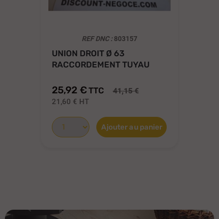
REF DNC :
803157
UNION DROIT Ø 63
FI
RACCORDEMENT TUYAU
PV
SOUPLE...
A pa
25,92 €
13
TTC
41,15 €
21,60 €
HT
11
Ajouter au panier