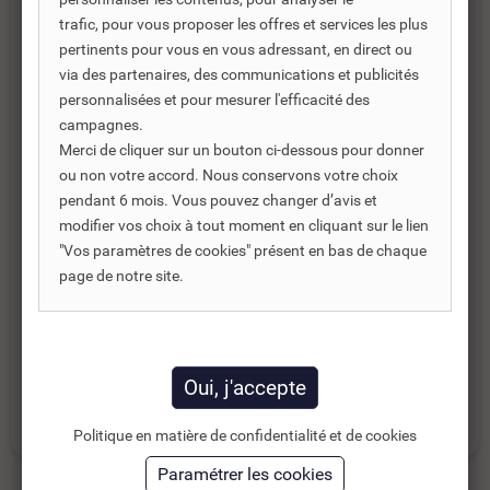
Bouchon PVC pression à coller femelle
trafic, pour vous proposer les offres et services les plus
pertinents pour vous en vous adressant, en direct ou
via des partenaires, des communications et publicités
Application
personnalisées et pour mesurer l'efficacité des
Jardinage, Arrosage, Irrigation, Alimentation principale
campagnes.
ou Piscine
Merci de cliquer sur un bouton ci-dessous pour donner
Avantages
ou non votre accord. Nous conservons votre choix
– Rapide et facile à installer
pendant 6 mois. Vous pouvez changer d’avis et
– Système à coller
modifier vos choix à tout moment en cliquant sur le lien
– Produits certifiés
"Vos paramètres de cookies" présent en bas de chaque
– Transport de l’eau potable
page de notre site.
– Fiabilité prouvée, qualité professionnelle reconnue
Catégories :
PVC PRESSION
RACCORD PVC PRESSION
Politique en matière de confidentialité et de cookies