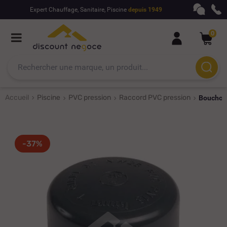
Expert Chauffage, Sanitaire, Piscine
depuis 1949
0
Accueil
Piscine
PVC pression
Raccord PVC pression
Bouchon 
-37%