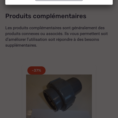
Produits complémentaires
Les produits complémentaires sont généralement des
produits connexes ou associés. Ils vous permettent soit
d’améliorer l’utilisation soit répondre à des besoins
supplémentaires.
-37%