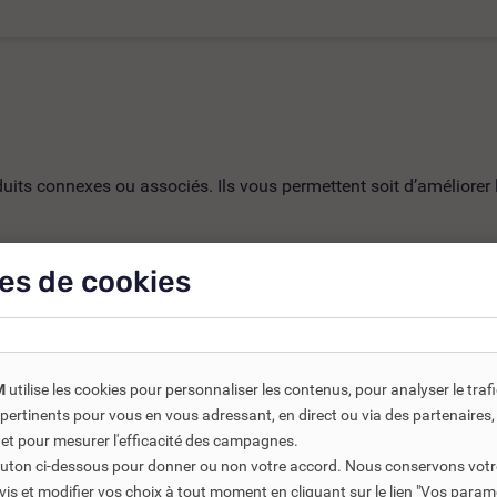
ts connexes ou associés. Ils vous permettent soit d’améliorer l’
es de cookies
-30%
M
utilise les cookies pour personnaliser les contenus, pour analyser le traf
us pertinents pour vous en vous adressant, en direct ou via des partenaire
 et pour mesurer l'efficacité des campagnes.
bouton ci-dessous pour donner ou non votre accord. Nous conservons votr
s et modifier vos choix à tout moment en cliquant sur le lien "Vos param