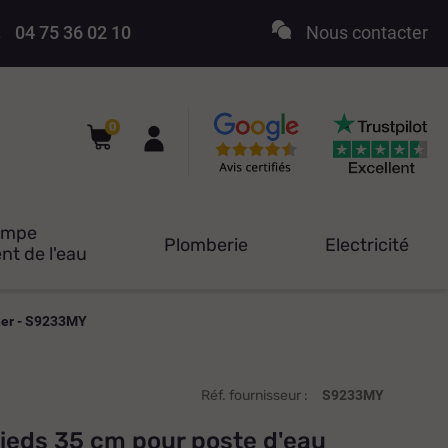
04 75 36 02 10
Nous contacter
0
ompe
Plomberie
Electricité
nt de l'eau
cher - S9233MY
Réf. fournisseur :
S9233MY
pieds 35 cm pour poste d'eau