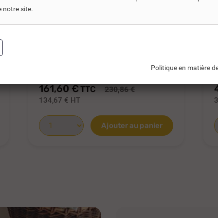
notre site.
REF DNC :
652215
VIDOIR PORCHER BLANC À
FIXATION MURALE...
Politique en matière de
161,60 €
TTC
230,86 €
134,67 €
HT
3
Ajouter au panier