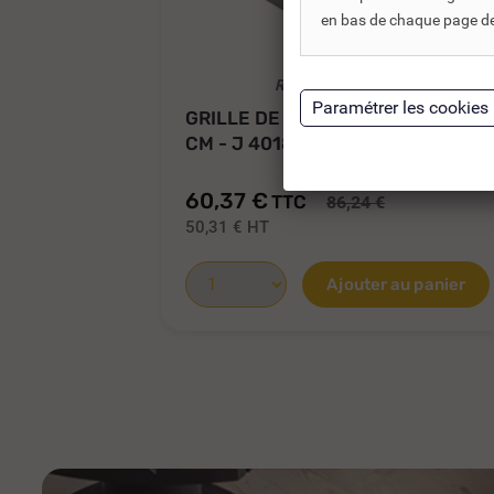
en bas de chaque page de 
REF DNC :
652214
GRILLE DE FOND INOX 53 X 46
CM - J 4018 BJ
60,37 €
TTC
86,24 €
50,31 €
HT
Ajouter au panier