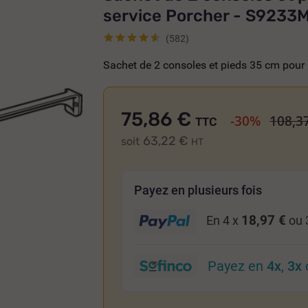
service Porcher - S9233
(582)
Sachet de 2 consoles et pieds 35 cm pour
75,86 €
-30%
108,3
TTC
63,22 €
soit
HT
Payez en plusieurs fois
18,97 €
En 4 x
ou 
Payez en
4x
,
3x