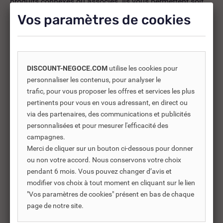
produits connexes ou associés. Ils vous permettent soit
d’améliorer l’utilisation soit répondre à des besoins
Vos paramètres de cookies
supplémentaires.
DISCOUNT-NEGOCE.COM
utilise les cookies pour
-30%
personnaliser les contenus, pour analyser le
trafic, pour vous proposer les offres et services les plus
pertinents pour vous en vous adressant, en direct ou
via des partenaires, des communications et publicités
personnalisées et pour mesurer l'efficacité des
campagnes.
Merci de cliquer sur un bouton ci-dessous pour donner
ou non votre accord. Nous conservons votre choix
pendant 6 mois. Vous pouvez changer d’avis et
modifier vos choix à tout moment en cliquant sur le lien
"Vos paramètres de cookies" présent en bas de chaque
REF DNC :
652214
page de notre site.
GRILLE DE FOND INOX 53 X
VI