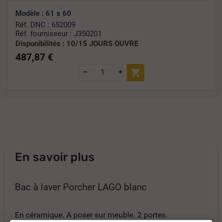
Modèle : 61 x 60
Réf. DNC : 652009
Réf. fournisseur : J350201
Disponibilités :
10/15 JOURS OUVRE
487,87 €
En savoir plus
Bac à laver Porcher LAGO blanc
En céramique. A poser sur meuble. 2 portes.