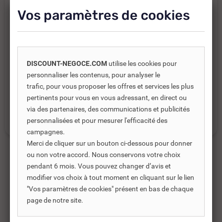
Panneau de particules 18 mm hydrofuge V100.
Vos paramètres de cookies
Structure métal. Laqué blanc.
Pré-percé 1 trou pour robinetterie
Hauteur 37 cm. Avec trop plein
DISCOUNT-NEGOCE.COM
utilise les cookies pour
Catégories :
personnaliser les contenus, pour analyser le
trafic, pour vous proposer les offres et services les plus
CAMPING, MAIRIE, COLLECTIVITÉ
pertinents pour vous en vous adressant, en direct ou
via des partenaires, des communications et publicités
LAVABO COLLECTIF
personnalisées et pour mesurer l'efficacité des
campagnes.
Merci de cliquer sur un bouton ci-dessous pour donner
ou non votre accord. Nous conservons votre choix
pendant 6 mois. Vous pouvez changer d’avis et
modifier vos choix à tout moment en cliquant sur le lien
Produits complémentaires
"Vos paramètres de cookies" présent en bas de chaque
page de notre site.
Les produits complémentaires sont généralement des
produits connexes ou associés. Ils vous permettent soit