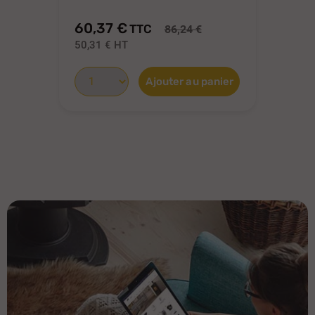
60,37 €
16
TTC
86,24 €
50,31 €
HT
13
Ajouter au panier