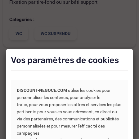
Fixation par tire-fond ou sur bâti support
Catégories :
WC
WC SUSPENDU
Vos paramètres de cookies
Produits complémentaires
Les produits complémentaires sont généralement des
DISCOUNT-NEGOCE.COM
utilise les cookies pour
produits connexes ou associés. Ils vous permettent soit
personnaliser les contenus, pour analyser le
d’améliorer l’utilisation soit répondre à des besoins
trafic, pour vous proposer les offres et services les plus
supplémentaires.
pertinents pour vous en vous adressant, en direct ou
via des partenaires, des communications et publicités
personnalisées et pour mesurer l'efficacité des
campagnes.