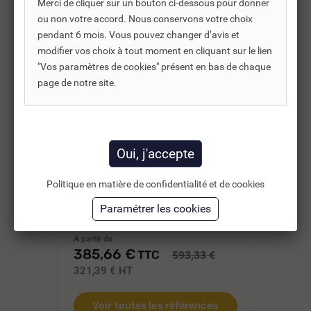
-35%
Merci de cliquer sur un bouton ci-dessous pour donner
ou non votre accord. Nous conservons votre choix
pendant 6 mois. Vous pouvez changer d’avis et
modifier vos choix à tout moment en cliquant sur le lien
"Vos paramètres de cookies" présent en bas de chaque
page de notre site.
REF DNC :
650420
Politique en matière de confidentialité et de cookies
CUVETTE SUSPENDUE
CU
IDEAL STANDARD
ID
AQUABLADE...
CO
A partir de
385,66 €
42
TTC
593,33 €
321,39 €
HT
35
Voir toutes les références