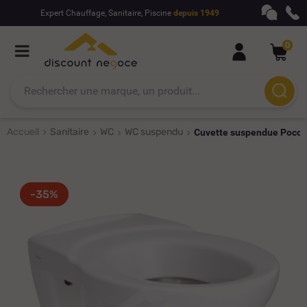
Expert Chauffage, Sanitaire, Piscine
depuis 1949
0
Accueil
Sanitaire
WC
WC suspendu
Cuvette suspendue Pocche
-35%