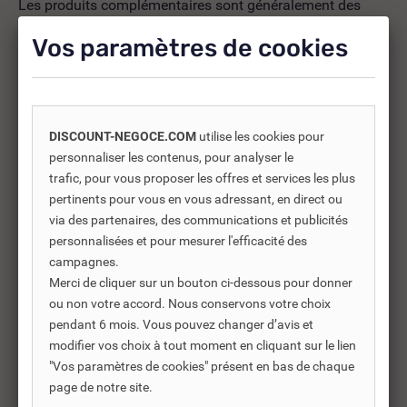
Les produits complémentaires sont généralement des
produits connexes ou associés. Ils vous permettent soit
Vos paramètres de cookies
d’améliorer l’utilisation soit répondre à des besoins
supplémentaires.
DISCOUNT-NEGOCE.COM
utilise les cookies pour
-35%
personnaliser les contenus, pour analyser le
trafic, pour vous proposer les offres et services les plus
pertinents pour vous en vous adressant, en direct ou
via des partenaires, des communications et publicités
personnalisées et pour mesurer l'efficacité des
campagnes.
Merci de cliquer sur un bouton ci-dessous pour donner
ou non votre accord. Nous conservons votre choix
pendant 6 mois. Vous pouvez changer d’avis et
modifier vos choix à tout moment en cliquant sur le lien
"Vos paramètres de cookies" présent en bas de chaque
page de notre site.
REF DNC :
650220