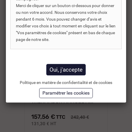
Merci de cliquer sur un bouton ci-dessous pour donner
-35%
ou non votre accord. Nous conservons votre choix
pendant 6 mois. Vous pouvez changer d’avis et
modifier vos choix à tout moment en cliquant sur le lien
"Vos paramètres de cookies" présent en bas de chaque
page de notre site.
Politique en matière de confidentialité et de cookies
REF DNC :
346702
VANNE D'ÉQUILIBRAGE
VA
THERMADOR MANUEL À...
TH
157,56 €
17
TTC
242,40 €
131,30 €
HT
14