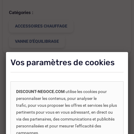
Catégories :
ACCESSOIRES CHAUFFAGE
VANNE D'ÉQUILIBRAGE
Vos paramètres de cookies
Produits complémentaires
DISCOUNT-NEGOCE.COM
utilise les cookies pour
Les produits complémentaires sont généralement des
personnaliser les contenus, pour analyser le
produits connexes ou associés. Ils vous permettent soit
trafic, pour vous proposer les offres et services les plus
d’améliorer l’utilisation soit répondre à des besoins
pertinents pour vous en vous adressant, en direct ou
supplémentaires.
via des partenaires, des communications et publicités
personnalisées et pour mesurer l'efficacité des
campagnes.