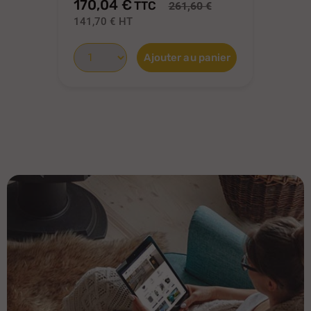
170,04 €
15
TTC
261,60 €
141,70 €
HT
12
Ajouter au panier