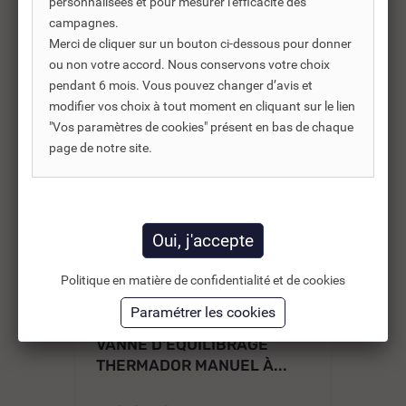
personnalisées et pour mesurer l'efficacité des
campagnes.
Merci de cliquer sur un bouton ci-dessous pour donner
ou non votre accord. Nous conservons votre choix
-35%
pendant 6 mois. Vous pouvez changer d’avis et
modifier vos choix à tout moment en cliquant sur le lien
"Vos paramètres de cookies" présent en bas de chaque
page de notre site.
Politique en matière de confidentialité et de cookies
REF DNC :
346703
VANNE D'ÉQUILIBRAGE
VA
THERMADOR MANUEL À...
SO
F3