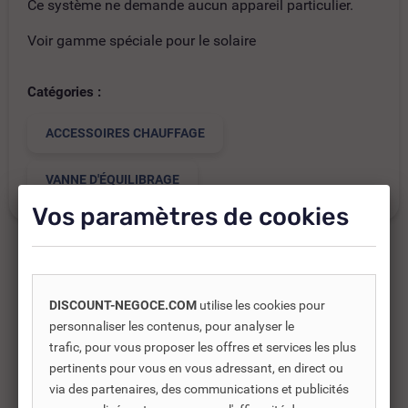
Ce système ne demande aucun appareil particulier.
Voir gamme spéciale pour le solaire
Catégories :
ACCESSOIRES CHAUFFAGE
VANNE D'ÉQUILIBRAGE
Vos paramètres de cookies
Produits complémentaires
DISCOUNT-NEGOCE.COM
utilise les cookies pour
personnaliser les contenus, pour analyser le
Les produits complémentaires sont généralement des
trafic, pour vous proposer les offres et services les plus
produits connexes ou associés. Ils vous permettent soit
pertinents pour vous en vous adressant, en direct ou
d’améliorer l’utilisation soit répondre à des besoins
via des partenaires, des communications et publicités
supplémentaires.