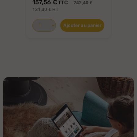
157,56 €
15
TTC
242,40 €
131,30 €
HT
12
Ajouter au panier