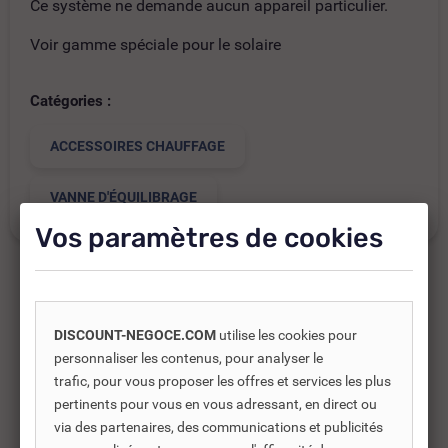
Ce système ne demande aucun appareil particulier.
Voir gamme spéciale pour le solaire
Catégories :
ACCESSOIRES CHAUFFAGE
VANNE D'ÉQUILIBRAGE
Vos paramètres de cookies
Produits complémentaires
DISCOUNT-NEGOCE.COM
utilise les cookies pour
personnaliser les contenus, pour analyser le
Les produits complémentaires sont généralement des
trafic, pour vous proposer les offres et services les plus
produits connexes ou associés. Ils vous permettent soit
pertinents pour vous en vous adressant, en direct ou
d’améliorer l’utilisation soit répondre à des besoins
via des partenaires, des communications et publicités
supplémentaires.