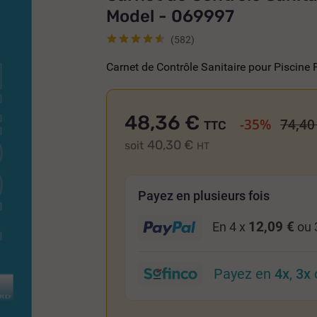
Model - 069997
(582)
Carnet de Contrôle Sanitaire pour Piscine
48,36 €
-35%
74,40
TTC
40,30 €
soit
HT
Payez en plusieurs fois
12,09 €
En 4 x
ou 
Payez en
4x
,
3x