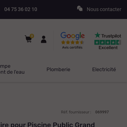
04 75 36 02 10
Nous contacter
0
ompe
Plomberie
Electricité
nt de l'eau
Réf. fournisseur :
069997
ire pour Piscine Public Grand