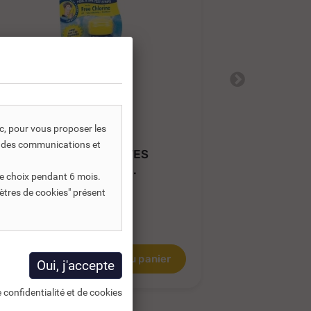
ic, pour vous proposer les
REF DNC :
807513
RE
s, des communications et
BLISTER 50 BANDELETTES
BLISTER 5
D'ANALYSE AQUACHEK...
D'ANALYSE
e choix pendant 6 mois.
ètres de cookies" présent
13,67 €
14,75 €
TTC
TT
21,04 €
1,39 €
HT
12,29 €
HT
Ajouter au panier
 confidentialité et de cookies