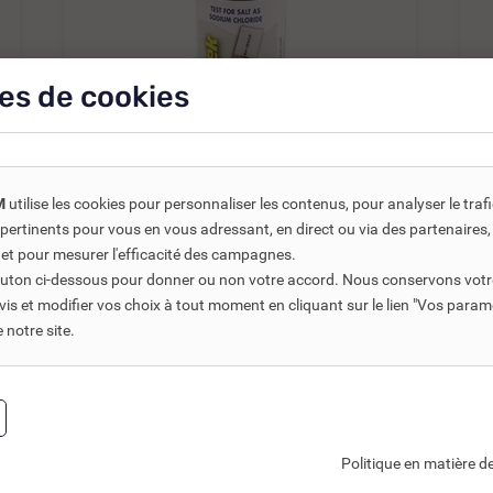
es de cookies
M
utilise les cookies pour personnaliser les contenus, pour analyser le traf
REF DNC :
807512
us pertinents pour vous en vous adressant, en direct ou via des partenaire
BLISTER 10 BANDELETTES
 et pour mesurer l'efficacité des campagnes.
D'ANALYSE SEL...
bouton ci-dessous pour donner ou non votre accord. Nous conservons votr
s et modifier vos choix à tout moment en cliquant sur le lien "Vos param
19,20 €
TTC
29,54 €
notre site.
16,00 €
HT
1
Ajouter au panier
Politique en matière de