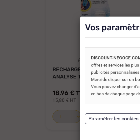
Vos paramètr
DISCOUNT-NEGOCE.CO
REF DNC :
807511
offres et services les pl
RECHARGE DE 50 BANDELETTES
publicités personnalisées
ANALYSE TRU...
Merci de cliquer sur un 
Vous pouvez changer d’avi
18,96 €
TTC
29,17 €
en bas de chaque page de 
15,80 €
HT
Ajouter au panier