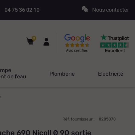
04 75 36 02 10
Nous contacter
0
ompe
Plomberie
Electricité
nt de l'eau
0
Réf. fournisseur :
0205070
che 690 Nicoll Ø 90 sortie