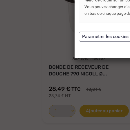
Merci de cliquer sur un 
Vous pouvez changer d’avi
en bas de chaque page de 
REF DNC :
400307
BONDE DE RECEVEUR DE
DOUCHE 790 NICOLL Ø...
28,49 €
TTC
43,84 €
23,74 €
HT
Ajouter au panier