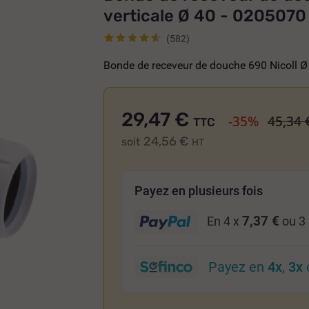
verticale Ø 40 - 0205070
(582)
Bonde de receveur de douche 690 Nicoll Ø 
29,47 €
-35%
45,34 
TTC
24,56 €
soit
HT
Payez en plusieurs fois
7,37 €
En 4 x
ou 3
Payez en
4x
,
3x