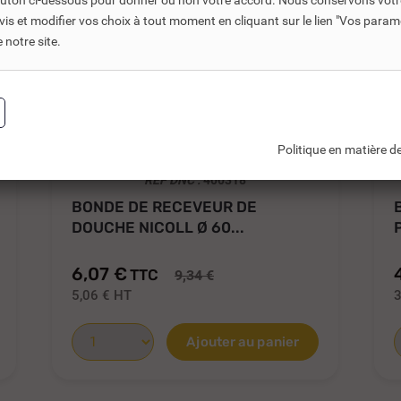
bouton ci-dessous pour donner ou non votre accord. Nous conservons votr
s et modifier vos choix à tout moment en cliquant sur le lien "Vos param
notre site.
Politique en matière de
REF DNC :
400318
BONDE DE RECEVEUR DE
DOUCHE NICOLL Ø 60...
6,07 €
TTC
9,34 €
5,06 €
HT
3
Ajouter au panier