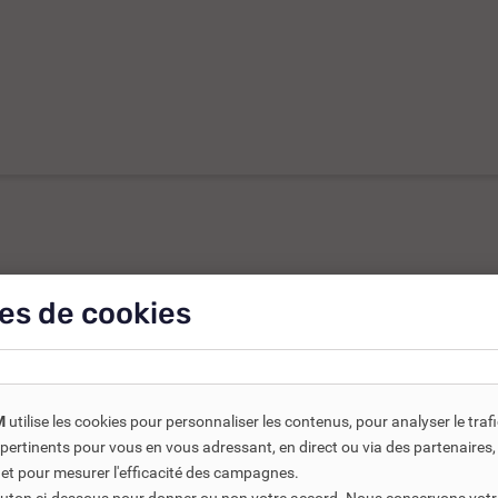
es de cookies
ts connexes ou associés. Ils vous permettent soit d’améliorer l’
M
utilise les cookies pour personnaliser les contenus, pour analyser le traf
-35%
us pertinents pour vous en vous adressant, en direct ou via des partenaire
 et pour mesurer l'efficacité des campagnes.