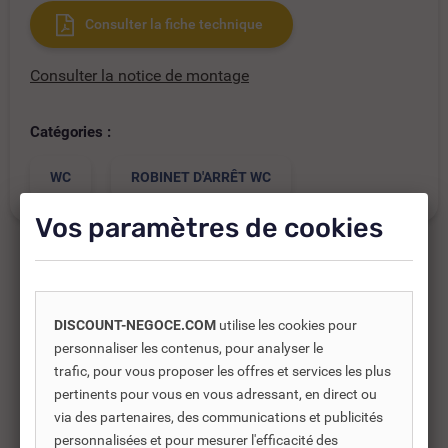
Consulter la fiche technique
Consulter la notice de montage
Catégories :
WC
ROBINET D'ARRÊT WC
Vos paramètres de cookies
Produits complémentaires
DISCOUNT-NEGOCE.COM
utilise les cookies pour
personnaliser les contenus, pour analyser le
Les produits complémentaires sont généralement des
trafic, pour vous proposer les offres et services les plus
produits connexes ou associés. Ils vous permettent soit
pertinents pour vous en vous adressant, en direct ou
d’améliorer l’utilisation soit répondre à des besoins
via des partenaires, des communications et publicités
supplémentaires.
personnalisées et pour mesurer l'efficacité des