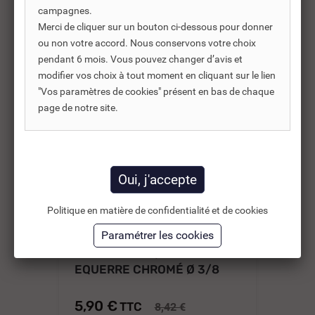
campagnes.
Merci de cliquer sur un bouton ci-dessous pour donner
ou non votre accord. Nous conservons votre choix
-30%
pendant 6 mois. Vous pouvez changer d’avis et
modifier vos choix à tout moment en cliquant sur le lien
"Vos paramètres de cookies" présent en bas de chaque
page de notre site.
Politique en matière de confidentialité et de cookies
REF DNC :
304240
ROBINET WC 1/4 TOUR
RO
EQUERRE CHROMÉ Ø 3/8
ÉQ
SF
5,90 €
5,
TTC
8,42 €