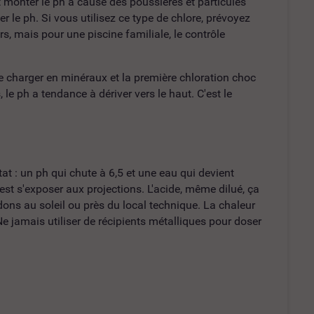
t monter le ph à cause des poussières et particules
er le ph. Si vous utilisez ce type de chlore, prévoyez
, mais pour une piscine familiale, le contrôle
e charger en minéraux et la première chloration choc
le ph a tendance à dériver vers le haut. C'est le
tat : un ph qui chute à 6,5 et une eau qui devient
'est s'exposer aux projections. L'acide, même dilué, ça
dons au soleil ou près du local technique. La chaleur
Ne jamais utiliser de récipients métalliques pour doser