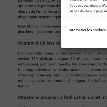
La valeur idéale du pH doit être toujours comprise entr
Merci de cliquer sur un 
optimum des produits de traitement de l’eau. Au-dessu
Vous pouvez changer d’avi
plupart du temps, les problèmes de ph élevé viennent 
en bas de chaque page de 
ph grimpait systématiquement à 8,2 sans traitement r
L'équilibre acido-basique influence aussi directement
des démangeaisons. Les yeux rouges après la piscine 
Comment utiliser correctement le pH moin
Première règle : toujours mesurer avant d'agir. Les b
environ 150 ml de produit pour 10 m³ d'eau pour faire 
refoulement, pompe en marche. Ne jamais ajouter d'eau
fait progressivement, attendez au moins 4 heures avan
d'un coup. Votre eau sera plus stable et vous évitere
moins avec d'autres produits chimiques. J'ai déjà vu
temps.
Situations propices à l'utilisation du pH m