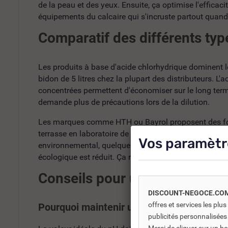
de la peau et des yeux. Ensuite, ça optimise l'efficaci
équipements du calcaire qui s'incruste partout quand 
Comparatif des différents typ
Les produits à base d'acide chlorhydrique dominent le
bidon de 5 litres chez la plupart des distributeurs. L
concentrées permettent d'économiser sur le long ter
demande plus de précautions lors de la dilution.
Les marques comme HTH ou Bayrol proposent des formu
terrasse en laboratoire de chimie. Ces versions "premi
Vos paramètr
environnemental, quelques fabricants commencent à pr
écologique est réduit. Ça reste marginal sur le marché
Conseils pour une utilisation
DISCOUNT-NEGOCE.CO
offres et services les pl
Pourquoi maintenir un pH équilibré ?
publicités personnalisées