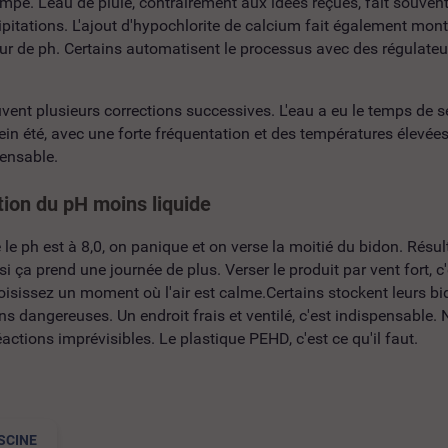
impe. L'eau de pluie, contrairement aux idées reçues, fait souven
cipitations. L'ajout d'hypochlorite de calcium fait également mont
 de ph. Certains automatisent le processus avec des régulateurs
nt plusieurs corrections successives. L'eau a eu le temps de s
n été, avec une forte fréquentation et des températures élevées, 
ensable.
ation du pH moins liquide
e le ph est à 8,0, on panique et on verse la moitié du bidon. Résul
 ça prend une journée de plus. Verser le produit par vent fort, c
hoisissez un moment où l'air est calme.Certains stockent leurs bi
 dangereuses. Un endroit frais et ventilé, c'est indispensable. 
éactions imprévisibles. Le plastique PEHD, c'est ce qu'il faut.
SCINE