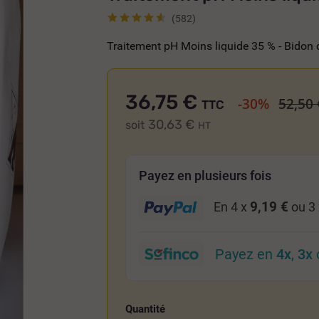
(582)
Traitement pH Moins liquide 35 % - Bidon d
36,75 €
-30%
52,50 
TTC
30,63 €
soit
HT
Payez en plusieurs fois
9,19 €
En 4 x
ou 3
Payez en
4x
,
3x
Quantité