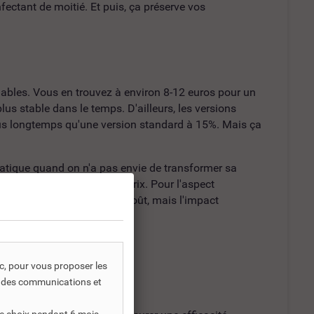
nfectant de moitié. Et puis, ça préserve vos
rdables. Vous en trouvez à environ 8-12 euros pour un
lus stable dans le temps. D'ailleurs, les versions
lus longtemps qu'une version standard à 15%. Mais ça
atique quand on n'a pas envie de transformer sa
llité d'esprit n'a pas de prix. Pour l'aspect
 cher, environ 30% de surcoût, mais l'impact
ic, pour vous proposer les
s, des communications et