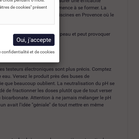
matériels de la piscine et assurer une efficacité
e choix pendant 6 mois.
cacité et où le calcaire commence à se former. La
ètres de cookies" présent
aines régions. J'ai vu des piscines en Provence où le
ion d'eau "glissante" sur la peau et peut provoquer
 confidentialité et de cookies
les testeurs électroniques sont plus précis. Comptez
e eau. Versez le produit près des buses de
mie que beaucoup oublient. La neutralisation du pH se
é de fractionner les doses plutôt que de tout verser
du bicarbonate. Attention à ne jamais mélanger le pH
n avait l'idée "géniale" de tout mettre en même