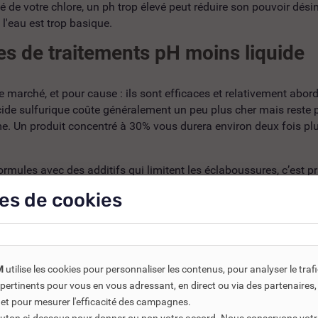
té de votre chlore, un ph trop élevé peut réduire son pouvoir dési
l'eau est trop basique.
es de traitements pH moins liquide
 marché, et pour cause : ils sont efficaces et relativement abo
'acide sulfurique coûte généralement un peu plus cher mais reste p
me. Un produit concentré à 30% vous durera environ deux fois p
les avec des additifs qui limitent les éclaboussures, c’est pr
um" coûtent dans les 15-20% de plus, mais franchement, la tranqui
es de cookies
oposer des alternatives à base d'acides organiques. C'est plus
 français pour l'instant.
 efficace du pH moins liquide
M
utilise les cookies pour personnaliser les contenus, pour analyser le traf
us pertinents pour vous en vous adressant, en direct ou via des partenaire
 et pour mesurer l'efficacité des campagnes.