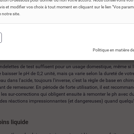
e 7.2 et 7.6, afin d'assurer le confort du baigneur, préserver les 
bouton ci-dessous pour donner ou non votre accord. Nous conservons votr
s de 7,6, vous entrez dans la zone où le chlore perd de son effi
s et modifier vos choix à tout moment en cliquant sur le lien "Vos param
de l'eau de remplissage qui est naturellement calcaire dans cert
notre site.
égulier.
 le confort de baignade. Une eau trop basique donne cette sensat
? Souvent, c'est un ph mal ajusté plutôt qu'un excès de chlore.
Politique en matière de
s liquide ?
andelettes de test suffisent pour un usage domestique, même si 
baisser le pH de 0,2 unité, mais ça varie selon la dureté de votr
 dans l'acide, toujours l'inverse, c’est la règle de base en chi
t de remesurer. En période de forte utilisation, il est recommand
z les sur-corrections qui obligent ensuite à remonter le ph avec 
 des réactions impressionnantes (et dangereuses) quand quelqu'u
oins liquide