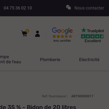
04 75 36 02 10
Nous contacter
0
ompe
Plomberie
Electricité
nt de l'eau
Réf. fournisseur :
ART00000017
de 35 % - Bidon de 20 litres