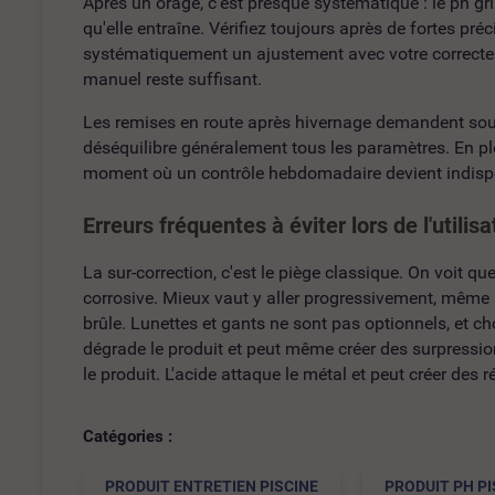
Après un orage, c'est presque systématique : le ph gr
qu'elle entraîne. Vérifiez toujours après de fortes pré
systématiquement un ajustement avec votre correcteur
manuel reste suffisant.
Les remises en route après hivernage demandent souve
déséquilibre généralement tous les paramètres. En plei
moment où un contrôle hebdomadaire devient indisp
Erreurs fréquentes à éviter lors de l'utilis
La sur-correction, c'est le piège classique. On voit qu
corrosive. Mieux vaut y aller progressivement, même si
brûle. Lunettes et gants ne sont pas optionnels, et c
dégrade le produit et peut même créer des surpressions
le produit. L'acide attaque le métal et peut créer des r
Catégories :
PRODUIT ENTRETIEN PISCINE
PRODUIT PH PI