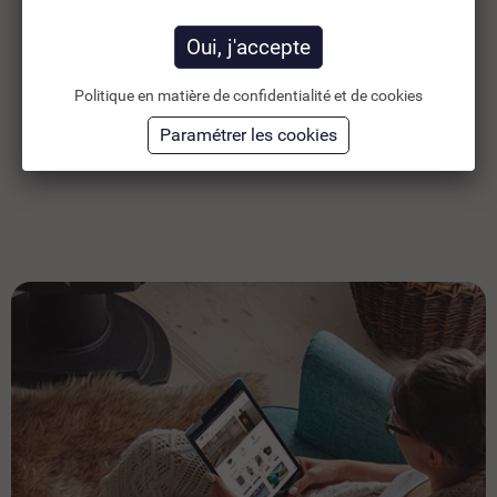
106,25 €
6,
TTC
151,79 €
88,54 €
HT
5,
Ajouter au panier
Politique en matière de confidentialité et de cookies