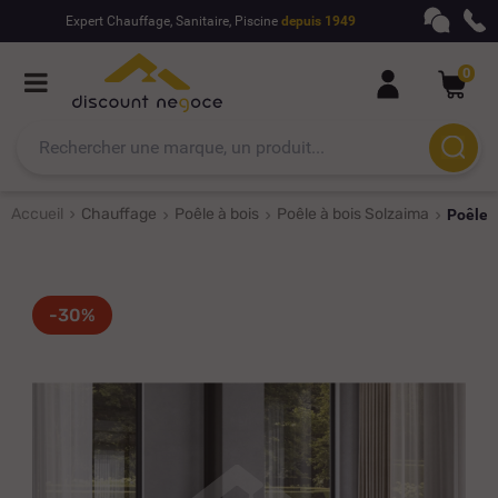
Expert Chauffage, Sanitaire, Piscine
depuis 1949
0
Accueil
Chauffage
Poêle à bois
Poêle à bois Solzaima
Poêle 
-30%