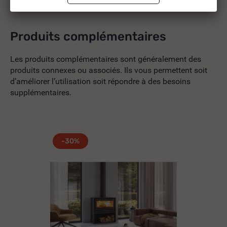
Produits complémentaires
Les produits complémentaires sont généralement des
produits connexes ou associés. Ils vous permettent soit
d’améliorer l’utilisation soit répondre à des besoins
supplémentaires.
-30%