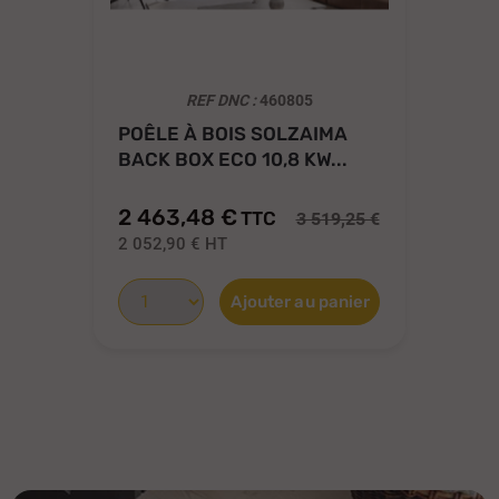
REF DNC :
460805
POÊLE À BOIS SOLZAIMA
PO
BACK BOX ECO 10,8 KW...
SU
2 463,48 €
2 
TTC
3 519,25 €
2 052,90 €
HT
2 
Ajouter au panier