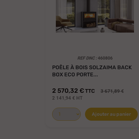
REF DNC :
460806
POÊLE À BOIS SOLZAIMA BACK
BOX ECO PORTE...
2 570,32 €
TTC
3 671,89 €
2 141,94 €
HT
Ajouter au panier