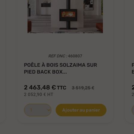
REF DNC :
460807
POÊLE À BOIS SOLZAIMA SUR
PIED BACK BOX...
2 463,48 €
TTC
3 519,25 €
2 052,90 €
HT
2
Ajouter au panier