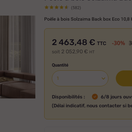
(582)
Poêle à bois Solzaima Back box Eco 10,
2 463,48 €
-30%
3
TTC
2 052,90 €
soit
HT
Quantité
Disponibilités :
6/8 jours ouv
(Délai indicatif, nous contacter si b