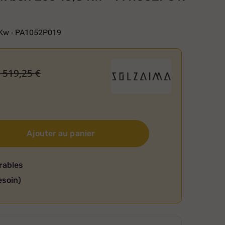
8 Kw - PA1052P019
 519,25 €
Ajouter au panier
rables
esoin)