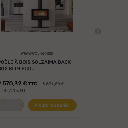
REF DNC :
460808
RE
POÊLE À BOIS SOLZAIMA BACK
POÊLE À B
BOX SLIM ECO...
ECO AVEC F
2 570,32 €
2 436,26 
TTC
3 671,89 €
 141,94 €
HT
2 030,22 €
H
Ajouter au panier