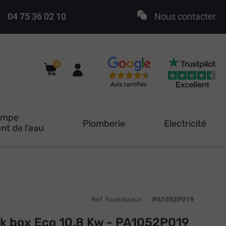
04 75 36 02 10
Nous contacter
0
ompe
Plomberie
Electricité
nt de l'eau
Réf. fournisseur :
PA1052P019
ck box Eco 10,8 Kw - PA1052P019