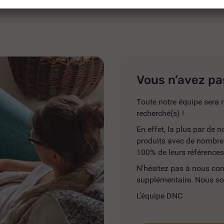
Vous n’avez pa
Toute notre équipe sera r
recherché(s) !
En effet, la plus par de
produits avec de nombreus
100% de leurs références
N'hésitez pas à nous co
supplémentaire. Nous so
L’équipe DNC