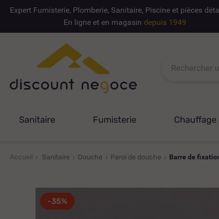
Expert Fumisterie, Plomberie, Sanitaire, Piscine et pièces dé
En ligne et en magasin
depuis 1949
Sanitaire
Fumisterie
Chauffage
Accueil
Sanitaire
Douche
Paroi de douche
Barre de fixati
-35%