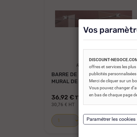
Vos paramètr
DISCOUNT-NEGOCE.CO
REF DNC :
721756
offres et services les pl
BARRE DE FIXATION DE RETOUR
publicités personnalisées
MURAL DE 900 MM
Merci de cliquer sur un 
Vous pouvez changer d’avi
en bas de chaque page de 
36,92 €
TTC
56,80 €
30,76 €
HT
Ajouter au panier