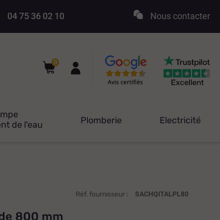
04 75 36 02 10
Nous contacter
0
ompe
Plomberie
Electricité
nt de l'eau
Réf. fournisseur :
SACHQITALPL80
d de 800 mm