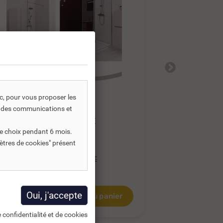
ic, pour vous proposer les
REF DNC :
721754
RE
s, des communications et
ECRAN DE DOUCHE FIXE
ECRAN DE 
ITALIENNE 140...
ITALIENNE 1
e choix pendant 6 mois.
ètres de cookies" présent
223,03 €
194,27 €
TTC
T
343,12 €
185,85 €
HT
161,90 €
HT
Ajouter au panier
 confidentialité et de cookies