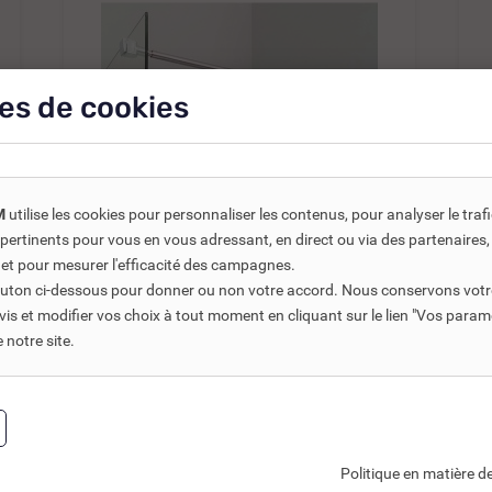
es de cookies
M
utilise les cookies pour personnaliser les contenus, pour analyser le traf
REF DNC :
721755
us pertinents pour vous en vous adressant, en direct ou via des partenaire
BARRE DE FIXATION MURALE
 et pour mesurer l'efficacité des campagnes.
SIMPLE DE 790 À...
bouton ci-dessous pour donner ou non votre accord. Nous conservons votr
s et modifier vos choix à tout moment en cliquant sur le lien "Vos param
notre site.
47,06 €
TTC
72,40 €
39,21 €
HT
Ajouter au panier
Politique en matière de