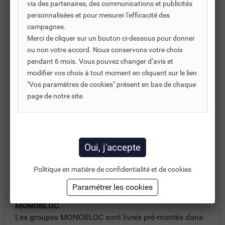
via des partenaires, des communications et publicités
Une gamme de systèmes de filtration pour votre
personnalisées et pour mesurer l'efficacité des
piscine hors-sol
campagnes.
Merci de cliquer sur un bouton ci-dessous pour donner
Le groupe MONOBLOC d'Astralpool se compose d’un
ou non votre accord. Nous conservons votre choix
filtre à sable piscine Astral muni d'une vanne
pendant 6 mois. Vous pouvez changer d’avis et
multivoies sur le dessus, d'un manomètre et d'un
modifier vos choix à tout moment en cliquant sur le lien
témoin de contrôle.
"Vos paramètres de cookies" présent en bas de chaque
page de notre site.
Il est muni d’un socle de fixation et se raccorde en un
tour de main à votre piscine hors sol.
LES PLUS DES GROUPES D'ASTRAPOOL
+ Facilité d'installation
+ Haute performance
Politique en matière de confidentialité et de cookies
+ Compact et esthétique
CARACTÉRISTIQUES TECHNIQUES DES GROUPES
MONOBLOC
Les groupes MONOBLOC sont livrés pré-montés dans