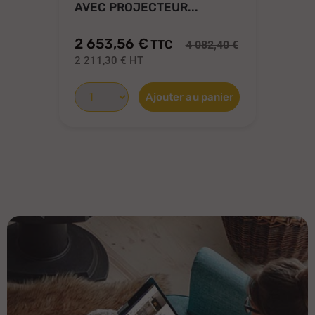
AVEC PROJECTEUR...
D'
2 653,56 €
1 
TTC
4 082,40 €
2 211,30 €
HT
1 
Ajouter au panier