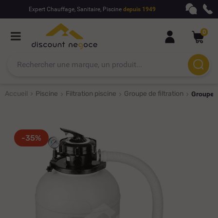
Expert Chauffage, Sanitaire, Piscine
depuis 1949
0
Accueil
Piscine
Filtration piscine
Groupe de filtration
Groupe d
-35%