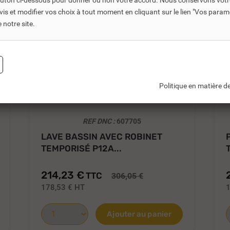
bouton ci-dessous pour donner ou non votre accord. Nous conservons votr
s et modifier vos choix à tout moment en cliquant sur le lien "Vos param
notre site.
Politique en matière de
REF DNC :
607705
LAVE BASSIN AVEC ROBINET
TEMPORISÉ P12A...
214,23 €
TTC
306,05 €
178,53 €
HT
Ajouter au panier