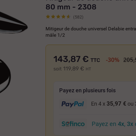
80 mm - 2308
(582)
Mitigeur de douche universel Delabie entr
mâle 1/2
143,87 €
-30%
205,
TTC
119,89 €
soit
HT
Payez en plusieurs fois
35,97 €
En 4 x
ou 
Payez en
4x
,
3x