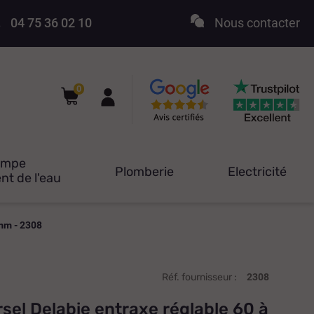
04 75 36 02 10
Nous contacter
0
ompe
Plomberie
Electricité
nt de l'eau
 mm - 2308
Réf. fournisseur :
2308
sel Delabie entraxe réglable 60 à