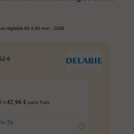
axe réglable 60 à 80 mm - 2308
52 €
47,96 €
3 x
sans frais
ou
2x