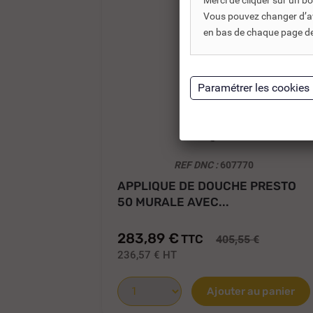
Merci de cliquer sur un 
Vous pouvez changer d’avi
en bas de chaque page de 
REF DNC :
607770
APPLIQUE DE DOUCHE PRESTO
50 MURALE AVEC...
283,89 €
TTC
405,55 €
236,57 €
HT
Ajouter au panier